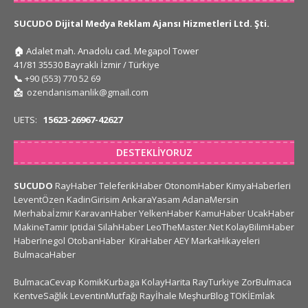
SUCUDO Dijital Medya Reklam Ajansı Hizmetleri Ltd. Şti.
🏠
Adalet mah. Anadolu cad. Megapol Tower
41/81 35530 Bayraklı İzmir / Türkiye
📞
+90 (553) 770 52 69
📩
ozendanismanlik@gmail.com
UETS:
15623-26967-42627
DESTEKLIYORUZ
SUCUDO
RayHaber
TeleferikHaber
OtonomHaber
KimyaHaberleri
LeventÖzen
KadinGirisim
AnkaraYasam
AdanaMersin
Merhabaİzmir
KaravanHaber
YelkenHaber
KamuHaber
UcakHaber
MakineTamir
Iptidai
SilahHaber
LeoTheMaster.Net
KolayBilimHaber
HaberInegol
OtobanHaber
KiraHaber
AEY
MarkaHikayeleri
BulmacaHaber
BulmacaCevap
KomikKurbaga
KolayHarita
RayTurkiye
ZorBulmaca
KentveSağlık
LeventinMutfağı
Rayİhale
MeşhurBlog
TOKİEmlak