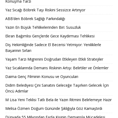
Konuşma Tarzı
Yaz Sıcağı Böbrek Taşı Riskini Sessizce Artırıyor
ABB’den Böbrek Sağlığı Farkındalığı
Yazın En Büyük Tehlikelerinden Biri: Susuzluk
Ekran Bağımlısı Gençlerde Gece Kaydırması Tehlikesi
Diş Hekimliğinde Sadece El Becerisi Yetmiyor: Yeniliklerle
Başarının Sırları
Yaşam Tarzı Migrenini Doğrudan Etkileyen Etkili Stratejiler
Yaz Sıcaklarında Demans Riskinin Artışı: Belirtiler ve Önlemler
Daima Genç Filminin Konusu ve Oyuncuları
Didim Belediyesi Çini Sanatını Geleceğe Taşırken Gelecek İçin
Öncü Adımlar
M Lisa Yeni Teklisi Tatlı Bela ile Yazın Ritmini Belirlemeye Hazır
Melisa Özmen Doğum Gününde Şıklığıyla Göz Kamaştırdı
Dünyada 55 Milyondan Fazla Kişinin Demansla Mücadelesi