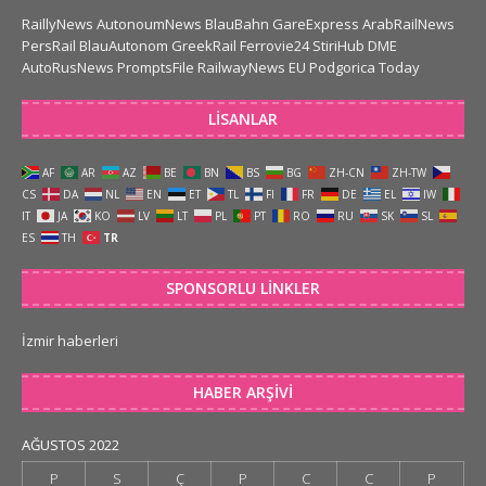
RaillyNews
AutonoumNews
BlauBahn
GareExpress
ArabRailNews
PersRail
BlauAutonom
GreekRail
Ferrovie24
StiriHub
DME
AutoRusNews
PromptsFile
RailwayNews EU
Podgorica Today
LISANLAR
AF
AR
AZ
BE
BN
BS
BG
ZH-CN
ZH-TW
CS
DA
NL
EN
ET
TL
FI
FR
DE
EL
IW
IT
JA
KO
LV
LT
PL
PT
RO
RU
SK
SL
ES
TH
TR
SPONSORLU LINKLER
İzmir haberleri
HABER ARŞIVI
AĞUSTOS 2022
P
S
Ç
P
C
C
P