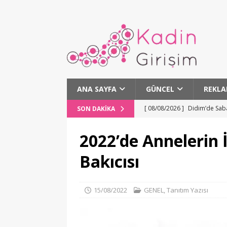
ANA SAYFA
GÜNCEL
REKLA
[ 08/08/2026 ]
Didim’de Sab
SON DAKIKA
[ 08/08/2026 ]
Altın Koza’da
2022’de Annelerin 
[ 07/08/2026 ]
Böbrekleri Te
Bakıcısı
[ 07/08/2026 ]
Yağlı Yemekl
[ 08/08/2026 ]
Ankara’da Müz
15/08/2022
GENEL
,
Tanıtım Yazısı
SANAT