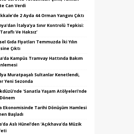
te Can Verdi
kkale’de 2 Ayda 44 Orman Yangını Çıktı
ya’dan İtalya’ya Sınır Kontrolü Tepkisi:
Taraflı Ve Haksız’
sel Gıda Fiyatları Temmuzda İki Yılın
sine Çıktı
a’da Kampüs Tramvay Hattında Bakım
nlemesi
lya Muratpaşalı Sultanlar Kenetlendi,
er Yeni Sezonda
ikdüzü’nde ‘Sanatla Yaşam Atölyeleri’nde
 Dönem
a Ekonomisinde Tarihi Dönüşüm Hamlesi
en Başladı
a’da Aslı Hünel’den ‘Açıkhava’da Müzik
feti