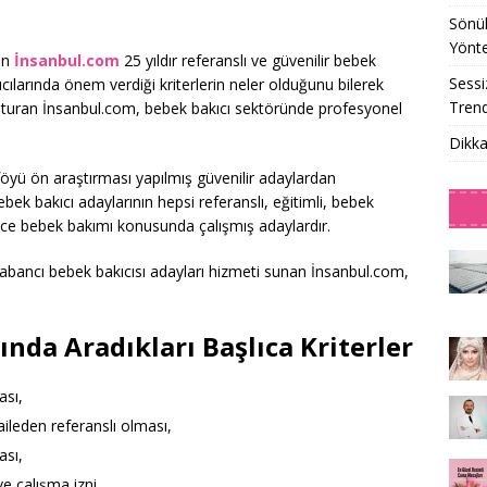
Sönük
Yönt
an
İnsanbul.com
25 yıldır referanslı ve güvenilir bebek
Sessi
cılarında önem verdiği kriterlerin neler olduğunu bilerek
Trend
luşturan İnsanbul.com, bebek bakıcı sektöründe profesyonel
Dikka
föyü ön araştırması yapılmış güvenilir adaylardan
k bakıcı adaylarının hepsi referanslı, eğitimli, bebek
ce bebek bakımı konusunda çalışmış adaylardır.
yabancı bebek bakıcısı adayları hizmeti sunan İnsanbul.com,
nda Aradıkları Başlıca Kriterler
ası,
aileden referanslı olması,
ası,
e çalışma izni,