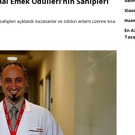
al Emek Ödülleri’nin Sahipleri
Gelm
Xiao
Huaw
ahipleri açıklandı: kazananlar ve ödülün anlamı üzerine kısa
En A
Tasa