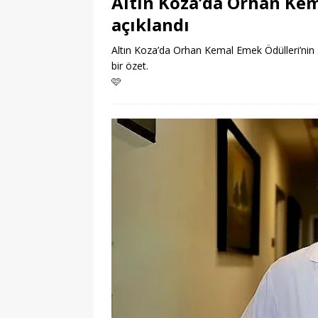
Altın Koza’da Orhan Kem
açıklandı
Altın Koza’da Orhan Kemal Emek Ödülleri’nin s
bir özet.
🩷