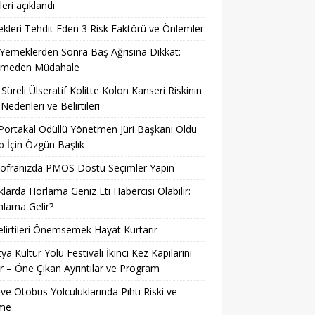
leri açıklandı
kleri Tehdit Eden 3 Risk Faktörü ve Önlemler
 Yemeklerden Sonra Baş Ağrısına Dikkat:
kmeden Müdahale
Süreli Ülseratif Kolitte Kolon Kanseri Riskinin
 Nedenleri ve Belirtileri
 Portakal Ödüllü Yönetmen Jüri Başkanı Oldu
 İçin Özgün Başlık
Sofranızda PMOS Dostu Seçimler Yapın
larda Horlama Geniz Eti Habercisi Olabilir:
lama Gelir?
lirtileri Önemsemek Hayat Kurtarır
ya Kültür Yolu Festivali İkinci Kez Kapılarını
r – Öne Çıkan Ayrıntılar ve Program
ve Otobüs Yolculuklarında Pıhtı Riski ve
me