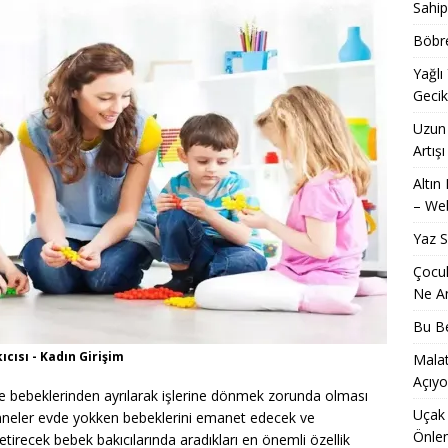
Sahip
Böbre
Yağlı
Geci
Uzun 
Artışı
Altın
– Web
Yaz 
Çocuk
Ne An
Bu Be
ıcısı - Kadın Girişim
Malat
Açıyo
e bebeklerinden ayrılarak işlerine dönmek zorunda olması
Uçak 
n anneler evde yokken bebeklerini emanet edecek ve
Önle
getirecek bebek bakıcılarında aradıkları en önemli özellik