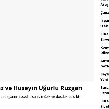
Ateş
Çana
İspan
’Tek 
Küre
Zirve
Kony
Düze
Anta
Gözl
Beyl
Yeni
z ve Hüseyin Uğurlu Rüzgarı
Burs
Resm
 rüzgarını hissedin; sahil, müzik ve dostluk dolu bir
Burs
Ziya