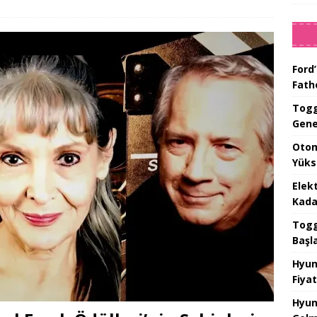
Ford’
Fat
Togg
Gene
Otom
Yüks
Elek
Kada
Togg 
Başl
Hyun
Fiyat
Hyun