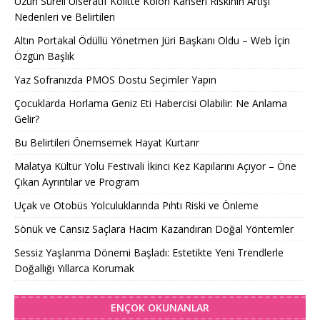
Uzun Süreli Ülseratif Kolitte Kolon Kanseri Riskinin Artışı
Nedenleri ve Belirtileri
Altın Portakal Ödüllü Yönetmen Jüri Başkanı Oldu – Web İçin
Özgün Başlık
Yaz Sofranızda PMOS Dostu Seçimler Yapın
Çocuklarda Horlama Geniz Eti Habercisi Olabilir: Ne Anlama
Gelir?
Bu Belirtileri Önemsemek Hayat Kurtarır
Malatya Kültür Yolu Festivali İkinci Kez Kapılarını Açıyor – Öne
Çıkan Ayrıntılar ve Program
Uçak ve Otobüs Yolculuklarında Pıhtı Riski ve Önleme
Sönük ve Cansız Saçlara Hacim Kazandıran Doğal Yöntemler
Sessiz Yaşlanma Dönemi Başladı: Estetikte Yeni Trendlerle
Doğallığı Yıllarca Korumak
ENÇOK OKUNANLAR