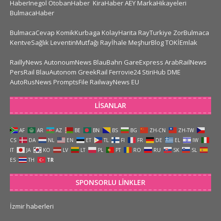
HaberInegol
OtobanHaber
KiraHaber
AEY
MarkaHikayeleri
BulmacaHaber
BulmacaCevap
KomikKurbaga
KolayHarita
RayTurkiye
ZorBulmaca
KentveSağlık
LeventinMutfağı
Rayİhale
MeşhurBlog
TOKİEmlak
RaillyNews
AutonoumNews
BlauBahn
GareExpress
ArabRailNews
PersRail
BlauAutonom
GreekRail
Ferrovie24
StiriHub
DME
AutoRusNews
PromptsFile
RailwayNews EU
LISANLAR
AF
AR
AZ
BE
BN
BS
BG
ZH-CN
ZH-TW
CS
DA
NL
EN
ET
TL
FI
FR
DE
EL
IW
IT
JA
KO
LV
LT
PL
PT
RO
RU
SK
SL
ES
TH
TR
SPONSORLU LINKLER
İzmir haberleri