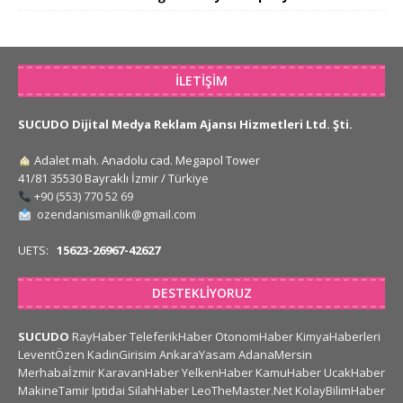
İLETIŞIM
SUCUDO Dijital Medya Reklam Ajansı Hizmetleri Ltd. Şti.
Adalet mah. Anadolu cad. Megapol Tower
41/81 35530 Bayraklı İzmir / Türkiye
+90 (553) 770 52 69
ozendanismanlik@gmail.com
UETS:
15623-26967-42627
DESTEKLIYORUZ
SUCUDO
RayHaber
TeleferikHaber
OtonomHaber
KimyaHaberleri
LeventÖzen
KadinGirisim
AnkaraYasam
AdanaMersin
Merhabaİzmir
KaravanHaber
YelkenHaber
KamuHaber
UcakHaber
MakineTamir
Iptidai
SilahHaber
LeoTheMaster.Net
KolayBilimHaber