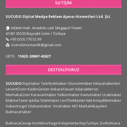
İLETIŞIM
SUCUDO Dijital Medya Reklam Ajansı Hizmetleri Ltd. Şti.
🏠
Adalet mah. Anadolu cad. Megapol Tower
41/81 35530 Bayraklı İzmir / Türkiye
📞
+90 (553) 770 52 69
📩
ozendanismanlik@gmail.com
UETS:
15623-26967-42627
DESTEKLIYORUZ
SUCUDO
RayHaber
TeleferikHaber
OtonomHaber
KimyaHaberleri
LeventÖzen
KadinGirisim
AnkaraYasam
AdanaMersin
Merhabaİzmir
KaravanHaber
YelkenHaber
KamuHaber
UcakHaber
MakineTamir
Iptidai
SilahHaber
LeoTheMaster.Net
KolayBilimHaber
HaberInegol
OtobanHaber
KiraHaber
AEY
MarkaHikayeleri
BulmacaHaber
BulmacaCevap
KomikKurbaga
KolayHarita
RayTurkiye
ZorBulmaca