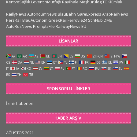
KentveSağlık
LeventinMutfağı
Rayİhale
MeşhurBlog
TOKİEmlak
RaillyNews
AutonoumNews
BlauBahn
GareExpress
ArabRailNews
PersRail
BlauAutonom
GreekRail
Ferrovie24
StiriHub
DME
AutoRusNews
PromptsFile
RailwayNews EU
LISANLAR
AF
AR
AZ
BE
BN
BS
BG
ZH-CN
ZH-TW
CS
DA
NL
EN
ET
TL
FI
FR
DE
EL
IW
IT
JA
KO
LV
LT
PL
PT
RO
RU
SK
SL
ES
TH
TR
SPONSORLU LINKLER
İzmir haberleri
HABER ARŞIVI
AĞUSTOS 2021