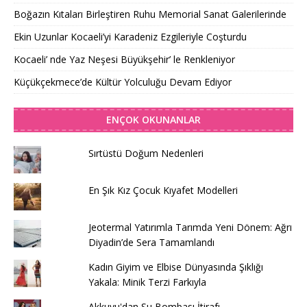
Boğazın Kıtaları Birleştiren Ruhu Memorial Sanat Galerilerinde
Ekin Uzunlar Kocaeli’yi Karadeniz Ezgileriyle Coşturdu
Kocaeli’ nde Yaz Neşesi Büyükşehir’ le Renkleniyor
Küçükçekmece’de Kültür Yolculuğu Devam Ediyor
ENÇOK OKUNANLAR
Sırtüstü Doğum Nedenleri
En Şık Kız Çocuk Kıyafet Modelleri
Jeotermal Yatırımla Tarımda Yeni Dönem: Ağrı
Diyadin’de Sera Tamamlandı
Kadın Giyim ve Elbise Dünyasında Şıklığı
Yakala: Minik Terzi Farkıyla
Akkuyu'dan Su Bombası İtirafı