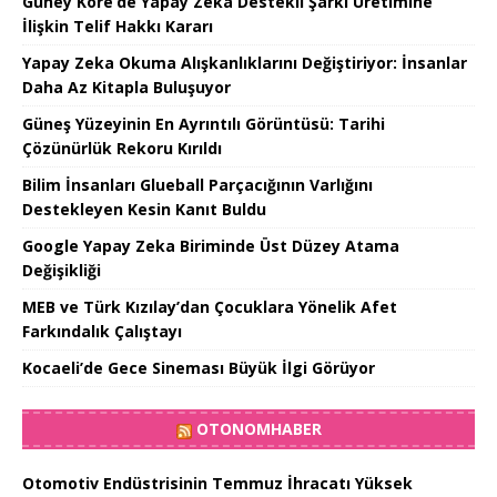
Güney Kore’de Yapay Zeka Destekli Şarkı Üretimine
İlişkin Telif Hakkı Kararı
Yapay Zeka Okuma Alışkanlıklarını Değiştiriyor: İnsanlar
Daha Az Kitapla Buluşuyor
Güneş Yüzeyinin En Ayrıntılı Görüntüsü: Tarihi
Çözünürlük Rekoru Kırıldı
Bilim İnsanları Glueball Parçacığının Varlığını
Destekleyen Kesin Kanıt Buldu
Google Yapay Zeka Biriminde Üst Düzey Atama
Değişikliği
MEB ve Türk Kızılay’dan Çocuklara Yönelik Afet
Farkındalık Çalıştayı
Kocaeli’de Gece Sineması Büyük İlgi Görüyor
OTONOMHABER
Otomotiv Endüstrisinin Temmuz İhracatı Yüksek