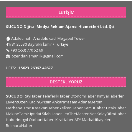
İLETIŞIM
SUCUDO Dijital Medya Reklam Ajansı Hizmetleri Ltd. Şti.
🏠
Adalet mah. Anadolu cad. Megapol Tower
41/81 35530 Bayraklı İzmir / Türkiye
📞
+90 (553) 770 52 69
📩
ozendanismanlik@gmail.com
UETS:
15623-26967-42627
DESTEKLIYORUZ
SUCUDO
RayHaber
TeleferikHaber
OtonomHaber
KimyaHaberleri
LeventÖzen
KadinGirisim
AnkaraYasam
AdanaMersin
Merhabaİzmir
KaravanHaber
YelkenHaber
KamuHaber
UcakHaber
MakineTamir
Iptidai
SilahHaber
LeoTheMaster.Net
KolayBilimHaber
HaberInegol
OtobanHaber
KiraHaber
AEY
MarkaHikayeleri
BulmacaHaber