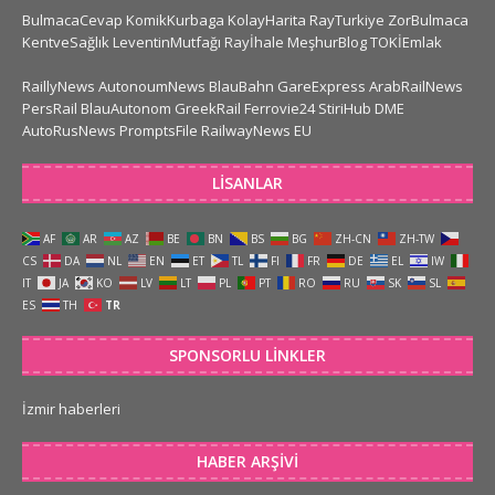
BulmacaCevap
KomikKurbaga
KolayHarita
RayTurkiye
ZorBulmaca
KentveSağlık
LeventinMutfağı
Rayİhale
MeşhurBlog
TOKİEmlak
RaillyNews
AutonoumNews
BlauBahn
GareExpress
ArabRailNews
PersRail
BlauAutonom
GreekRail
Ferrovie24
StiriHub
DME
AutoRusNews
PromptsFile
RailwayNews EU
LISANLAR
AF
AR
AZ
BE
BN
BS
BG
ZH-CN
ZH-TW
CS
DA
NL
EN
ET
TL
FI
FR
DE
EL
IW
IT
JA
KO
LV
LT
PL
PT
RO
RU
SK
SL
ES
TH
TR
SPONSORLU LINKLER
İzmir haberleri
HABER ARŞIVI