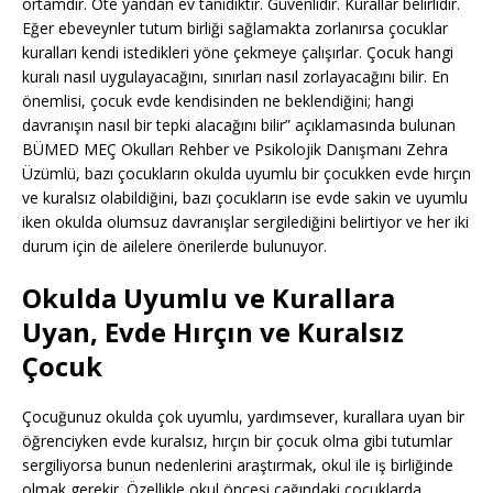
ortamdır. Öte yandan ev tanıdıktır. Güvenlidir. Kurallar belirlidir.
Eğer ebeveynler tutum birliği sağlamakta zorlanırsa çocuklar
kuralları kendi istedikleri yöne çekmeye çalışırlar. Çocuk hangi
kuralı nasıl uygulayacağını, sınırları nasıl zorlayacağını bilir. En
önemlisi, çocuk evde kendisinden ne beklendiğini; hangi
davranışın nasıl bir tepki alacağını bilir” açıklamasında bulunan
BÜMED MEÇ Okulları Rehber ve Psikolojik Danışmanı Zehra
Üzümlü, bazı çocukların okulda uyumlu bir çocukken evde hırçın
ve kuralsız olabildiğini, bazı çocukların ise evde sakin ve uyumlu
iken okulda olumsuz davranışlar sergilediğini belirtiyor ve her iki
durum için de ailelere önerilerde bulunuyor.
Okulda Uyumlu ve Kurallara
Uyan, Evde Hırçın ve Kuralsız
Çocuk
Çocuğunuz okulda çok uyumlu, yardımsever, kurallara uyan bir
öğrenciyken evde kuralsız, hırçın bir çocuk olma gibi tutumlar
sergiliyorsa bunun nedenlerini araştırmak, okul ile iş birliğinde
olmak gerekir. Özellikle okul öncesi çağındaki çocuklarda