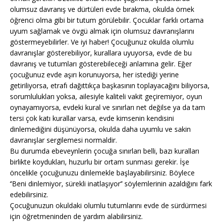
olumsuz davranış ve dürtüleri evde bırakma, okulda örnek
öğrenci olma gibi bir tutum görülebilir. Çocuklar farklı ortama
uyum sağlamak ve övgü almak için olumsuz davranışlarını
göstermeyebilirler. Ve iyi haber! Çocuğunuz okulda olumlu
davranışlar gösterebiliyor, kurallara uyuyorsa, evde de bu
davranış ve tutumları gösterebileceği anlamına gelir. Eğer
çocuğunuz evde aşırı korunuyorsa, her istediği yerine
getiriliyorsa, etrafı dağıttıkça başkasının toplayacağını biliyorsa,
sorumlulukları yoksa, ailesiyle kaliteli vakit geçiremiyor, oyun
oynayamıyorsa, evdeki kural ve sınırları net değilse ya da tam
tersi çok katı kurallar varsa, evde kimsenin kendisini
dinlemediğini düşünüyorsa, okulda daha uyumlu ve sakin
davranışlar sergilemesi normaldir.
Bu durumda ebeveynlerin çocuğa sınırları belli, bazı kuralları
birlikte koydukları, huzurlu bir ortam sunması gerekir. İşe
öncelikle çocuğunuzu dinlemekle başlayabilirsiniz. Böylece
‘’Beni dinlemiyor, sürekli inatlaşıyor’’ söylemlerinin azaldığını fark
edebilirsiniz.
Çocuğunuzun okuldaki olumlu tutumlarını evde de sürdürmesi
için öğretmeninden de yardım alabilirsiniz.