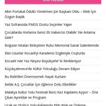
Altın Portakal Ödüllü Yönetmen Jüri Başkanı Oldu – Web İçin
Özgün Başlık
Yaz Sofranızda PMOS Dostu Seçimler Yapın
Çocuklarda Horlama Geniz Eti Habercisi Olabilir: Ne Anlama
Gelir?
Boğazın Kıtaları Birleştiren Ruhu Memorial Sanat Galerilerinde
Ekin Uzunlar Kocaeli’yi Karadeniz Ezgileriyle Coşturdu
Kocaeli’ nde Yaz Neşesi Büyükşehir’ le Renkleniyor
Küçükçekmece’de Kültür Yolculuğu Devam Ediyor
Bu Belirtileri Önemsemek Hayat Kurtarır
Belde A.Ş. Çocuklar İçin Eğlence Dolu Etkinlikler
Malatya Kültür Yolu Festivali İkinci Kez Kapılarını Açıyor – Öne
Çıkan Ayrıntılar ve Program
Uçak ve Otobüs Yolculuklarında Pıhtı Riski ve Önleme