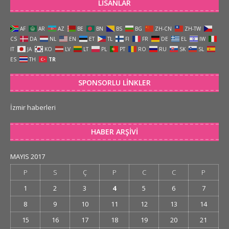
LISANLAR
AF
AR
AZ
BE
BN
BS
BG
ZH-CN
ZH-TW
CS
DA
NL
EN
ET
TL
FI
FR
DE
EL
IW
IT
JA
KO
LV
LT
PL
PT
RO
RU
SK
SL
ES
TH
TR
SPONSORLU LINKLER
İzmir haberleri
HABER ARŞIVI
MAYIS 2017
P
S
Ç
P
C
C
P
1
2
3
4
5
6
7
8
9
10
11
12
13
14
15
16
17
18
19
20
21