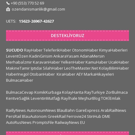
📞
+90 (553) 770 52 69
📩
ozendanismanlik@gmail.com
UETS:
15623-26967-42627
DESTEKLIYORUZ
SUCUDO
RayHaber
TeleferikHaber
OtonomHaber
KimyaHaberleri
LeventÖzen
KadinGirisim
AnkaraYasam
AdanaMersin
Merhabaİzmir
KaravanHaber
YelkenHaber
KamuHaber
UcakHaber
MakineTamir
Iptidai
SilahHaber
LeoTheMaster.Net
KolayBilimHaber
HaberInegol
OtobanHaber
KiraHaber
AEY
MarkaHikayeleri
BulmacaHaber
BulmacaCevap
KomikKurbaga
KolayHarita
RayTurkiye
ZorBulmaca
KentveSağlık
LeventinMutfağı
Rayİhale
MeşhurBlog
TOKİEmlak
RaillyNews
AutonoumNews
BlauBahn
GareExpress
ArabRailNews
PersRail
BlauAutonom
GreekRail
Ferrovie24
StiriHub
DME
AutoRusNews
PromptsFile
RailwayNews EU