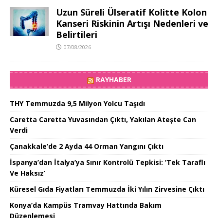
Uzun Süreli Ülseratif Kolitte Kolon
Kanseri Riskinin Artışı Nedenleri ve
Belirtileri
07/08/2026
RAYHABER
THY Temmuzda 9,5 Milyon Yolcu Taşıdı
Caretta Caretta Yuvasından Çıktı, Yakılan Ateşte Can
Verdi
Çanakkale’de 2 Ayda 44 Orman Yangını Çıktı
İspanya’dan İtalya’ya Sınır Kontrolü Tepkisi: ’Tek Taraflı
Ve Haksız’
Küresel Gıda Fiyatları Temmuzda İki Yılın Zirvesine Çıktı
Konya’da Kampüs Tramvay Hattında Bakım
Düzenlemesi