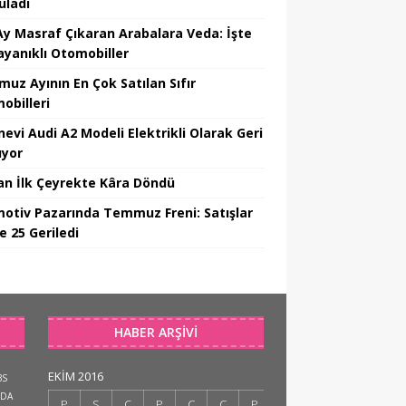
uladı
Ay Masraf Çıkaran Arabalara Veda: İşte
ayanıklı Otomobiller
uz Ayının En Çok Satılan Sıfır
obilleri
nevi Audi A2 Modeli Elektrikli Olarak Geri
yor
an İlk Çeyrekte Kâra Döndü
otiv Pazarında Temmuz Freni: Satışlar
e 25 Geriledi
HABER ARŞIVI
EKIM 2016
BS
DA
P
S
Ç
P
C
C
P