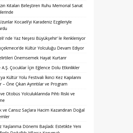
ın Kıtaları Birleştiren Ruhu Memorial Sanat
ilerinde
Uzunlar Kocaeli’yi Karadeniz Ezgileriyle
urdu
li’ nde Yaz Neşesi Büyükşehir’ le Renkleniyor
kçekmece’de Kültür Yolculuğu Devam Ediyor
lirtileri Önemsemek Hayat Kurtarır
 A.Ş. Çocuklar İçin Eğlence Dolu Etkinlikler
ya Kültür Yolu Festivali İkinci Kez Kapılarını
r – Öne Çıkan Ayrıntılar ve Program
ve Otobüs Yolculuklarında Pıhtı Riski ve
me
 ve Cansız Saçlara Hacim Kazandıran Doğal
emler
z Yaşlanma Dönemi Başladı: Estetikte Yeni
lerle Doğallığı Yıllarca Korumak