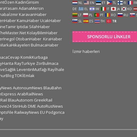
entÖzen
KadinGirisim
NL
EN
ET
TL
FI
F
araYasam
AdanaMersin
DE
EL
IW
IT
JA
KO
habaİzmir
KaravanHaber
LT
PL
PT
RO
RU
kenHaber
KamuHaber
UcakHaber
SL
ES
TH
TR
ineTamir
Iptidai
SilahHaber
TheMaster.Net
KolayBilimHaber
SPONSORLU LINKLER
erInegol
OtobanHaber
KiraHaber
MarkaHikayeleri
BulmacaHaber
İzmir haberleri
macaCevap
KomikKurbaga
yHarita
RayTurkiye
ZorBulmaca
veSağlık
LeventinMutfağı
Rayİhale
hurBlog
TOKİEmlak
lyNews
AutonoumNews
BlauBahn
eExpress
ArabRailNews
Rail
BlauAutonom
GreekRail
ovie24
StiriHub
DME
AutoRusNews
ptsFile
RailwayNews EU
Podgorica
ay