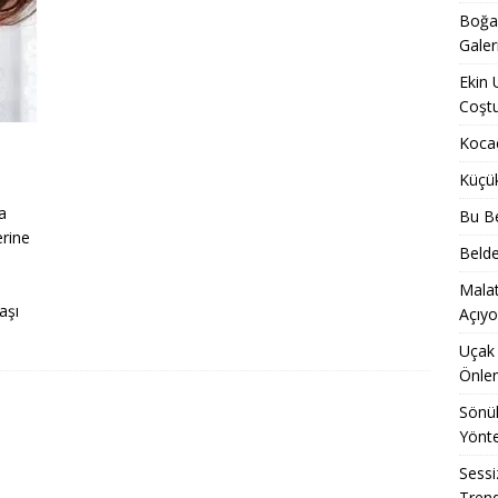
Boğaz
Galer
Ekin 
Coşt
Kocae
Küçü
a
Bu Be
erine
Belde
Malat
aşı
Açıyo
Uçak 
Önle
Sönük
Yönt
Sessi
Trend