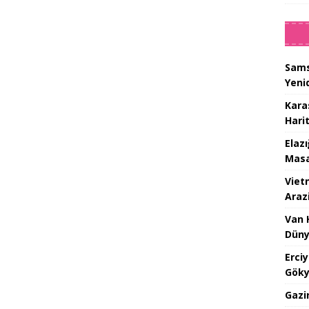
Sams
Yeni
Kara
Hari
Elaz
Masa
Viet
Araz
Van 
Düny
Erci
Göky
Gazi