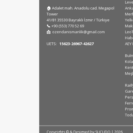
Lev
🏠
Adalet mah. Anadolu cad. Megapol
Ank
Tower
Mer
41/81 35530 Bayraklı İzmir / Türkiye
Yel
📞
+90 (553) 770 52 69
Mak
📩
ozendanismanlik@gmail.com
Leo
Hab
UETS:
15623-26967-42627
AEY
Bul
Kola
Kent
Meş
Rail
Gar
Pers
Ferr
Prom
Tod
Copyrights © & Designed by
SUCUDO
| 2026