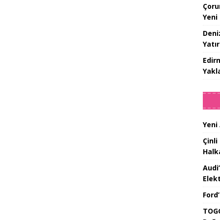
Çoru
Yeni
Deniz
Yatır
Edir
Yakla
Yeni
Çinli
Halk
Audi
Elekt
Ford
TOGG