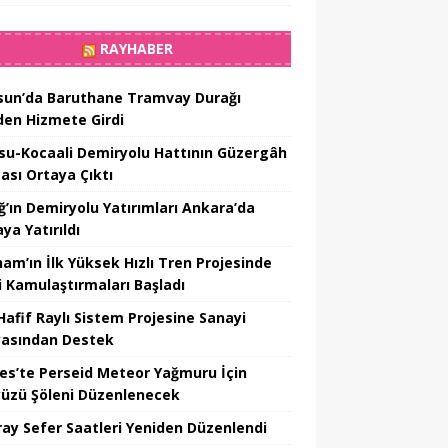
RAYHABER
un’da Baruthane Tramvay Durağı
den Hizmete Girdi
su-Kocaali Demiryolu Hattının Güzergâh
tası Ortaya Çıktı
ığ’ın Demiryolu Yatırımları Ankara’da
ya Yatırıldı
nam’ın İlk Yüksek Hızlı Tren Projesinde
i Kamulaştırmaları Başladı
Hafif Raylı Sistem Projesine Sanayi
asından Destek
yes’te Perseid Meteor Yağmuru İçin
üzü Şöleni Düzenlenecek
ray Sefer Saatleri Yeniden Düzenlendi