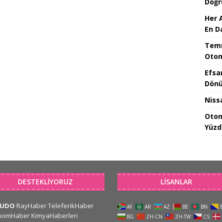
Doğr
Her 
En D
Temm
Otom
Efsa
Dönü
Niss
Otom
Yüzd
DESTEKLIYORUZ
LISANLAR
CUDO
RayHaber
TeleferikHaber
AF
AR
AZ
BE
BN
nomHaber
KimyaHaberleri
BG
ZH-CN
ZH-TW
CS