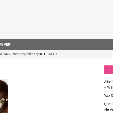
M VER!
da PMOS Dostu Seçimler Yapın
SAĞLIK
rlama Geniz Eti Habercisi Olabilir: Ne Anlama Gelir?
SAĞLIK
arı Birleştiren Ruhu Memorial Sanat Galerilerinde
SANAT
Kocaeli’yi Karadeniz Ezgileriyle Coşturdu
SANAT
Altın
– Web
l Ödüllü Yönetmen Jüri Başkanı Oldu – Web İçin Özgün Başlık
Yaz 
Çocuk
Ne An