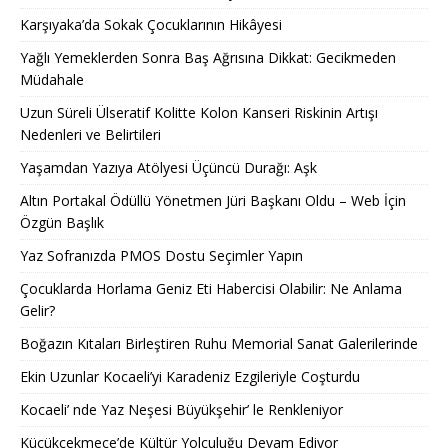
Karşıyaka’da Sokak Çocuklarının Hikâyesi
Yağlı Yemeklerden Sonra Baş Ağrısına Dikkat: Gecikmeden
Müdahale
Uzun Süreli Ülseratif Kolitte Kolon Kanseri Riskinin Artışı
Nedenleri ve Belirtileri
Yaşamdan Yazıya Atölyesi Üçüncü Durağı: Aşk
Altın Portakal Ödüllü Yönetmen Jüri Başkanı Oldu – Web İçin
Özgün Başlık
Yaz Sofranızda PMOS Dostu Seçimler Yapın
Çocuklarda Horlama Geniz Eti Habercisi Olabilir: Ne Anlama
Gelir?
Boğazın Kıtaları Birleştiren Ruhu Memorial Sanat Galerilerinde
Ekin Uzunlar Kocaeli’yi Karadeniz Ezgileriyle Coşturdu
Kocaeli’ nde Yaz Neşesi Büyükşehir’ le Renkleniyor
Küçükçekmece’de Kültür Yolculuğu Devam Ediyor