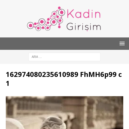
162974080235610989 FhMH6p99 c
1