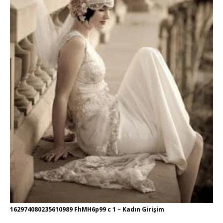
162974080235610989 FhMH6p99 c 1 – Kadın Girişim