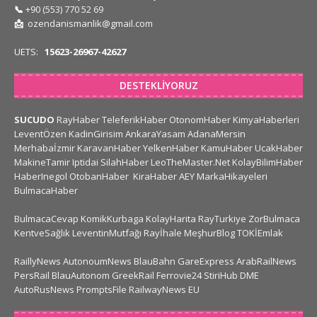
📞
+90 (553) 770 52 69
📩
ozendanismanlik@gmail.com
UETS:
15623-26967-42627
DESTEKLIYORUZ
SUCUDO
RayHaber
TeleferikHaber
OtonomHaber
KimyaHaberleri
LeventÖzen
KadinGirisim
AnkaraYasam
AdanaMersin
Merhabaİzmir
KaravanHaber
YelkenHaber
KamuHaber
UcakHaber
MakineTamir
Iptidai
SilahHaber
LeoTheMaster.Net
KolayBilimHaber
HaberInegol
OtobanHaber
KiraHaber
AEY
MarkaHikayeleri
BulmacaHaber
BulmacaCevap
KomikKurbaga
KolayHarita
RayTurkiye
ZorBulmaca
KentveSağlık
LeventinMutfağı
Rayİhale
MeşhurBlog
TOKİEmlak
RaillyNews
AutonoumNews
BlauBahn
GareExpress
ArabRailNews
PersRail
BlauAutonom
GreekRail
Ferrovie24
StiriHub
DME
AutoRusNews
PromptsFile
RailwayNews EU