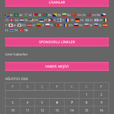
LISANLAR
AF
AR
AZ
BE
BN
BS
BG
ZH-CN
ZH-TW
CS
DA
NL
EN
ET
TL
FI
FR
DE
EL
IW
IT
JA
KO
LV
LT
PL
PT
RO
RU
SK
SL
ES
TH
TR
SPONSORLU LINKLER
İzmir haberleri
HABER ARŞIVI
AĞUSTOS 2026
P
S
Ç
P
C
C
P
1
2
3
4
5
6
7
8
9
10
11
12
13
14
15
16