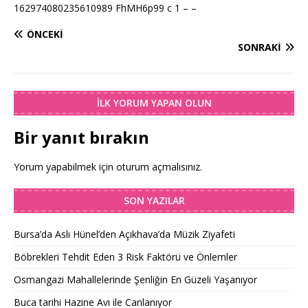
162974080235610989 FhMH6p99 c 1 – –
ÖNCEKI
SONRAKI
İLK YORUM YAPAN OLUN
Bir yanıt bırakın
Yorum yapabilmek için
oturum açmalısınız
.
SON YAZILAR
Bursa’da Aslı Hünel’den Açıkhava’da Müzik Ziyafeti
Böbrekleri Tehdit Eden 3 Risk Faktörü ve Önlemler
Osmangazi Mahallelerinde Şenliğin En Güzeli Yaşanıyor
Buca tarihi Hazine Avı ile Canlanıyor