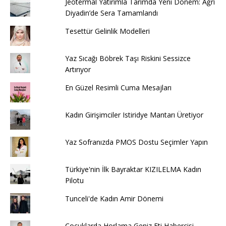
Jeotermal Yatırımla Tarımda Yeni Dönem: Ağrı
Diyadin’de Sera Tamamlandı
Tesettür Gelinlik Modelleri
Yaz Sıcağı Böbrek Taşı Riskini Sessizce
Artırıyor
En Güzel Resimli Cuma Mesajları
Kadın Girişimciler Istiridye Mantarı Üretiyor
Yaz Sofranızda PMOS Dostu Seçimler Yapın
Türkiye'nin İlk Bayraktar KIZILELMA Kadın
Pilotu
Tunceli'de Kadın Amir Dönemi
Çocuklarda Horlama Geniz Eti Habercisi