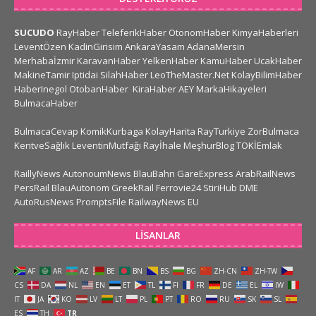
SUCUDO
RayHaber
TeleferikHaber
OtonomHaber
KimyaHaberleri
LeventÖzen
KadinGirisim
AnkaraYasam
AdanaMersin
Merhabaİzmir
KaravanHaber
YelkenHaber
KamuHaber
UcakHaber
MakineTamir
Iptidai
SilahHaber
LeoTheMaster.Net
KolayBilimHaber
HaberInegol
OtobanHaber
KiraHaber
AEY
MarkaHikayeleri
BulmacaHaber
BulmacaCevap
KomikKurbaga
KolayHarita
RayTurkiye
ZorBulmaca
KentveSağlık
LeventinMutfağı
Rayİhale
MeşhurBlog
TOKİEmlak
RaillyNews
AutonoumNews
BlauBahn
GareExpress
ArabRailNews
PersRail
BlauAutonom
GreekRail
Ferrovie24
StiriHub
DME
AutoRusNews
PromptsFile
RailwayNews EU
LISANLAR
AF
AR
AZ
BE
BN
BS
BG
ZH-CN
ZH-TW
CS
DA
NL
EN
ET
TL
FI
FR
DE
EL
IW
IT
JA
KO
LV
LT
PL
PT
RO
RU
SK
SL
ES
TH
TR