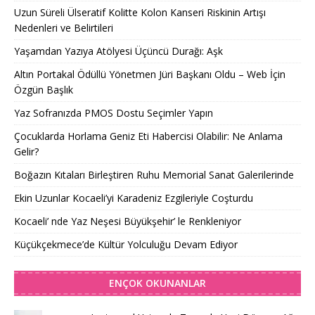
Uzun Süreli Ülseratif Kolitte Kolon Kanseri Riskinin Artışı
Nedenleri ve Belirtileri
Yaşamdan Yazıya Atölyesi Üçüncü Durağı: Aşk
Altın Portakal Ödüllü Yönetmen Jüri Başkanı Oldu – Web İçin
Özgün Başlık
Yaz Sofranızda PMOS Dostu Seçimler Yapın
Çocuklarda Horlama Geniz Eti Habercisi Olabilir: Ne Anlama
Gelir?
Boğazın Kıtaları Birleştiren Ruhu Memorial Sanat Galerilerinde
Ekin Uzunlar Kocaeli’yi Karadeniz Ezgileriyle Coşturdu
Kocaeli’ nde Yaz Neşesi Büyükşehir’ le Renkleniyor
Küçükçekmece’de Kültür Yolculuğu Devam Ediyor
ENÇOK OKUNANLAR