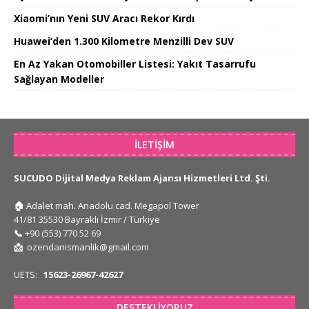
Xiaomi’nın Yeni SUV Aracı Rekor Kırdı
Huawei’den 1.300 Kilometre Menzilli Dev SUV
En Az Yakan Otomobiller Listesi: Yakıt Tasarrufu
Sağlayan Modeller
İLETIŞIM
SUCUDO Dijital Medya Reklam Ajansı Hizmetleri Ltd. Şti.
🏠
Adalet mah. Anadolu cad. Megapol Tower
41/81 35530 Bayraklı İzmir / Türkiye
📞
+90 (553) 770 52 69
📩
ozendanismanlik@gmail.com
UETS:
15623-26967-42627
DESTEKLIYORUZ