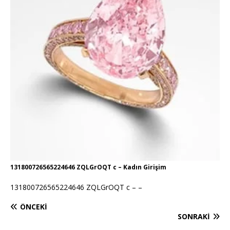
131800726565224646 ZQLGrOQT c – Kadın Girişim
131800726565224646 ZQLGrOQT c – –
ÖNCEKI
SONRAKI