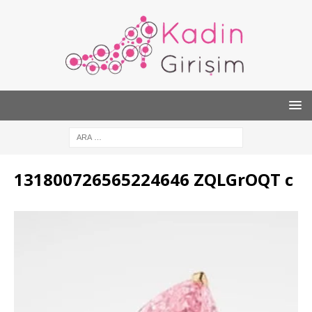
131800726565224646 ZQLGrOQT c