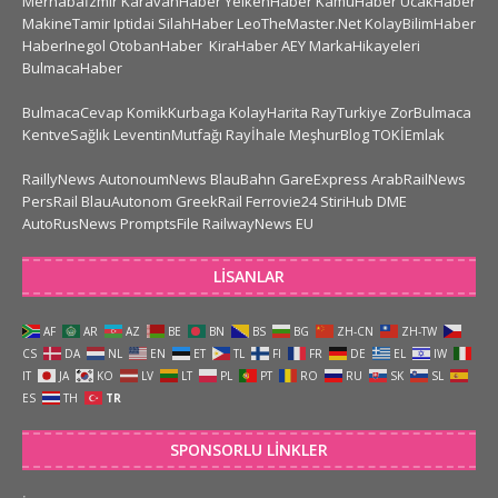
Merhabaİzmir
KaravanHaber
YelkenHaber
KamuHaber
UcakHaber
MakineTamir
Iptidai
SilahHaber
LeoTheMaster.Net
KolayBilimHaber
HaberInegol
OtobanHaber
KiraHaber
AEY
MarkaHikayeleri
BulmacaHaber
BulmacaCevap
KomikKurbaga
KolayHarita
RayTurkiye
ZorBulmaca
KentveSağlık
LeventinMutfağı
Rayİhale
MeşhurBlog
TOKİEmlak
RaillyNews
AutonoumNews
BlauBahn
GareExpress
ArabRailNews
PersRail
BlauAutonom
GreekRail
Ferrovie24
StiriHub
DME
AutoRusNews
PromptsFile
RailwayNews EU
LISANLAR
AF
AR
AZ
BE
BN
BS
BG
ZH-CN
ZH-TW
CS
DA
NL
EN
ET
TL
FI
FR
DE
EL
IW
IT
JA
KO
LV
LT
PL
PT
RO
RU
SK
SL
ES
TH
TR
SPONSORLU LINKLER