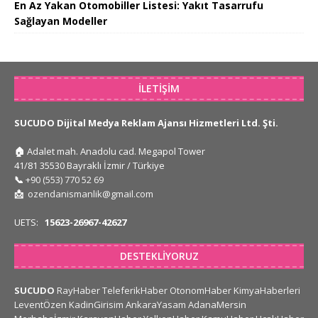
En Az Yakan Otomobiller Listesi: Yakıt Tasarrufu
Sağlayan Modeller
İLETIŞIM
SUCUDO Dijital Medya Reklam Ajansı Hizmetleri Ltd. Şti.
🏠
Adalet mah. Anadolu cad. Megapol Tower
41/81 35530 Bayraklı İzmir / Türkiye
📞
+90 (553) 770 52 69
📩
ozendanismanlik@gmail.com
UETS:
15623-26967-42627
DESTEKLIYORUZ
SUCUDO
RayHaber
TeleferikHaber
OtonomHaber
KimyaHaberleri
LeventÖzen
KadinGirisim
AnkaraYasam
AdanaMersin