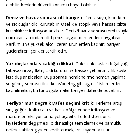
olabilir; benlerin düzenli kontrolü hayati olabilir.
Deniz ve havuz sonrası cilt bariyeri
: Deniz suyu, klor, kum
ve sık duşlar cildi kurutabilir. Özellikle atopik veya hassas ciltte
kızarıklık ve irritasyon artabilir. Deniz/havuz sonrası temiz suyla
durulayın, ardından cilt tipinize uygun nemlendirici uygulayın.
Parfümlü ve yüksek alkol içeren ürünlerden kaçının; bariyer
güçlendiren içerikler tercih edin.
Yaz duşlarında sıcaklığa dikkat
: Çok sıcak duşlar doğal yağ
tabakasını zayıflatır; cildi kurutur ve hassasiyeti artırır. Ilık suyla
kısa duşlar idealdir. Duş sonrası nemlendirme hemen yapılmalı
ve güneş sonrası ciltte kese/peeling gibi agresif işlemlerden
kaçınılmalıdır; bu tür uygulamalar bariyeri daha da bozabilir.
Terliyor mu? Doğru kıyafet seçimi kritik
: Terleme artışı,
sırt, göğüs, koltuk altı ve kasık bölgelerinde irritasyon ve
mantar enfeksiyonlarına yol açabilir. Terledikten sonra
kıyafetlerin değişmesi, cildi nazikçe temizlemek ve pamuklu,
nefes alabilen giysiler tercih etmek, irritasyonu azaltır.