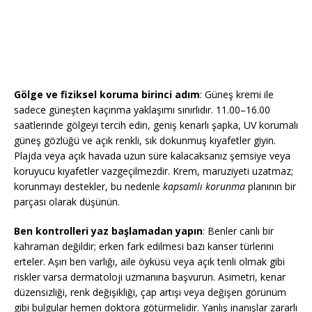
Gölge ve fiziksel koruma birinci adım
: Güneş kremi ile
sadece güneşten kaçınma yaklaşımı sınırlıdır. 11.00–16.00
saatlerinde gölgeyi tercih edin, geniş kenarlı şapka, UV korumalı
güneş gözlüğü ve açık renkli, sık dokunmuş kıyafetler giyin.
Plajda veya açık havada uzun süre kalacaksanız şemsiye veya
koruyucu kıyafetler vazgeçilmezdir. Krem, maruziyeti uzatmaz;
korunmayı destekler, bu nedenle
kapsamlı korunma
planının bir
parçası olarak düşünün.
Ben kontrolleri yaz başlamadan yapın
: Benler canlı bir
kahraman değildir; erken fark edilmesi bazı kanser türlerini
erteler. Aşırı ben varlığı, aile öyküsü veya açık tenli olmak gibi
riskler varsa dermatoloji uzmanına başvurun. Asimetri, kenar
düzensizliği, renk değişikliği, çap artışı veya değişen görünüm
gibi bulgular hemen doktora götürmelidir. Yanlış inanışlar zararlı