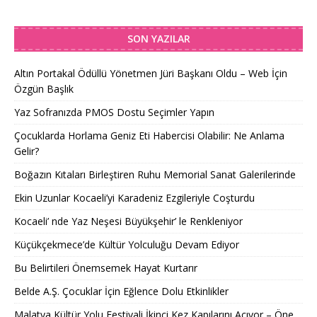
SON YAZILAR
Altın Portakal Ödüllü Yönetmen Jüri Başkanı Oldu – Web İçin
Özgün Başlık
Yaz Sofranızda PMOS Dostu Seçimler Yapın
Çocuklarda Horlama Geniz Eti Habercisi Olabilir: Ne Anlama
Gelir?
Boğazın Kıtaları Birleştiren Ruhu Memorial Sanat Galerilerinde
Ekin Uzunlar Kocaeli’yi Karadeniz Ezgileriyle Coşturdu
Kocaeli’ nde Yaz Neşesi Büyükşehir’ le Renkleniyor
Küçükçekmece’de Kültür Yolculuğu Devam Ediyor
Bu Belirtileri Önemsemek Hayat Kurtarır
Belde A.Ş. Çocuklar İçin Eğlence Dolu Etkinlikler
Malatya Kültür Yolu Festivali İkinci Kez Kapılarını Açıyor – Öne