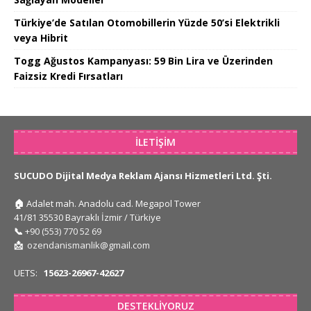
Türkiye’de Satılan Otomobillerin Yüzde 50’si Elektrikli
veya Hibrit
Togg Ağustos Kampanyası: 59 Bin Lira ve Üzerinden
Faizsiz Kredi Fırsatları
İLETIŞIM
SUCUDO Dijital Medya Reklam Ajansı Hizmetleri Ltd. Şti.
🏠
Adalet mah. Anadolu cad. Megapol Tower
41/81 35530 Bayraklı İzmir / Türkiye
📞
+90 (553) 770 52 69
📩
ozendanismanlik@gmail.com
UETS:
15623-26967-42627
DESTEKLIYORUZ