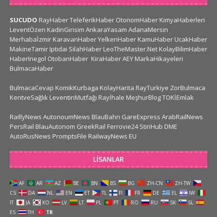
SUCUDO
RayHaber
TeleferikHaber
OtonomHaber
KimyaHaberleri
LeventÖzen
KadinGirisim
AnkaraYasam
AdanaMersin
Merhabaİzmir
KaravanHaber
YelkenHaber
KamuHaber
UcakHaber
MakineTamir
Iptidai
SilahHaber
LeoTheMaster.Net
KolayBilimHaber
HaberInegol
OtobanHaber
KiraHaber
AEY
MarkaHikayeleri
BulmacaHaber
BulmacaCevap
KomikKurbaga
KolayHarita
RayTurkiye
ZorBulmaca
KentveSağlık
LeventinMutfağı
Rayİhale
MeşhurBlog
TOKİEmlak
RaillyNews
AutonoumNews
BlauBahn
GareExpress
ArabRailNews
PersRail
BlauAutonom
GreekRail
Ferrovie24
StiriHub
DME
AutoRusNews
PromptsFile
RailwayNews EU
LISANLAR
AF
AR
AZ
BE
BN
BS
BG
ZH-CN
ZH-TW
CS
DA
NL
EN
ET
TL
FI
FR
DE
EL
IW
IT
JA
KO
LV
LT
PL
PT
RO
RU
SK
SL
ES
TH
TR