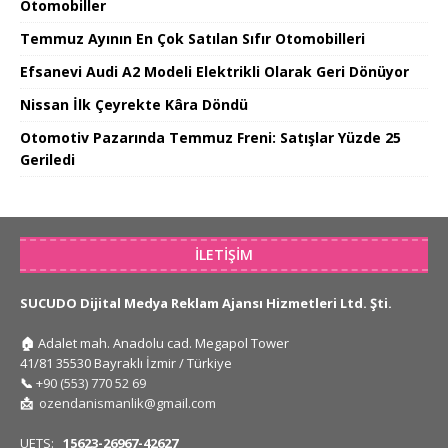
Otomobiller
Temmuz Ayının En Çok Satılan Sıfır Otomobilleri
Efsanevi Audi A2 Modeli Elektrikli Olarak Geri Dönüyor
Nissan İlk Çeyrekte Kâra Döndü
Otomotiv Pazarında Temmuz Freni: Satışlar Yüzde 25
Geriledi
İLETIŞIM
SUCUDO Dijital Medya Reklam Ajansı Hizmetleri Ltd. Şti.
🏠
Adalet mah. Anadolu cad. Megapol Tower
41/81 35530 Bayraklı İzmir / Türkiye
📞
+90 (553) 770 52 69
📩
ozendanismanlik@gmail.com
UETS:
15623-26967-42627