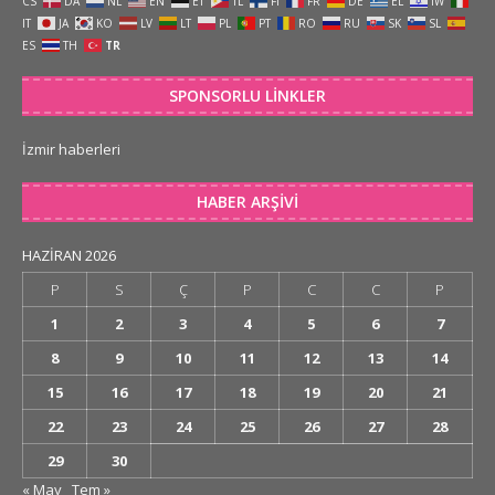
CS
DA
NL
EN
ET
TL
FI
FR
DE
EL
IW
IT
JA
KO
LV
LT
PL
PT
RO
RU
SK
SL
ES
TH
TR
SPONSORLU LINKLER
İzmir haberleri
HABER ARŞIVI
HAZIRAN 2026
P
S
Ç
P
C
C
P
1
2
3
4
5
6
7
8
9
10
11
12
13
14
15
16
17
18
19
20
21
22
23
24
25
26
27
28
29
30
« May
Tem »