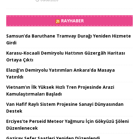
RAYHABER
Samsun’da Baruthane Tramvay Durağı Yeniden Hizmete
Girdi
Karasu-Kocaali Demiryolu Hattının Güzergâh Haritası
Ortaya Çıktı
Elazığ’ın Demiryolu Yatırımları Ankara’da Masaya
Yatırıldı
Vietnam’ın İlk Yüksek Hızlı Tren Projesinde Arazi
Kamulaştırmaları Başladı
Van Hafif Raylı Sistem Projesine Sanayi Dünyasından
Destek
Erciyes’te Perseid Meteor Yağmuru İçin Gökyüzü Şöleni
Düzenlenecek
Gaziray Sefer Saatleri Yeniden Düzenlendi