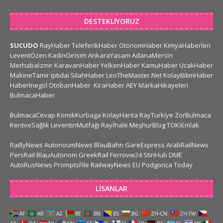
DESTEKLIYORUZ
SUCUDO
RayHaber
TeleferikHaber
OtonomHaber
KimyaHaberleri
LeventÖzen
KadinGirisim
AnkaraYasam
AdanaMersin
Merhabaİzmir
KaravanHaber
YelkenHaber
KamuHaber
UcakHaber
MakineTamir
Iptidai
SilahHaber
LeoTheMaster.Net
KolayBilimHaber
HaberInegol
OtobanHaber
KiraHaber
AEY
MarkaHikayeleri
BulmacaHaber
BulmacaCevap
KomikKurbaga
KolayHarita
RayTurkiye
ZorBulmaca
KentveSağlık
LeventinMutfağı
Rayİhale
MeşhurBlog
TOKİEmlak
RaillyNews
AutonoumNews
BlauBahn
GareExpress
ArabRailNews
PersRail
BlauAutonom
GreekRail
Ferrovie24
StiriHub
DME
AutoRusNews
PromptsFile
RailwayNews EU
Podgorica Today
LISANLAR
AF
AR
AZ
BE
BN
BS
BG
ZH-CN
ZH-TW