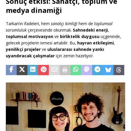
Sonuç etkisi: Sanatçı, toplum ve
medya dinamiği
Tarkan’ın ifadeleri, hem
sanatçı kimliği
hem de
toplumsal
sorumluluk
çerçevesinde okunmalı.
Sahnedeki enerji
,
toplumsal motivasyon
ve
birliktelik duygusu
üçgeninde,
gelecek projelerin ivmesi artabilir. Bu,
hayran etkileşimi
,
yenilikçi projeler
ve
uluslararası sahnede yankı
uyandıracak çalışmalar
için zemin hazırlıyor.