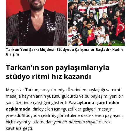
Tarkan Yeni Şarkı Müjdesi: Stüdyoda Çalışmalar Başladı - Kadın
Girişim
Tarkan’ın son paylaşımlarıyla
stüdyo ritmi hız kazandı
Megastar Tarkan, sosyal medya üzerinden paylaştığı samimi
mesajla hayranlarının yüzünü güldürdü ve bu paylaşım, yeni bir
şarkı üzerinde çalıştığını gösterdi.
Yaz aylarına işaret eden
açıklamada
, dinleyicileri için “güzellikler geliyor” mesajını
yineledi. Stüdyoda çekilmiş görüntülerle desteklenen paylaşım,
hiçbir ayrıntıyı atlamadan
yeni bir dönemin sinyali
olarak
kayıtlara geçti.