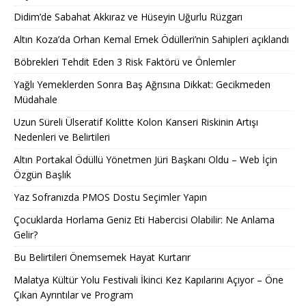
Didim’de Sabahat Akkıraz ve Hüseyin Uğurlu Rüzgarı
Altın Koza’da Orhan Kemal Emek Ödülleri’nin Sahipleri açıklandı
Böbrekleri Tehdit Eden 3 Risk Faktörü ve Önlemler
Yağlı Yemeklerden Sonra Baş Ağrısına Dikkat: Gecikmeden
Müdahale
Uzun Süreli Ülseratif Kolitte Kolon Kanseri Riskinin Artışı
Nedenleri ve Belirtileri
Altın Portakal Ödüllü Yönetmen Jüri Başkanı Oldu – Web İçin
Özgün Başlık
Yaz Sofranızda PMOS Dostu Seçimler Yapın
Çocuklarda Horlama Geniz Eti Habercisi Olabilir: Ne Anlama
Gelir?
Bu Belirtileri Önemsemek Hayat Kurtarır
Malatya Kültür Yolu Festivali İkinci Kez Kapılarını Açıyor – Öne
Çıkan Ayrıntılar ve Program