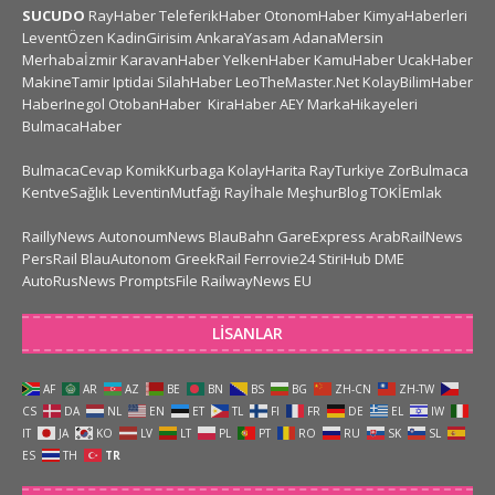
SUCUDO
RayHaber
TeleferikHaber
OtonomHaber
KimyaHaberleri
LeventÖzen
KadinGirisim
AnkaraYasam
AdanaMersin
Merhabaİzmir
KaravanHaber
YelkenHaber
KamuHaber
UcakHaber
MakineTamir
Iptidai
SilahHaber
LeoTheMaster.Net
KolayBilimHaber
HaberInegol
OtobanHaber
KiraHaber
AEY
MarkaHikayeleri
BulmacaHaber
BulmacaCevap
KomikKurbaga
KolayHarita
RayTurkiye
ZorBulmaca
KentveSağlık
LeventinMutfağı
Rayİhale
MeşhurBlog
TOKİEmlak
RaillyNews
AutonoumNews
BlauBahn
GareExpress
ArabRailNews
PersRail
BlauAutonom
GreekRail
Ferrovie24
StiriHub
DME
AutoRusNews
PromptsFile
RailwayNews EU
LISANLAR
AF
AR
AZ
BE
BN
BS
BG
ZH-CN
ZH-TW
CS
DA
NL
EN
ET
TL
FI
FR
DE
EL
IW
IT
JA
KO
LV
LT
PL
PT
RO
RU
SK
SL
ES
TH
TR