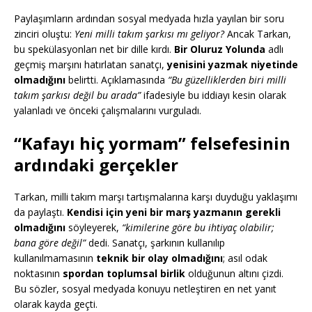
Paylaşımların ardından sosyal medyada hızla yayılan bir soru
zinciri oluştu:
Yeni milli takım şarkısı mı geliyor?
Ancak Tarkan,
bu spekülasyonları net bir dille kırdı.
Bir Oluruz Yolunda
adlı
geçmiş marşını hatırlatan sanatçı,
yenisini yazmak niyetinde
olmadığını
belirtti. Açıklamasında
“Bu güzelliklerden biri milli
takım şarkısı değil bu arada”
ifadesiyle bu iddiayı kesin olarak
yalanladı ve önceki çalışmalarını vurguladı.
“Kafayı hiç yormam” felsefesinin
ardındaki gerçekler
Tarkan, milli takım marşı tartışmalarına karşı duyduğu yaklaşımı
da paylaştı.
Kendisi için yeni bir marş yazmanın gerekli
olmadığını
söyleyerek,
“kimilerine göre bu ihtiyaç olabilir;
bana göre değil”
dedi. Sanatçı, şarkının kullanılıp
kullanılmamasının
teknik bir olay olmadığını
; asıl odak
noktasının
spordan toplumsal birlik
olduğunun altını çizdi.
Bu sözler, sosyal medyada konuyu netleştiren en net yanıt
olarak kayda geçti.