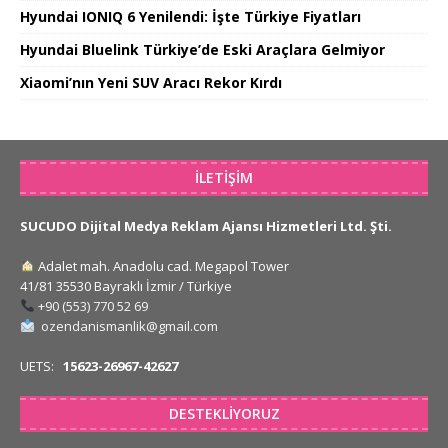
Hyundai IONIQ 6 Yenilendi: İşte Türkiye Fiyatları
Hyundai Bluelink Türkiye’de Eski Araçlara Gelmiyor
Xiaomi’nın Yeni SUV Aracı Rekor Kırdı
İLETIŞIM
SUCUDO Dijital Medya Reklam Ajansı Hizmetleri Ltd. Şti.
Adalet mah. Anadolu cad. Megapol Tower
41/81 35530 Bayraklı İzmir / Türkiye
+90 (553) 770 52 69
ozendanismanlik@gmail.com
UETS:
15623-26967-42627
DESTEKLIYORUZ