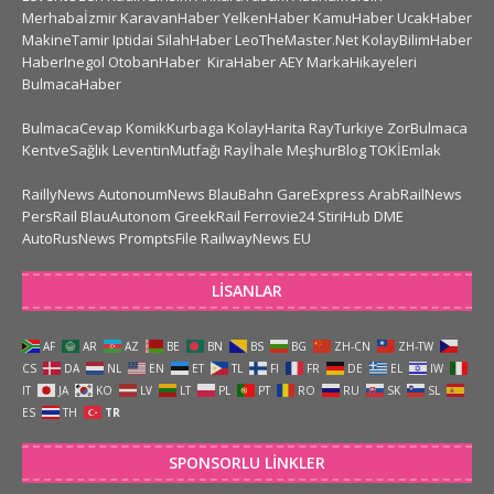
Merhabaİzmir
KaravanHaber
YelkenHaber
KamuHaber
UcakHaber
MakineTamir
Iptidai
SilahHaber
LeoTheMaster.Net
KolayBilimHaber
HaberInegol
OtobanHaber
KiraHaber
AEY
MarkaHikayeleri
BulmacaHaber
BulmacaCevap
KomikKurbaga
KolayHarita
RayTurkiye
ZorBulmaca
KentveSağlık
LeventinMutfağı
Rayİhale
MeşhurBlog
TOKİEmlak
RaillyNews
AutonoumNews
BlauBahn
GareExpress
ArabRailNews
PersRail
BlauAutonom
GreekRail
Ferrovie24
StiriHub
DME
AutoRusNews
PromptsFile
RailwayNews EU
LISANLAR
AF
AR
AZ
BE
BN
BS
BG
ZH-CN
ZH-TW
CS
DA
NL
EN
ET
TL
FI
FR
DE
EL
IW
IT
JA
KO
LV
LT
PL
PT
RO
RU
SK
SL
ES
TH
TR
SPONSORLU LINKLER