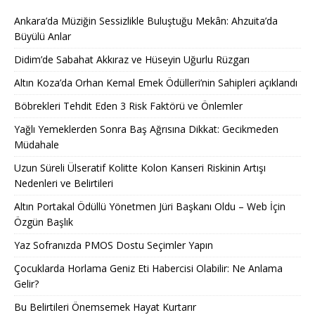
Ankara’da Müziğin Sessizlikle Buluştuğu Mekân: Ahzuita’da
Büyülü Anlar
Didim’de Sabahat Akkıraz ve Hüseyin Uğurlu Rüzgarı
Altın Koza’da Orhan Kemal Emek Ödülleri’nin Sahipleri açıklandı
Böbrekleri Tehdit Eden 3 Risk Faktörü ve Önlemler
Yağlı Yemeklerden Sonra Baş Ağrısına Dikkat: Gecikmeden
Müdahale
Uzun Süreli Ülseratif Kolitte Kolon Kanseri Riskinin Artışı
Nedenleri ve Belirtileri
Altın Portakal Ödüllü Yönetmen Jüri Başkanı Oldu – Web İçin
Özgün Başlık
Yaz Sofranızda PMOS Dostu Seçimler Yapın
Çocuklarda Horlama Geniz Eti Habercisi Olabilir: Ne Anlama
Gelir?
Bu Belirtileri Önemsemek Hayat Kurtarır