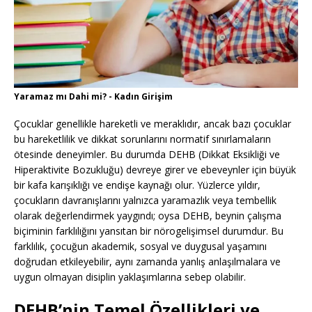
Yaramaz mı Dahi mi? - Kadın Girişim
Çocuklar genellikle hareketli ve meraklıdır, ancak bazı çocuklar
bu hareketlilik ve dikkat sorunlarını normatif sınırlamaların
ötesinde deneyimler. Bu durumda DEHB (Dikkat Eksikliği ve
Hiperaktivite Bozukluğu) devreye girer ve ebeveynler için büyük
bir kafa karışıklığı ve endişe kaynağı olur. Yüzlerce yıldır,
çocukların davranışlarını yalnızca yaramazlık veya tembellik
olarak değerlendirmek yaygındı; oysa DEHB, beynin çalışma
biçiminin farklılığını yansıtan bir nörogelişimsel durumdur. Bu
farklılık, çocuğun akademik, sosyal ve duygusal yaşamını
doğrudan etkileyebilir, aynı zamanda yanlış anlaşılmalara ve
uygun olmayan disiplin yaklaşımlarına sebep olabilir.
DEHB’nin Temel Özellikleri ve