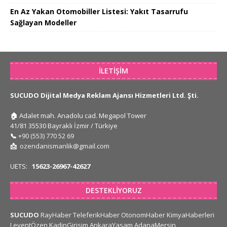
En Az Yakan Otomobiller Listesi: Yakıt Tasarrufu
Sağlayan Modeller
İLETIŞIM
SUCUDO Dijital Medya Reklam Ajansı Hizmetleri Ltd. Şti.
🏠
Adalet mah. Anadolu cad. Megapol Tower
41/81 35530 Bayraklı İzmir / Türkiye
📞
+90 (553) 770 52 69
📩
ozendanismanlik@gmail.com
UETS:
15623-26967-42627
DESTEKLIYORUZ
SUCUDO
RayHaber
TeleferikHaber
OtonomHaber
KimyaHaberleri
LeventÖzen
KadinGirisim
AnkaraYasam
AdanaMersin