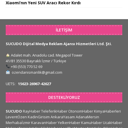
Xiaomi’nın Yeni SUV Aracı Rekor Kırdı
İLETIŞIM
SUCUDO Dijital Medya Reklam Ajansı Hizmetleri Ltd. Şti.
Adalet mah. Anadolu cad. Megapol Tower
41/81 35530 Bayraklı İzmir / Türkiye
+90 (553) 770 52 69
ozendanismanlik@gmail.com
UETS:
15623-26967-42627
DESTEKLIYORUZ
SUCUDO
RayHaber
TeleferikHaber
OtonomHaber
KimyaHaberleri
LeventÖzen
KadinGirisim
AnkaraYasam
AdanaMersin
Merhabaİzmir
KaravanHaber
YelkenHaber
KamuHaber
UcakHaber