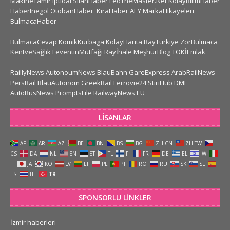
MakineTamir
Iptidai
SilahHaber
LeoTheMaster.Net
KolayBilimHaber
HaberInegol
OtobanHaber
KiraHaber
AEY
MarkaHikayeleri
BulmacaHaber
BulmacaCevap
KomikKurbaga
KolayHarita
RayTurkiye
ZorBulmaca
KentveSağlık
LeventinMutfağı
Rayİhale
MeşhurBlog
TOKİEmlak
RaillyNews
AutonoumNews
BlauBahn
GareExpress
ArabRailNews
PersRail
BlauAutonom
GreekRail
Ferrovie24
StiriHub
DME
AutoRusNews
PromptsFile
RailwayNews EU
LISANLAR
AF
AR
AZ
BE
BN
BS
BG
ZH-CN
ZH-TW
CS
DA
NL
EN
ET
TL
FI
FR
DE
EL
IW
IT
JA
KO
LV
LT
PL
PT
RO
RU
SK
SL
ES
TH
TR
SPONSORLU LINKLER
İzmir haberleri