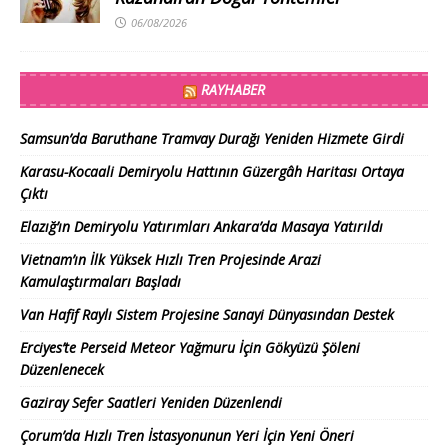
06/08/2026
RAYHABER
Samsun’da Baruthane Tramvay Durağı Yeniden Hizmete Girdi
Karasu-Kocaali Demiryolu Hattının Güzergâh Haritası Ortaya
Çıktı
Elazığ’ın Demiryolu Yatırımları Ankara’da Masaya Yatırıldı
Vietnam’ın İlk Yüksek Hızlı Tren Projesinde Arazi
Kamulaştırmaları Başladı
Van Hafif Raylı Sistem Projesine Sanayi Dünyasından Destek
Erciyes’te Perseid Meteor Yağmuru İçin Gökyüzü Şöleni
Düzenlenecek
Gaziray Sefer Saatleri Yeniden Düzenlendi
Çorum’da Hızlı Tren İstasyonunun Yeri İçin Yeni Öneri