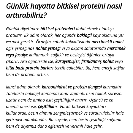
Günlük hayatta bitkisel proteini nasıl
arttırabiliriz?
Günlük diyetimize
bitkisel proteinleri
dahil etmek oldukça
pratiktir. İlk adım olarak, her öğünde
baklagil
kaynaklarına yer
vermek gerekir. Örneğin, sabah kahvaltısında
mercimekli omlet
,
öğle yemeğinde
nohut yemeği
veya akşam salatasında
mercimek
veya fasulye
kullanmak, sağlıklı ve besleyici öğünler ortaya
çıkarır. Ara öğünlerde ise,
kuruyemişler
,
fırınlanmış nohut
veya
bitki bazlı protein barları
tercih edilebilir. Bu, hem enerji sağlar
hem de proteini artırır.
İkinci adım olarak,
karbonhidrat ve protein dengesi
kurmaktır.
Tahıllarla baklagil kombinasyonu yapmak, hem tokluk süresini
uzatır hem de amino asit çeşitliliğini artırır. Üçüncü ve en
önemli öneri ise,
çeşitlilik
tir. Farklı bitkisel kaynakları
kullanarak, besin alımını zenginleştirmek ve sürdürülebilir hale
getirmek mümkündür. Bu sayede, hem besin çeşitliliği sağlanır
hem de diyetiniz daha eğlenceli ve verimli hale gelir.