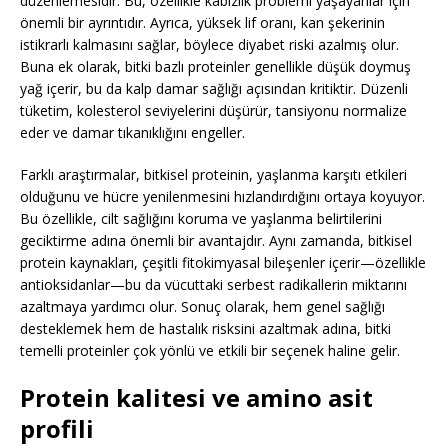
düzenlemesidir. Bu, özellikle kabızlık problemi yaşayanlar için
önemli bir ayrıntıdır. Ayrıca, yüksek lif oranı, kan şekerinin
istikrarlı kalmasını sağlar, böylece diyabet riski azalmış olur.
Buna ek olarak, bitki bazlı proteinler genellikle düşük doymuş
yağ içerir, bu da kalp damar sağlığı açısından kritiktir. Düzenli
tüketim, kolesterol seviyelerini düşürür, tansiyonu normalize
eder ve damar tıkanıklığını engeller.
Farklı araştırmalar, bitkisel proteinin, yaşlanma karşıtı etkileri
olduğunu ve hücre yenilenmesini hızlandırdığını ortaya koyuyor.
Bu özellikle, cilt sağlığını koruma ve yaşlanma belirtilerini
geciktirme adına önemli bir avantajdır. Aynı zamanda, bitkisel
protein kaynakları, çeşitli fitokimyasal bileşenler içerir—özellikle
antioksidanlar—bu da vücuttaki serbest radikallerin miktarını
azaltmaya yardımcı olur. Sonuç olarak, hem genel sağlığı
desteklemek hem de hastalık risksini azaltmak adına, bitki
temelli proteinler çok yönlü ve etkili bir seçenek haline gelir.
Protein kalitesi ve amino asit
profili