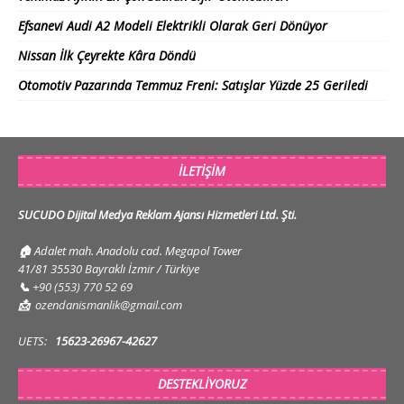
Efsanevi Audi A2 Modeli Elektrikli Olarak Geri Dönüyor
Nissan İlk Çeyrekte Kâra Döndü
Otomotiv Pazarında Temmuz Freni: Satışlar Yüzde 25 Geriledi
İLETIŞIM
SUCUDO Dijital Medya Reklam Ajansı Hizmetleri Ltd. Şti.
🏠
Adalet mah. Anadolu cad. Megapol Tower
41/81 35530 Bayraklı İzmir / Türkiye
📞
+90 (553) 770 52 69
📩
ozendanismanlik@gmail.com
UETS:
15623-26967-42627
DESTEKLIYORUZ