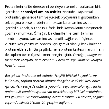
Proteinlerin kalite derecesini belirleyen temel unsurlardan biri,
içerdikleri
esansiyel amino asitler
zinciridir. Hayvansal
proteinler, genellikle tam ve yüksek biyoyararlılık gösterirken,
tek başına bitkisel proteinler, noksan kalan amino asitler
içerebilir. Ancak, bu sorunu, farklı bitki kaynaklarını birleştirerek
çözmek mümkün. Örneğin,
baklagiller
ile
tam tahıllar
kombinasyonu, tam amino asit profili sağlar ve böylece,
vücutta kas yapımı ve onarımı için gerekli olan yüksek kalitede
protein elde edilir. Bu çeşitlilik, hem protein kalitesini artırır hem
de toplam besin ögesi alımını zenginleştirir. Örneğin,
bulgur ve
mercimek karışımı, hem ekonomik hem de sağlıklıdır ve kolayca
hazırlanabilir.
Gerçek bir beslenme düzeninde, *çeşitli bitkisel kaynakların*
kullanımı, toplam protein alımını dengeler ve eksiklikleri önler.
Ayrıca, ileri seviyede aktivite yapanlar veya sporcular için, farklı
amino asit kombinasyonlarıyla desteklenmiş bitkisel proteinler,
kas gelişimini ve toparlanmayı hızlandırabilir. Bu sayede, sağlıklı
yaşamda sürdürülebilir bir gelişim sağlanır.