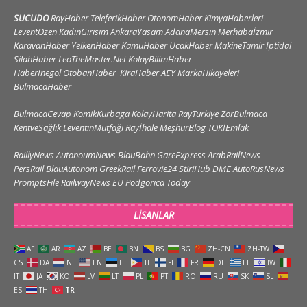
SUCUDO
RayHaber
TeleferikHaber
OtonomHaber
KimyaHaberleri
LeventÖzen
KadinGirisim
AnkaraYasam
AdanaMersin
Merhabaİzmir
KaravanHaber
YelkenHaber
KamuHaber
UcakHaber
MakineTamir
Iptidai
SilahHaber
LeoTheMaster.Net
KolayBilimHaber
HaberInegol
OtobanHaber
KiraHaber
AEY
MarkaHikayeleri
BulmacaHaber
BulmacaCevap
KomikKurbaga
KolayHarita
RayTurkiye
ZorBulmaca
KentveSağlık
LeventinMutfağı
Rayİhale
MeşhurBlog
TOKİEmlak
RaillyNews
AutonoumNews
BlauBahn
GareExpress
ArabRailNews
PersRail
BlauAutonom
GreekRail
Ferrovie24
StiriHub
DME
AutoRusNews
PromptsFile
RailwayNews EU
Podgorica Today
LISANLAR
AF
AR
AZ
BE
BN
BS
BG
ZH-CN
ZH-TW
CS
DA
NL
EN
ET
TL
FI
FR
DE
EL
IW
IT
JA
KO
LV
LT
PL
PT
RO
RU
SK
SL
ES
TH
TR