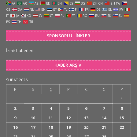
AF
AR
AZ
BE
BN
BS
BG
ZH-CN
ZH-TW
CS
DA
NL
EN
ET
TL
FI
FR
DE
EL
IW
IT
JA
KO
LV
LT
PL
PT
RO
RU
SK
SL
ES
TH
TR
SPONSORLU LINKLER
İzmir haberleri
HABER ARŞIVI
ŞUBAT 2026
P
S
Ç
P
C
C
P
1
2
3
4
5
6
7
8
9
10
11
12
13
14
15
16
17
18
19
20
21
22
23
24
25
26
27
28