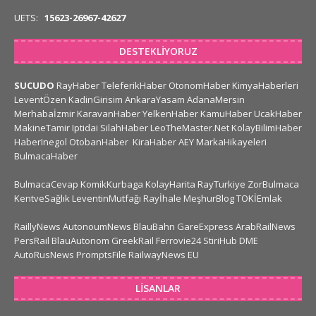
UETS:
15623-26967-42627
DESTEKLIYORUZ
SUCUDO
RayHaber
TeleferikHaber
OtonomHaber
KimyaHaberleri
LeventÖzen
KadinGirisim
AnkaraYasam
AdanaMersin
Merhabaİzmir
KaravanHaber
YelkenHaber
KamuHaber
UcakHaber
MakineTamir
Iptidai
SilahHaber
LeoTheMaster.Net
KolayBilimHaber
HaberInegol
OtobanHaber
KiraHaber
AEY
MarkaHikayeleri
BulmacaHaber
BulmacaCevap
KomikKurbaga
KolayHarita
RayTurkiye
ZorBulmaca
KentveSağlık
LeventinMutfağı
Rayİhale
MeşhurBlog
TOKİEmlak
RaillyNews
AutonoumNews
BlauBahn
GareExpress
ArabRailNews
PersRail
BlauAutonom
GreekRail
Ferrovie24
StiriHub
DME
AutoRusNews
PromptsFile
RailwayNews EU
LISANLAR