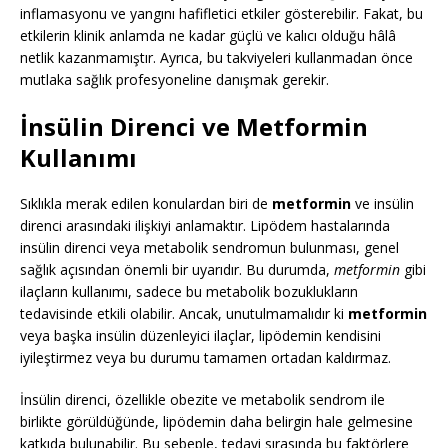
inflamasyonu ve yangını hafifletici etkiler gösterebilir. Fakat, bu
etkilerin klinik anlamda ne kadar güçlü ve kalıcı olduğu hâlâ
netlik kazanmamıştır. Ayrıca, bu takviyeleri kullanmadan önce
mutlaka sağlık profesyoneline danışmak gerekir.
İnsülin Direnci ve Metformin
Kullanımı
Sıklıkla merak edilen konulardan biri de
metformin
ve insülin
direnci arasındaki ilişkiyi anlamaktır. Lipödem hastalarında
insülin direnci veya metabolik sendromun bulunması, genel
sağlık açısından önemli bir uyarıdır. Bu durumda,
metformin
gibi
ilaçların kullanımı, sadece bu metabolik bozuklukların
tedavisinde etkili olabilir. Ancak, unutulmamalıdır ki
metformin
veya başka insülin düzenleyici ilaçlar, lipödemin kendisini
iyileştirmez veya bu durumu tamamen ortadan kaldırmaz.
İnsülin direnci, özellikle obezite ve metabolik sendrom ile
birlikte görüldüğünde, lipödemin daha belirgin hale gelmesine
katkıda bulunabilir. Bu sebeple, tedavi sırasında bu faktörlere