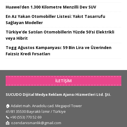
Huawei’den 1.300 Kilometre Menzilli Dev SUV
En Az Yakan Otomobiller Listesi: Yakıt Tasarrufu
Sağlayan Modeller
Türkiye’de Satılan Otomobillerin Yüzde 50’si Elektrikli
veya Hibrit
Togg Ağustos Kampanyası: 59 Bin Lira ve Üzerinden
Faizsiz Kredi Fırsatları
İLETIŞIM
SUCUDO Dijital Medya Reklam Ajansı Hizmetleri Ltd. Şti.
🏠
Adalet mah. Anadolu cad. Megapol Tower
41/81 35530 Bayraklı İzmir / Türkiye
📞
+90 (553) 770 52 69
📩
ozendanismanlik@gmail.com