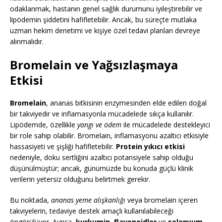
odaklanmak, hastanın genel sağlık durumunu iyileştirebilir ve
lipödemin şiddetini hafifletebilir. Ancak, bu süreçte mutlaka
uzman hekim denetimi ve kişiye özel tedavi planları devreye
alınmalıdır.
Bromelain ve Yağsızlaşmaya
Etkisi
Bromelain
, ananas bitkisinin enzymesinden elde edilen doğal
bir takviyedir ve inflamasyonla mücadelede sıkça kullanılır.
Lipödemde, özellikle
yangı ve ödem
ile mücadelede destekleyici
bir role sahip olabilir. Bromelain, inflamasyonu azaltıcı etkisiyle
hassasiyeti ve şişliği hafifletebilir.
Protein yıkıcı etkisi
nedeniyle, doku sertliğini azaltıcı potansiyele sahip olduğu
düşünülmüştür; ancak, günümüzde bu konuda güçlü klinik
verilerin yetersiz olduğunu belirtmek gerekir.
Bu noktada,
ananas yeme alışkanlığı
veya bromelain içeren
takviyelerin, tedaviye destek amaçlı kullanılabileceği
öngörülüyor. Ayrıca,
kurkumin
,
flavonoidler
ve
selenyum