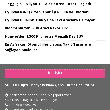
Togg için 1 Milyon TL Faizsiz Kredi Fırsatı Başladı
Hyundai IONIQ 6 Yenilendi: İşte Türkiye Fiyatları
Hyundai Bluelink Türkiye’de Eski Araçlara Gelmiyor
Xiaomi’nın Yeni SUV Aracı Rekor Kırdı
Huawei’den 1.300 Kilometre Menzilli Dev SUV
En Az Yakan Otomobiller Listesi: Yakıt Tasarrufu
Sağlayan Modeller
İLETIŞIM
SUCUDO Dijital Medya Reklam Ajansı Hizmetleri Ltd. Şti.
🏠
Adalet mah. Anadolu cad. Megapol Tower
41/81 35530 Bayraklı İzmir / Türkiye
📞
+90 (553) 770 52 69
📩
ozendanismanlik@gmail.com