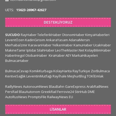
UETS:
15623-26967-42627
DESTEKLIYORUZ
SUCUDO
RayHaber
TeleferikHaber
OtonomHaber
KimyaHaberleri
LeventÖzen
KadinGirisim
AnkaraYasam
AdanaMersin
Merhabaİzmir
KaravanHaber
YelkenHaber
KamuHaber
UcakHaber
MakineTamir
Iptidai
SilahHaber
LeoTheMaster.Net
KolayBilimHaber
HaberInegol
OtobanHaber
KiraHaber
AEY
MarkaHikayeleri
BulmacaHaber
BulmacaCevap
KomikKurbaga
KolayHarita
RayTurkiye
ZorBulmaca
KentveSağlık
LeventinMutfağı
Rayİhale
MeşhurBlog
TOKİEmlak
RaillyNews
AutonoumNews
BlauBahn
GareExpress
ArabRailNews
PersRail
BlauAutonom
GreekRail
Ferrovie24
StiriHub
DME
AutoRusNews
PromptsFile
RailwayNews EU
LISANLAR