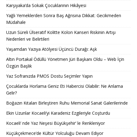
Karşıyaka’da Sokak Çocuklarının Hikâyesi
Yağlı Yemeklerden Sonra Baş Ağrısına Dikkat: Gecikmeden
Müdahale
Uzun Süreli Ülseratif Kolitte Kolon Kanseri Riskinin Artışı
Nedenleri ve Belirtileri
Yaşamdan Yazıya Atölyesi Üçüncü Durağı: Aşk
Altın Portakal Ödüllü Yönetmen Jüri Başkanı Oldu – Web İçin
Özgün Başlık
Yaz Sofranızda PMOS Dostu Seçimler Yapın
Çocuklarda Horlama Geniz Eti Habercisi Olabilir: Ne Anlama
Gelir?
Boğazın Kıtaları Birleştiren Ruhu Memorial Sanat Galerilerinde
Ekin Uzunlar Kocaeli’yi Karadeniz Ezgileriyle Coşturdu
Kocaeli’ nde Yaz Neşesi Büyükşehir’ le Renkleniyor
Küçükçekmece’de Kültür Yolculuğu Devam Ediyor