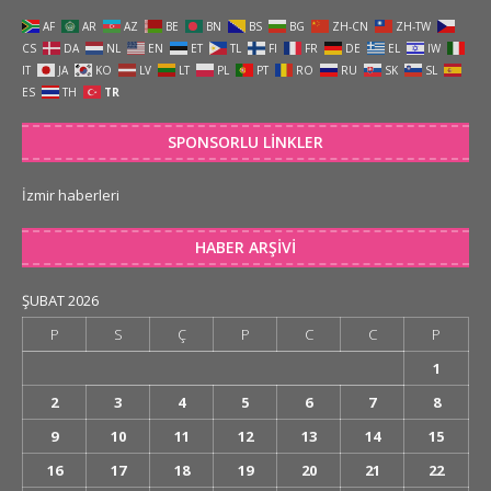
AF
AR
AZ
BE
BN
BS
BG
ZH-CN
ZH-TW
CS
DA
NL
EN
ET
TL
FI
FR
DE
EL
IW
IT
JA
KO
LV
LT
PL
PT
RO
RU
SK
SL
ES
TH
TR
SPONSORLU LINKLER
İzmir haberleri
HABER ARŞIVI
ŞUBAT 2026
P
S
Ç
P
C
C
P
1
2
3
4
5
6
7
8
9
10
11
12
13
14
15
16
17
18
19
20
21
22