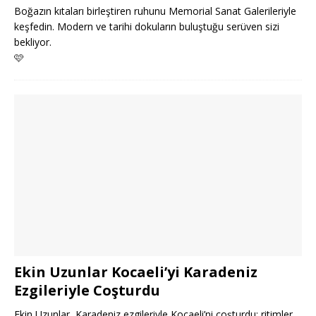
Boğazın kıtaları birleştiren ruhunu Memorial Sanat Galerileriyle
keşfedin. Modern ve tarihi dokuların buluştuğu serüven sizi
bekliyor.
🩷
Ekin Uzunlar Kocaeli’yi Karadeniz
Ezgileriyle Coşturdu
Ekin Uzunlar, Karadeniz ezgileriyle Kocaeli’ni coşturdu; ritimler