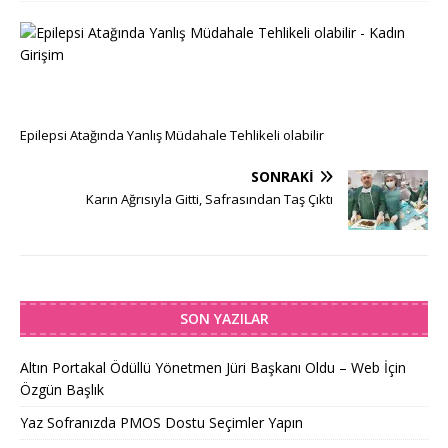
Ö
N
C
E
K
I
Epilepsi Atağında Yanlış Müdahale Tehlikeli olabilir
SONRAKI
Karın Ağrısıyla Gitti, Safrasından Taş Çıktı
SON YAZILAR
Altın Portakal Ödüllü Yönetmen Jüri Başkanı Oldu – Web İçin
Özgün Başlık
Yaz Sofranızda PMOS Dostu Seçimler Yapın