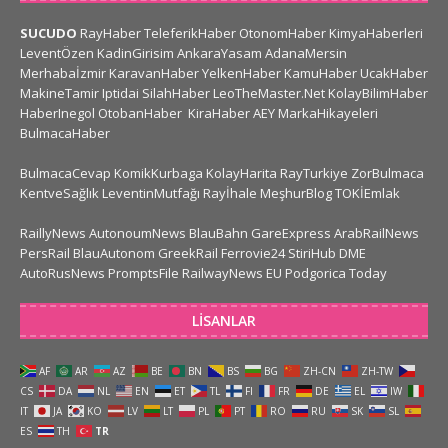
SUCUDO
RayHaber
TeleferikHaber
OtonomHaber
KimyaHaberleri
LeventÖzen
KadinGirisim
AnkaraYasam
AdanaMersin
Merhabaİzmir
KaravanHaber
YelkenHaber
KamuHaber
UcakHaber
MakineTamir
Iptidai
SilahHaber
LeoTheMaster.Net
KolayBilimHaber
HaberInegol
OtobanHaber
KiraHaber
AEY
MarkaHikayeleri
BulmacaHaber
BulmacaCevap
KomikKurbaga
KolayHarita
RayTurkiye
ZorBulmaca
KentveSağlık
LeventinMutfağı
Rayİhale
MeşhurBlog
TOKİEmlak
RaillyNews
AutonoumNews
BlauBahn
GareExpress
ArabRailNews
PersRail
BlauAutonom
GreekRail
Ferrovie24
StiriHub
DME
AutoRusNews
PromptsFile
RailwayNews EU
Podgorica Today
LISANLAR
AF
AR
AZ
BE
BN
BS
BG
ZH-CN
ZH-TW
CS
DA
NL
EN
ET
TL
FI
FR
DE
EL
IW
IT
JA
KO
LV
LT
PL
PT
RO
RU
SK
SL
ES
TH
TR