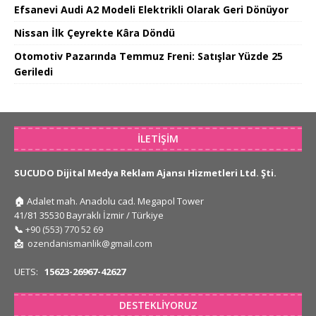
Efsanevi Audi A2 Modeli Elektrikli Olarak Geri Dönüyor
Nissan İlk Çeyrekte Kâra Döndü
Otomotiv Pazarında Temmuz Freni: Satışlar Yüzde 25
Geriledi
İLETIŞIM
SUCUDO Dijital Medya Reklam Ajansı Hizmetleri Ltd. Şti.
🏠
Adalet mah. Anadolu cad. Megapol Tower
41/81 35530 Bayraklı İzmir / Türkiye
📞
+90 (553) 770 52 69
📩
ozendanismanlik@gmail.com
UETS:
15623-26967-42627
DESTEKLIYORUZ