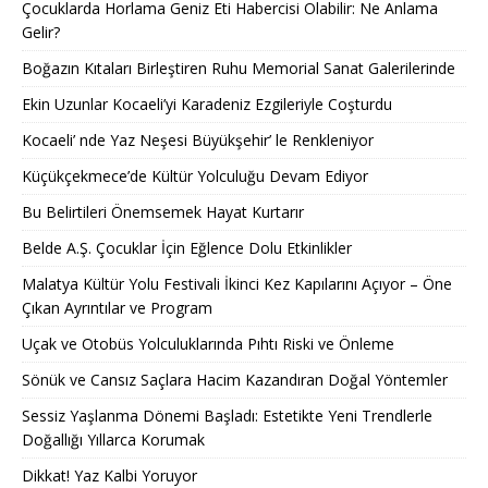
Çocuklarda Horlama Geniz Eti Habercisi Olabilir: Ne Anlama
Gelir?
Boğazın Kıtaları Birleştiren Ruhu Memorial Sanat Galerilerinde
Ekin Uzunlar Kocaeli’yi Karadeniz Ezgileriyle Coşturdu
Kocaeli’ nde Yaz Neşesi Büyükşehir’ le Renkleniyor
Küçükçekmece’de Kültür Yolculuğu Devam Ediyor
Bu Belirtileri Önemsemek Hayat Kurtarır
Belde A.Ş. Çocuklar İçin Eğlence Dolu Etkinlikler
Malatya Kültür Yolu Festivali İkinci Kez Kapılarını Açıyor – Öne
Çıkan Ayrıntılar ve Program
Uçak ve Otobüs Yolculuklarında Pıhtı Riski ve Önleme
Sönük ve Cansız Saçlara Hacim Kazandıran Doğal Yöntemler
Sessiz Yaşlanma Dönemi Başladı: Estetikte Yeni Trendlerle
Doğallığı Yıllarca Korumak
Dikkat! Yaz Kalbi Yoruyor