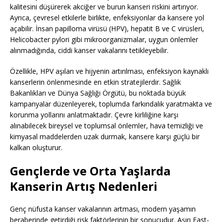
kalitesini düşürerek akciğer ve burun kanseri riskini artırıyor.
Ayrıca, çevresel etkilerle birlikte, enfeksiyonlar da kansere yol
açabilir. İnsan papilloma virüsü (HPV), hepatit B ve C virüsleri,
Helicobacter pylori gibi mikroorganizmalar, uygun önlemler
alınmadığında, ciddi kanser vakalarını tetikleyebilir.
Özellikle, HPV aşıları ve hijyenin artırılması, enfeksiyon kaynaklı
kanserlerin önlenmesinde en etkin stratejilerdir. Sağlık
Bakanlıkları ve Dünya Sağlığı Örgütü, bu noktada büyük
kampanyalar düzenleyerek, toplumda farkındalık yaratmakta ve
korunma yollarını anlatmaktadır. Çevre kirliliğine karşı
alınabilecek bireysel ve toplumsal önlemler, hava temizliği ve
kimyasal maddelerden uzak durmak, kansere karşı güçlü bir
kalkan oluşturur.
Gençlerde ve Orta Yaşlarda
Kanserin Artış Nedenleri
Genç nüfusta kanser vakalarının artması, modern yaşamın
beraberinde getirdiği risk faktörlerinin bir sonucudur. Aşırı Fast-