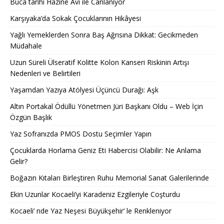
Buca tarihi Hazine Avı ile Canlanıyor
Karşıyaka’da Sokak Çocuklarının Hikâyesi
Yağlı Yemeklerden Sonra Baş Ağrısına Dikkat: Gecikmeden
Müdahale
Uzun Süreli Ülseratif Kolitte Kolon Kanseri Riskinin Artışı
Nedenleri ve Belirtileri
Yaşamdan Yazıya Atölyesi Üçüncü Durağı: Aşk
Altın Portakal Ödüllü Yönetmen Jüri Başkanı Oldu – Web İçin
Özgün Başlık
Yaz Sofranızda PMOS Dostu Seçimler Yapın
Çocuklarda Horlama Geniz Eti Habercisi Olabilir: Ne Anlama
Gelir?
Boğazın Kıtaları Birleştiren Ruhu Memorial Sanat Galerilerinde
Ekin Uzunlar Kocaeli’yi Karadeniz Ezgileriyle Coşturdu
Kocaeli’ nde Yaz Neşesi Büyükşehir’ le Renkleniyor