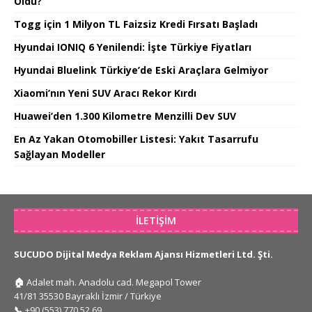
Oldu?
Togg için 1 Milyon TL Faizsiz Kredi Fırsatı Başladı
Hyundai IONIQ 6 Yenilendi: İşte Türkiye Fiyatları
Hyundai Bluelink Türkiye’de Eski Araçlara Gelmiyor
Xiaomi’nın Yeni SUV Aracı Rekor Kırdı
Huawei’den 1.300 Kilometre Menzilli Dev SUV
En Az Yakan Otomobiller Listesi: Yakıt Tasarrufu
Sağlayan Modeller
İLETIŞIM
SUCUDO Dijital Medya Reklam Ajansı Hizmetleri Ltd. Şti.
🏠
Adalet mah. Anadolu cad. Megapol Tower
41/81 35530 Bayraklı İzmir / Türkiye
📞
+90 (553) 770 52 69