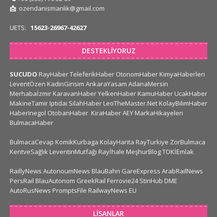
📩
ozendanismanlik@gmail.com
UETS:
15623-26967-42627
DESTEKLIYORUZ
SUCUDO
RayHaber
TeleferikHaber
OtonomHaber
KimyaHaberleri
LeventÖzen
KadinGirisim
AnkaraYasam
AdanaMersin
Merhabaİzmir
KaravanHaber
YelkenHaber
KamuHaber
UcakHaber
MakineTamir
Iptidai
SilahHaber
LeoTheMaster.Net
KolayBilimHaber
HaberInegol
OtobanHaber
KiraHaber
AEY
MarkaHikayeleri
BulmacaHaber
BulmacaCevap
KomikKurbaga
KolayHarita
RayTurkiye
ZorBulmaca
KentveSağlık
LeventinMutfağı
Rayİhale
MeşhurBlog
TOKİEmlak
RaillyNews
AutonoumNews
BlauBahn
GareExpress
ArabRailNews
PersRail
BlauAutonom
GreekRail
Ferrovie24
StiriHub
DME
AutoRusNews
PromptsFile
RailwayNews EU
LISANLAR