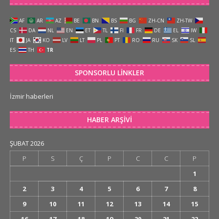
AF
AR
AZ
BE
BN
BS
BG
ZH-CN
ZH-TW
CS
DA
NL
EN
ET
TL
FI
FR
DE
EL
IW
IT
JA
KO
LV
LT
PL
PT
RO
RU
SK
SL
ES
TH
TR
SPONSORLU LINKLER
İzmir haberleri
HABER ARŞIVI
ŞUBAT 2026
P
S
Ç
P
C
C
P
1
2
3
4
5
6
7
8
9
10
11
12
13
14
15
16
17
18
19
20
21
22