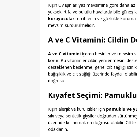
Kışın UV ışınları yaz mevsimine göre daha az gö
yüksek irtifa ve bulutlu havalarda bile güneş k
koruyucular
tercih edin ve gözlükle koruma s
mevsim sürdürülmelidir.
A ve C Vitamini: Cildin
A ve C vitamini
içeren besinler ve mevsim se
korur. Bu vitaminler cildin yenilenmesini deste
desteklenen beslenme, genel cilt sağlığı için kr
bağışıklık ve cilt sağlığı üzerinde faydalı ol
doğrusu.
Kıyafet Seçimi: Pamuklu
Kışın alerjik ve kuru ciltler için
pamuklu ve y
sıkı veya sentetik giysiler doğrudan sürtünmeyi 
üzerinde kullanmak en doğrusu olabilir. Ciltt
odaklanın.