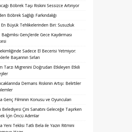
ıcağı Böbrek Taşı Riskini Sessizce Artırıyor
en Böbrek Sağlığı Farkındalığı
 En Büyük Tehlikelerinden Biri: Susuzluk
 Bağımlısı Gençlerde Gece Kaydırması
kesi
ekimliğinde Sadece El Becerisi Yetmiyor:
klerle Başarının Sırları
 Tarzı Migrenini Doğrudan Etkileyen Etkili
jiler
ıcaklarında Demans Riskinin Artışı: Belirtiler
nlemler
 Genç Filminin Konusu ve Oyuncuları
 Belediyesi Çini Sanatını Geleceğe Taşırken
ek İçin Öncü Adımlar
a Yeni Teklisi Tatlı Bela ile Yazın Ritmini
lemeye Hazır