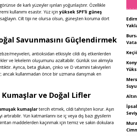
rünse de karlı yüzeyler ışınları yoğunlaştırır. Özellikle
remi kullanımı esastır. Yüz için
yüksek SPF’li güneş
ağlayın. Cilt tipi ne olursa olsun, güneşten koruma dört
Edir
Yakla
Burs
 Doğal Savunmasını Güçlendirmek
Vata
Keçi
bze/meyveleri, antioksidan etkisiyle cildi dış etkenlerden
kler ve lekelerin oluşumunu azaltabilir. Günlük sıvı alımıyla
Kony
itiktir. Ayrıca, beta glukan, çinko ve D vitamini takviyeleri
Yüks
abilir; ancak kullanmadan önce bir uzmana danışmak en
Mers
Suyu
 Kumaşlar ve Doğal Lifler
Altı
İpsa
umuşak kumaşlar
tercih etmek, cildi tahrişten korur. Aşırı
Sevi
artırabilir. Yün katmanlarını ise iç veya dış bazı giysilerin
e irritan maddelerden kaçınmak için temiz ve sakin dokulara
Mura
Cimn