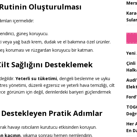
Mers
r Rutinin Oluşturulması
Kara
Sula
ımları içermelidir:
lendirici, güneş koruyucu.
ci veya yağ bazlı krem, dudak ve el bakımına özel ürünler.
üneş koruması ve rüzgardan koruyucu bir katman.
Yeni
Cilt Sağlığını Desteklemek
Çinli
Halk
değildir.
Yeterli su tüketimi
, dengeli beslenme ve uyku
Audi
stres yönetimi, düzenli egzersiz ve yeterli hava temizliği, cilt
Elekt
ece görünüm için değil, derinlerdeki bariyeri güçlendirmek
Ford
TOGG
nı Destekleyen Pratik Adımlar
Doğr
Her 
rak havayı ısıtıcıların kurutucu etkisinden koruyun.
En D
an kaçının
, yıkama sonrası hemen nemlendirin.