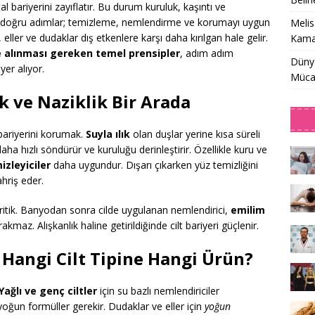
l bariyerini zayıflatır. Bu durum kuruluk, kaşıntı ve
için doğru adımlar; temizleme, nemlendirme ve korumayı uygun
Meli
eller ve dudaklar dış etkenlere karşı daha kırılgan hale gelir.
Kamaş
e alınması gereken temel prensipler
, adım adım
Dünya
yer alıyor.
Müca
ik ve Naziklik Bir Arada
 bariyerini korumak.
Suyla ılık
olan duşlar yerine kısa süreli
daha hızlı söndürür ve kuruluğu derinleştirir. Özellikle kuru ve
izleyiciler
daha uygundur. Dışarı çıkarken yüz temizliğini
ahriş eder.
itik. Banyodan sonra cilde uygulanan nemlendirici,
emilim
rakmaz. Alışkanlık haline getirildiğinde cilt bariyeri güçlenir.
 Hangi Cilt Tipine Hangi Ürün?
Yağlı ve genç ciltler
için su bazlı nemlendiriciler
yoğun formüller gerekir. Dudaklar ve eller için
yoğun