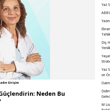
Yaz S
ABB’d
Yazın
Ekran
Tehli
Diş H
Yenili
Yaşam
Strate
Yaz S
ve Ö
Kadın Girişim
Daima
Didim
n Güçlendirin: Neden Bu
Gelec
?
M Lis
Belir