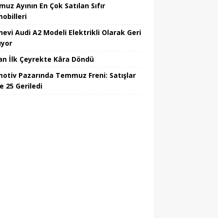
uz Ayının En Çok Satılan Sıfır
obilleri
nevi Audi A2 Modeli Elektrikli Olarak Geri
yor
an İlk Çeyrekte Kâra Döndü
otiv Pazarında Temmuz Freni: Satışlar
e 25 Geriledi