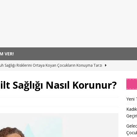
M VER!
uh Sağlığı Risklerini Ortaya Koyan Çocukların Konuşma Tarzı
lt Sağlığı Nasıl Korunur?
rek Taşı Riskini Sessizce Artırıyor
SAĞLIK
k Sağlığı Farkındalığı
SAĞLIK
Yeni 
er Alse7ida Umut Oluyor!
SAĞLIK
Kadık
Geçir
cuklar ve Gençler Yazıyı Sanatla Geçiriyor
SANAT
Gelec
Çocu