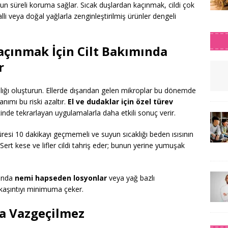
zun süreli koruma sağlar. Sıcak duşlardan kaçınmak, cildi çok
alli veya doğal yağlarla zenginleştirilmiş ürünler dengeli
açınmak İçin Cilt Bakımında
r
lığı oluşturun. Ellerde dışarıdan gelen mikroplar bu dönemde
lanımı bu riski azaltır.
El ve dudaklar için özel türev
çinde tekrarlayan uygulamalarla daha etkili sonuç verir.
üresi 10 dakikayı geçmemeli ve suyun sıcaklığı beden ısısının
Sert kese ve lifler cildi tahriş eder; bunun yerine yumuşak
sında
nemi hapseden losyonlar
veya yağ bazlı
e kaşıntıyı minimuma çeker.
da Vazgeçilmez