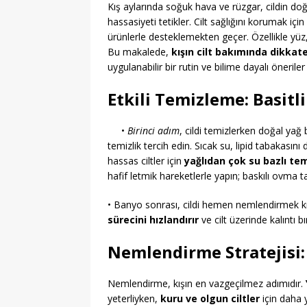
Kış aylarında soğuk hava ve rüzgar, cildin doğa
hassasiyeti tetikler. Cilt sağlığını korumak 
ürünlerle desteklemekten geçer. Özellikle yüz, 
Bu makalede,
kışın cilt bakımında dikkat
uygulanabilir bir rutin ve bilime dayalı öneriler 
Etkili Temizleme: Basitl
•
Birinci adım
, cildi temizlerken doğal yağ
temizlik tercih edin. Sıcak su, lipid tabakasını 
hassas ciltler için
yağlıdan çok su bazlı tem
hafif letmik hareketlerle yapın; baskılı ovma t
• Banyo sonrası, cildi hemen nemlendirmek kr
sürecini hızlandırır
ve cilt üzerinde kalıntı bı
Nemlendirme Stratejisi:
Nemlendirme, kışın en vazgeçilmez adımıdır.
yeterliyken,
kuru ve olgun ciltler
için daha 