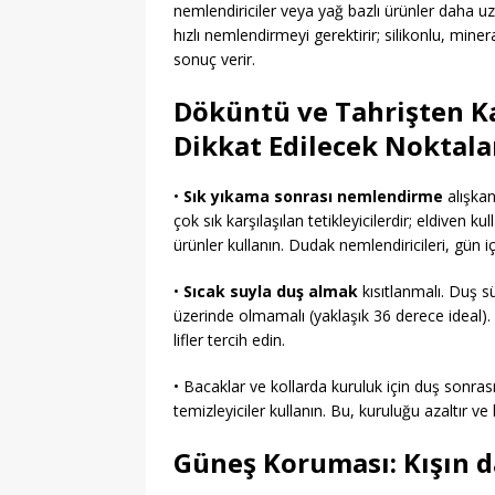
nemlendiriciler veya yağ bazlı ürünler daha u
hızlı nemlendirmeyi gerektirir; silikonlu, miner
sonuç verir.
Döküntü ve Tahrişten K
Dikkat Edilecek Noktala
•
Sık yıkama sonrası nemlendirme
alışkan
çok sık karşılaşılan tetikleyicilerdir; eldiven kul
ürünler kullanın. Dudak nemlendiricileri, gün i
•
Sıcak suyla duş almak
kısıtlanmalı. Duş s
üzerinde olmamalı (yaklaşık 36 derece ideal). 
lifler tercih edin.
• Bacaklar ve kollarda kuruluk için duş sonra
temizleyiciler kullanın. Bu, kuruluğu azaltır v
Güneş Koruması: Kışın 