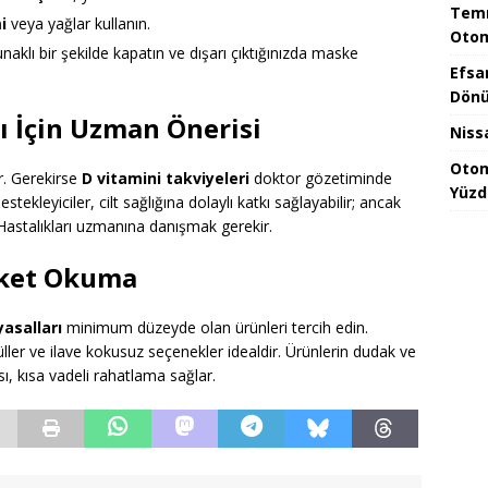
Temm
i
veya yağlar kullanın.
Otom
naklı bir şekilde kapatın ve dışarı çıktığınızda maske
Efsa
Dönü
ı İçin Uzman Önerisi
Niss
Otom
ir. Gerekirse
D vitamini takviyeleri
doktor gözetiminde
Yüzd
estekleyiciler, cilt sağlığına dolaylı katkı sağlayabilir; ancak
 Hastalıkları uzmanına danışmak gerekir.
iket Okuma
yasalları
minimum düzeyde olan ürünleri tercih edin.
müller ve ilave kokusuz seçenekler idealdir. Ürünlerin dudak ve
ı, kısa vadeli rahatlama sağlar.