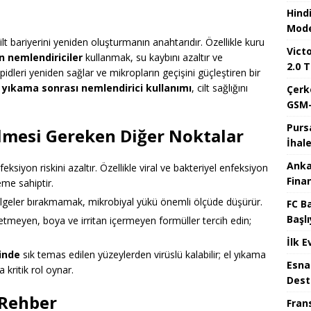
Hind
Mode
cilt bariyerini yeniden oluşturmanın anahtarıdır. Özellikle kuru
Victo
en nemlendiriciler
kullanmak, su kaybını azaltır ve
2.0 T
lipidleri yeniden sağlar ve mikropların geçişini güçleştiren bir
l yıkama sonrası nemlendirici kullanımı
, cilt sağlığını
Çerk
GSM-
Purs
ilmesi Gereken Diğer Noktalar
İhal
Anka
feksiyon riskini azaltır. Özellikle viral ve bakteriyel enfeksiyon
Fina
me sahiptir.
lgeler bırakmamak, mikrobiyal yükü önemli ölçüde düşürür.
FC B
Başlı
iş etmeyen, boya ve irritan içermeyen formüller tercih edin;
İlk E
çinde
sık temas edilen yüzeylerden virüslü kalabilir; el yıkama
Esna
kritik rol oynar.
Dest
 Rehber
Fran