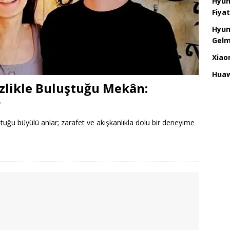
Hyun
Fiyat
Hyun
Gelm
Xiao
Huaw
zlikle Buluştuğu Mekân:
r
tuğu büyülü anlar; zarafet ve akışkanlıkla dolu bir deneyime