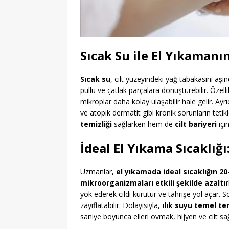
Sıcak Su ile El Yıkamanın
Sıcak su
, cilt yüzeyindeki yağ tabakasını aşı
pullu ve çatlak parçalara dönüştürebilir. Özell
mikroplar daha kolay ulaşabilir hale gelir. Ay
ve atopik dermatit gibi kronik sorunların tetikl
temizliği
sağlarken hem de
cilt bariyeri
içi
İdeal El Yıkama Sıcaklığı:
Uzmanlar,
el yıkamada ideal sıcaklığın 20
mikroorganizmaları etkili şekilde azaltır
yok ederek cildi kurutur ve tahrişe yol açar. S
zayıflatabilir. Dolayısıyla,
ılık suyu temel t
saniye boyunca elleri ovmak, hijyen ve cilt sağ