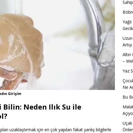
Sahip
Böbre
Yağlı
Geci
Uzun 
Artışı
Altın
– Web
Yaz 
Çocuk
Ne An
adın Girişim
Bu Be
Bilin: Neden Ilık Su ile
Malat
Açıyo
l?
Uçak 
Önle
pları uzaklaştırmak için en çok yapılan fakat yanlış bilgilerle