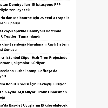
istan Demiryolları 15 İstasyonu PPP
liyle Yenileyecek
ria’dan Melbourne İçin 25 Yeni X’trapolis
reni Siparişi
ezköy-Kapıkule Demiryolu Hattında
R Testleri Tamamlandı
aklar-Esenboğa Havalimanı Raylı Sistem
esi Sonucu
ra-İstanbul Süper Hızlı Tren Projesinde
nsman Çalışmaları Sürüyor
arcelona Futbol Kampı Lefkoşa’da
yor!
vim Konut Kredisi İçin Bekleyiş Sürüyor
fa 6 Ayda 74,8 Milyar Liralık Finansman
eği
sa’da EasyJet Uçuşlarını Etkileyebilecek