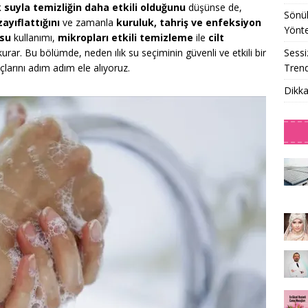
 suyla temizliğin daha etkili olduğunu
düşünse de,
Sönük
zayıflattığını
ve zamanla
kuruluk, tahriş ve enfeksiyon
Yönt
 su
kullanımı,
mikropları etkili temizleme
ile
cilt
Sessi
 kurar. Bu bölümde, neden
ılık su seçiminin güvenli ve etkili bir
Trend
çlarını adım adım ele alıyoruz.
Dikka