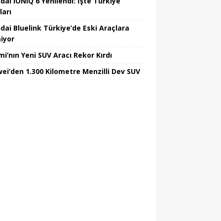
dai IONIQ 6 Yenilendi: İşte Türkiye
ları
dai Bluelink Türkiye’de Eski Araçlara
iyor
mi’nın Yeni SUV Aracı Rekor Kırdı
ei’den 1.300 Kilometre Menzilli Dev SUV