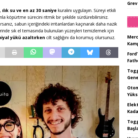
Grev
a,
ılık su ve en az 30 saniye
kuralını uygulayın. Süreyi etkili
la köpürtme sürecini ritmik bir şekilde sürdürebilirsiniz.
orsanız, sabun içeriğindeki irritanlardan kaçınarak daha nazik
rinde sık el temasında bulunulan yüzeyleri temizlemek için
Merc
iyal yükü azaltırken
cilt sağlığını da korumuş olursunuz.
Kamp
Ford’
Fat
Togg
Gene
Otom
Yüks
Elek
Kada
Togg 
Başl