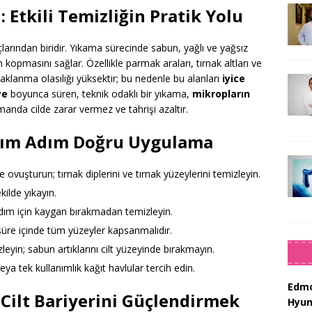
Etkili Temizliğin Pratik Yolu
raçlarından biridir. Yıkama sürecinde sabun, yağlı ve yağsız
kopmasını sağlar. Özellikle parmak araları, tırnak altları ve
aklanma olasılığı yüksektir; bu nedenle bu alanları
iyice
ye
boyunca süren, teknik odaklı bir yıkama,
mikropların
manda cilde zarar vermez ve tahrişi azaltır.
Adım Adım Doğru Uygulama
 ovuşturun; tırnak diplerini ve tırnak yüzeylerini temizleyin.
kilde yıkayın.
adım için kaygan bırakmadan temizleyin.
üre içinde tüm yüzeyler kapsanmalıdır.
leyin; sabun artıklarını cilt yüzeyinde bırakmayın.
veya tek kullanımlık kağıt havlular tercih edin.
Edmo
 Cilt Bariyerini Güçlendirmek
Hyun