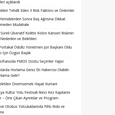
leri açıklandı
kleri Tehdit Eden 3 Risk Faktörü ve Önlemler
 Yemeklerden Sonra Baş Ağrısına Dikkat:
kmeden Müdahale
Süreli Ülseratif Kolitte Kolon Kanseri Riskinin
 Nedenleri ve Belirtileri
 Portakal Ödüllü Yönetmen Jüri Başkanı Oldu
 İçin Özgün Başlık
Sofranızda PMOS Dostu Seçimler Yapın
larda Horlama Geniz Eti Habercisi Olabilir:
lama Gelir?
lirtileri Önemsemek Hayat Kurtarır
ya Kültür Yolu Festivali İkinci Kez Kapılarını
r – Öne Çıkan Ayrıntılar ve Program
ve Otobüs Yolculuklarında Pıhtı Riski ve
me