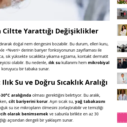
 Ciltte Yarattığı Değişiklikler
ndırarak doğal nem dengesini bozabilir. Bu durum, elleri kuru,
ikle <%veri> derinin bariyer fonksiyonunun zayıflaması ile
rıca, sık yüksekte sıcaklıkta yıkama egzama, kontakt dermatit
eyicisi olabilir. Bu nedenle,
ılık su
kullanımı hem
mikrobiyal
n koruyucu bir tabaka sunar.
 Ilık Su ve Doğru Sıcaklık Aralığı
-30°C aralığında
olması gerektiğini belirtiyor. Bu aralık,
ken,
cilt bariyerini korur
. Aşırı sıcak su,
yağ tabakasını
oğuk su ise mikropların ölmesini zorlaştırabilir ve temizliği
ercih olarak benimsemek
ve sabunla birlikte en az 30
lığı açısından dengeli bir yaklaşım sunar.