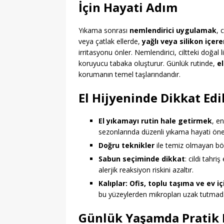
İçin Hayati Adım
Yıkama sonrası
nemlendirici uygulamak
, 
veya çatlak ellerde,
yağlı veya silikon içer
irritasyonu önler. Nemlendirici, ciltteki doğal 
koruyucu tabaka oluşturur. Günlük rutinde,
e
korumanın temel taşlarındandır.
El Hijyeninde Dikkat Ed
El yıkamayı rutin hale getirmek
, en
sezonlarında düzenli yıkama hayati öne
Doğru teknikler
ile temiz olmayan bö
Sabun seçiminde dikkat
: cildi tahr
alerjik reaksiyon riskini azaltır.
Kalıplar: Ofis, toplu taşıma ve ev i
bu yüzeylerden mikropları uzak tutmada 
Günlük Yaşamda Pratik