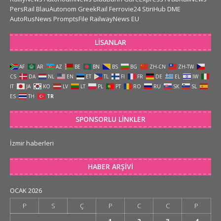
PersRail
BlauAutonom
GreekRail
Ferrovie24
StiriHub
DME
AutoRusNews
PromptsFile
RailwayNews EU
LISANLAR
AF
AR
AZ
BE
BN
BS
BG
ZH-CN
ZH-TW
CS
DA
NL
EN
ET
TL
FI
FR
DE
EL
IW
IT
JA
KO
LV
LT
PL
PT
RO
RU
SK
SL
ES
TH
TR
SPONSORLU LINKLER
İzmir haberleri
HABER ARŞIVI
OCAK 2026
P
S
Ç
P
C
C
P
1
2
3
4