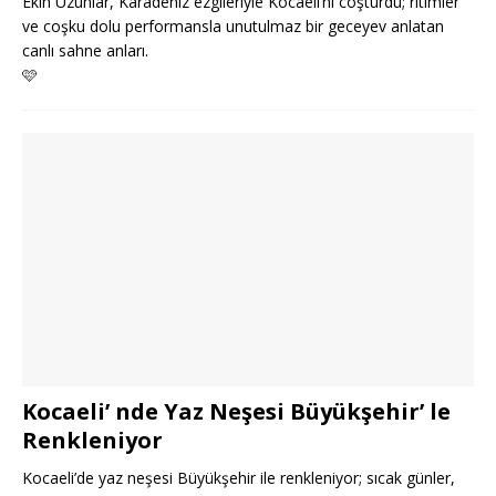
Ekin Uzunlar, Karadeniz ezgileriyle Kocaeli’ni coşturdu; ritimler
ve coşku dolu performansla unutulmaz bir geceyev anlatan
canlı sahne anları.
🩷
Kocaeli’ nde Yaz Neşesi Büyükşehir’ le
Renkleniyor
Kocaeli’de yaz neşesi Büyükşehir ile renkleniyor; sıcak günler,