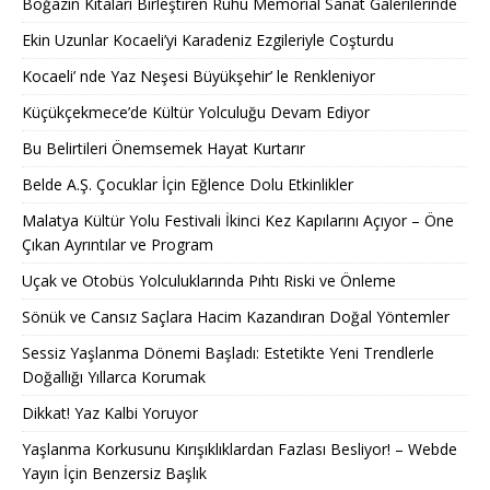
Boğazın Kıtaları Birleştiren Ruhu Memorial Sanat Galerilerinde
Ekin Uzunlar Kocaeli’yi Karadeniz Ezgileriyle Coşturdu
Kocaeli’ nde Yaz Neşesi Büyükşehir’ le Renkleniyor
Küçükçekmece’de Kültür Yolculuğu Devam Ediyor
Bu Belirtileri Önemsemek Hayat Kurtarır
Belde A.Ş. Çocuklar İçin Eğlence Dolu Etkinlikler
Malatya Kültür Yolu Festivali İkinci Kez Kapılarını Açıyor – Öne
Çıkan Ayrıntılar ve Program
Uçak ve Otobüs Yolculuklarında Pıhtı Riski ve Önleme
Sönük ve Cansız Saçlara Hacim Kazandıran Doğal Yöntemler
Sessiz Yaşlanma Dönemi Başladı: Estetikte Yeni Trendlerle
Doğallığı Yıllarca Korumak
Dikkat! Yaz Kalbi Yoruyor
Yaşlanma Korkusunu Kırışıklıklardan Fazlası Besliyor! – Webde
Yayın İçin Benzersiz Başlık