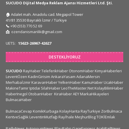
SUCUDO Dijital Medya Reklam Ajansı Hizmetleri Ltd. Şti.
🏠
Adalet mah. Anadolu cad. Megapol Tower
41/81 35530 Bayraklı İzmir / Türkiye
📞
+90 (553) 770 52 69
📩
ozendanismanlik@gmail.com
UETS:
15623-26967-42627
DESTEKLIYORUZ
SUCUDO
RayHaber
TeleferikHaber
OtonomHaber
KimyaHaberleri
LeventÖzen
KadinGirisim
AnkaraYasam
AdanaMersin
Merhabaİzmir
KaravanHaber
YelkenHaber
KamuHaber
UcakHaber
MakineTamir
Iptidai
SilahHaber
LeoTheMaster.Net
KolayBilimHaber
HaberInegol
OtobanHaber
KiraHaber
AEY
MarkaHikayeleri
BulmacaHaber
BulmacaCevap
KomikKurbaga
KolayHarita
RayTurkiye
ZorBulmaca
KentveSağlık
LeventinMutfağı
Rayİhale
MeşhurBlog
TOKİEmlak
RaillyNews
AutonoumNews
BlauBahn
GareExpress
ArabRailNews