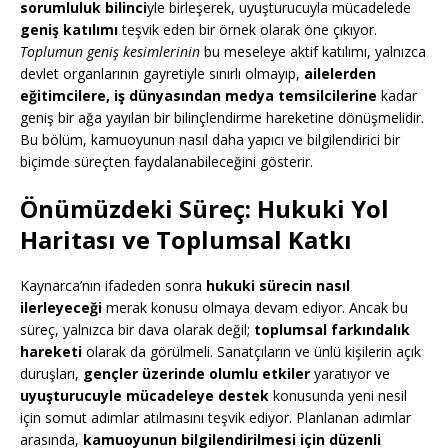
sorumluluk bilinci
yle birleşerek, uyuşturucuyla mücadelede
geniş katılımı
teşvik eden bir örnek olarak öne çıkıyor.
Toplumun geniş kesimlerinin
bu meseleye aktif katılımı, yalnızca
devlet organlarının gayretiyle sınırlı olmayıp,
ailelerden
eğitimcilere, iş dünyasından medya temsilcilerine
kadar
geniş bir ağa yayılan bir bilinçlendirme hareketine dönüşmelidir.
Bu bölüm, kamuoyunun nasıl daha yapıcı ve bilgilendirici bir
biçimde süreçten faydalanabileceğini gösterir.
Önümüzdeki Süreç: Hukuki Yol
Haritası ve Toplumsal Katkı
Kaynarca’nın ifadeden sonra
hukuki sürecin nasıl
ilerleyeceği
merak konusu olmaya devam ediyor. Ancak bu
süreç, yalnızca bir dava olarak değil;
toplumsal farkındalık
hareketi
olarak da görülmeli. Sanatçıların ve ünlü kişilerin açık
duruşları,
gençler üzerinde olumlu etkiler
yaratıyor ve
uyuşturucuyle mücadeleye destek
konusunda yeni nesil
için somut adımlar atılmasını teşvik ediyor. Planlanan adımlar
arasında,
kamuoyunun bilgilendirilmesi için düzenli