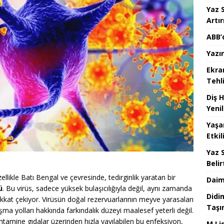
Yaz 
Artır
ABB’
Yazı
Ekra
Tehl
Diş 
Yenil
Yaşa
Etkil
Yaz 
Belir
llikle Batı Bengal ve çevresinde, tedirginlik yaratan bir
Daim
ü
. Bu virüs, sadece yüksek bulaşıcılığıyla değil, aynı zamanda
Didi
kat çekiyor. Virüsün doğal rezervuarlarının meyve yarasaları
Taşı
ma yolları hakkında farkındalık düzeyi maalesef yeterli değil.
tamine gıdalar üzerinden hızla yayılabilen bu enfeksiyon,
M Lis