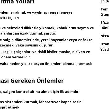
ltma Yolları
En D
Temm
önlemler
almak ve yayılmayı engellemeye
Otom
tratejiler:
Efsa
Dönü
 ve sebzeleri dikkatle yıkamak, kabuklarını soyma ve
ğı alanlardan uzak durmak şarttır.
Niss
le salgın dönemlerinde, yerel hayvanlar veya enfekte
Otom
eçmek, vaka sayısını düşürür.
Yüzd
:
Sağlık çalışanları ve riskli kişiler maske, eldiven ve
e önem vermelidir.
vaka nedeniyle izolasyon önlemleri alınmalı; temaslı
ması Gereken Önlemler
ı, salgını kontrol altına almak için ilk adımdır:
s sistemleri kurmak, laboratuvar kapasitesini
espit etmek.