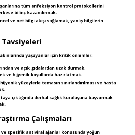
ışanlarına tüm enfeksiyon kontrol protokollerini
rkese bilinç kazandırmak.
cel ve net bilgi akışı sağlamak, yanlış bilgilerin
 Tavsiyeleri
kınlarında yaşayanlar için kritik önlemler:
rından ve açık gıdalardan uzak durmak,
mek ve hijyenik koşullarda hazırlatmak.
 hijyenik yüzeylerle temasın sınırlandırılması ve hasta
ak.
ortaya çıktığında derhal sağlık kuruluşuna başvurmak
ak.
raştırma Çalışmaları
ve
spesifik antiviral ajanlar
konusunda yoğun