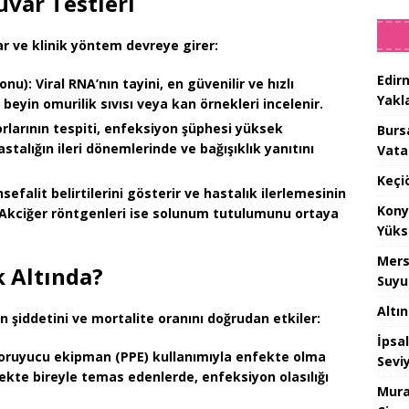
uvar Testleri
r ve klinik yöntem devreye girer:
Edir
onu):
Viral RNA’nın tayini, en güvenilir ve hızlı
Yakla
eyin omurilik sıvısı veya kan örnekleri incelenir.
rlarının tespiti, enfeksiyon şüphesi yüksek
Burs
stalığın ileri dönemlerinde ve bağışıklık yanıtını
Vata
Keçi
efalit belirtilerini gösterir ve hastalık ilerlemesinin
Kony
. Akciğer röntgenleri ise solunum tutulumunu ortaya
Yüks
Mers
 Altında?
Suyu
Altı
n şiddetini ve mortalite oranını doğrudan etkiler:
İpsa
koruyucu ekipman (PPE) kullanımıyla enfekte olma
Sevi
fekte bireyle temas edenlerde, enfeksiyon olasılığı
Mura