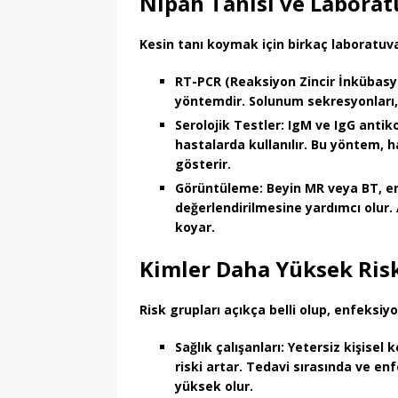
Nipah Tanısı ve Laborat
Kesin tanı koymak için birkaç laboratuva
RT-PCR (Reaksiyon Zincir İnkübasy
yöntemdir. Solunum sekresyonları, b
Serolojik Testler:
IgM ve IgG antiko
hastalarda kullanılır. Bu yöntem, ha
gösterir.
Görüntüleme:
Beyin MR veya BT, ens
değerlendirilmesine yardımcı olur
koyar.
Kimler Daha Yüksek Risk
Risk grupları
açıkça belli olup, enfeksiyo
Sağlık çalışanları:
Yetersiz kişisel 
riski artar. Tedavi sırasında ve en
yüksek olur.