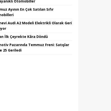
ayanıklı Otomobiller
uz Ayının En Çok Satılan Sıfır
obilleri
nevi Audi A2 Modeli Elektrikli Olarak Geri
yor
an İlk Çeyrekte Kâra Döndü
otiv Pazarında Temmuz Freni: Satışlar
e 25 Geriledi