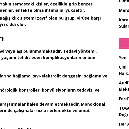
Cimn
Yakın temastaki kişiler, özellikle grip benzeri
Mers
enenler, enfekte olma ihtimalini yükseltir.
Bağışıklık sistemi zayıf olan bu grup, virüse karşı
Kara
i ciddi olur.
Sula
rı
avi
veya
aşı
bulunmamaktadır. Tedavi yöntemi,
Yeni
e yaşamı tehdit eden komplikasyonların önüne
Çinli
Halk
arına bağlama, sıvı-elektrolit dengesini sağlama ve
Audi
Elekt
örolojik kontroller, konvülsiyonların tedavisi ve
Ford
 araştırmalar halen devam etmektedir. Monoklonal
TOGG
zerinde çalışmalar hızla ilerlemekte ve umut
Doğr
Her 