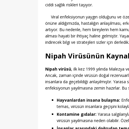
ciddi sağlık riskleri taşıyor.
Viral enfeksiyonun yaygın olduğunu ve özell
önüne aldığımızda, hastalığın anlaşılması, er
artıyor. Bu nedenle, hem bireylerin hem kamu 
alması hayati bir ihtiyaç haline gelmiştir. Ya
indirecek bilgi ve stratejileri sizler için derledik
Nipah Virüsünün Kaynak
Nipah virüsü
, ilk kez 1999 yılında Malezya v
Ancak, zaman içinde virüsün doğal rezervuarl
insanlara da geçebildiği anlaşılmıştır. Yarasa sal
enfeksiyonun yayılmasına zemin hazırlar. Bu 
Hayvanlardan insana bulaşma:
Enfe
temas, virüsün insanlara geçişini kolayla
Kontamine gıdalar:
Yarasa salgılarıyl
virüsün yayılmasına neden olabilir. Özelli
İnsanlar arasındaki doğrudan tem