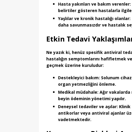
Hasta yakınları ve bakım verenler:
belirtiler gösteren hastalarla ilgil
Yaşlılar ve kronik hastalığı olanlar:
daha savunmasızdır ve hastalık seyr
Etkin Tedavi Yaklaşımla
Ne yazık ki, henüz
spesifik antiviral ted
hastalığın semptomlarını hafifletmek v
geçmek üzerine kuruludur:
Destekleyici bakım:
Solunum cihazl
organ yetmezliğini önleme.
Medikal müdahale:
Ağır vakalarda n
beyin ödeminin yönetimi yapılır.
Deneysel tedaviler ve aşılar:
Klinik
antikorlar veya antiviral ajanlar ü
vadetmektedir.