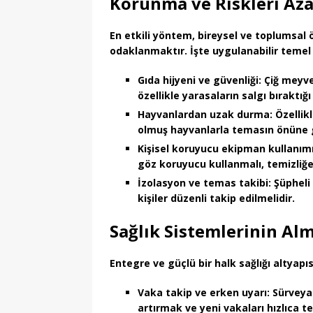
Korunma ve Riskleri Aza
En etkili yöntem,
bireysel ve toplumsal 
odaklanmaktır. İşte uygulanabilir temel s
Gıda hijyeni ve güvenliği:
Çiğ meyve
özellikle yarasaların salgı bıraktı
Hayvanlardan uzak durma:
Özellik
olmuş hayvanlarla temasın önüne g
Kişisel koruyucu ekipman kullanımı
göz koruyucu kullanmalı, temizliğ
İzolasyon ve temas takibi:
Şüpheli 
kişiler düzenli takip edilmelidir.
Sağlık Sistemlerinin Al
Entegre ve güçlü bir halk sağlığı altyapıs
Vaka takip ve erken uyarı:
Sürveyan
artırmak ve yeni vakaları hızlıca t