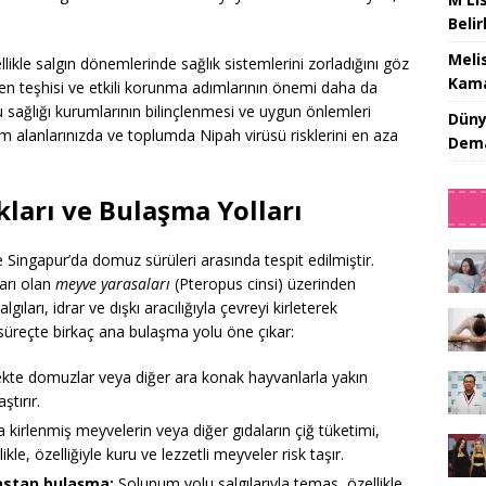
Beli
Meli
ikle salgın dönemlerinde sağlık sistemlerini zorladığını göz
Kama
ken teşhisi ve etkili korunma adımlarının önemi daha da
sağlığı kurumlarının bilinçlenmesi ve uygun önlemleri
Düny
şam alanlarınızda ve toplumda Nipah virüsü risklerini en aza
Dema
.
ları ve Bulaşma Yolları
e Singapur’da domuz sürüleri arasında tespit edilmiştir.
arı olan
meyve yarasaları
(Pteropus cinsi) üzerinden
gıları, idrar ve dışkı aracılığıyla çevreyi kirleterek
süreçte birkaç ana bulaşma yolu öne çıkar:
kte domuzlar veya diğer ara konak hayvanlarla yakın
ştırır.
a kirlenmiş meyvelerin veya diğer gıdaların çiğ tüketimi,
kle, özelliğiyle kuru ve lezzetli meyveler risk taşır.
astan bulaşma:
Solunum yolu salgılarıyla temas, özellikle