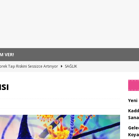
M VER!
rek Taşı Riskini Sessizce Artırıyor
SAĞLIK
k Sağlığı Farkındalığı
SAĞLIK
sı
er Alse7ida Umut Oluyor!
SAĞLIK
cuklar ve Gençler Yazıyı Sanatla Geçiriyor
SANAT
Yeni
uh Sağlığı Risklerini Ortaya Koyan Çocukların Konuşma Tarzı
Kadı
Sana
Gele
Koya