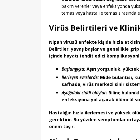
bakım verenler veya enfeksiyonda yüksek 
temas veya hasta ile temas sırasında en
Virüs Belirtileri ve Klini
Nipah virüsü enfekte kişide hızla etkisin
Belirtiler, yavaş başlar ve genellikle g
içinde hayatı tehdit edici komplikasyonlar
Başlangıçta:
Aşırı yorgunluk, yüksek a
İlerleyen evrelerde:
Mide bulantısı, ku
safhada, virüs merkezi sinir sistemi
Aşağıdaki ciddi olaylar:
Bilinç bulanık
enfeksiyona yol açarak ölümcül son
Hastalığın hızla ilerlemesi ve yüksek öl
gerektirir. Bu yüzden semptomlar ortay
önem taşır.