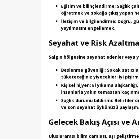
Eğitim ve bilinçlendirme:
Sağlık çal
öğretmek ve sokağa çıkış yapan he
İletişim ve bilgilendirme:
Doğru, gün
yayılmasını engellemek.
Seyahat ve Risk Azaltma
Salgın bölgesine seyahat edenler veya ya
Beslenme güvenliği:
Sokak satıcıla
tüketeceğiniz yiyecekleri iyi pişir
Kişisel hijyen:
El yıkama alışkanlığı,
insanlarla yakın temastan kaçınm
Sağlık durumu bildirimi:
Belirtiler 
ve son seyahat öykünüzü paylaşm
Gelecek Bakış Açısı ve A
Uluslararası bilim camiası,
aşı geliştirme