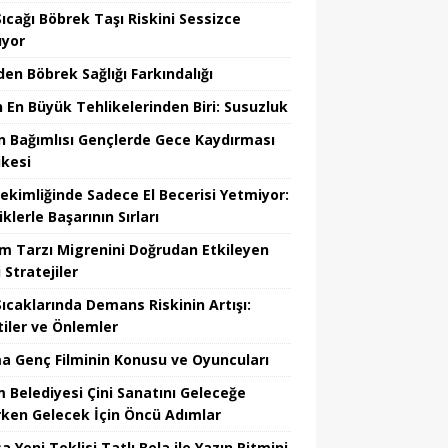
Sıcağı Böbrek Taşı Riskini Sessizce
ıyor
den Böbrek Sağlığı Farkındalığı
n En Büyük Tehlikelerinden Biri: Susuzluk
n Bağımlısı Gençlerde Gece Kaydırması
ikesi
Hekimliğinde Sadece El Becerisi Yetmiyor:
iklerle Başarının Sırları
m Tarzı Migrenini Doğrudan Etkileyen
i Stratejiler
Sıcaklarında Demans Riskinin Artışı:
tiler ve Önlemler
a Genç Filminin Konusu ve Oyuncuları
m Belediyesi Çini Sanatını Geleceğe
rken Gelecek İçin Öncü Adımlar
a Yeni Teklisi Tatlı Bela ile Yazın Ritmini