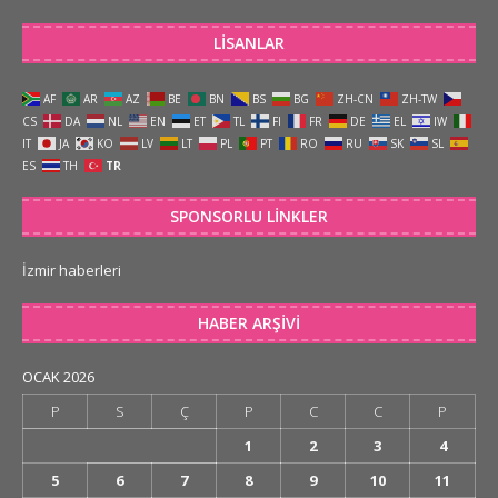
LISANLAR
AF
AR
AZ
BE
BN
BS
BG
ZH-CN
ZH-TW
CS
DA
NL
EN
ET
TL
FI
FR
DE
EL
IW
IT
JA
KO
LV
LT
PL
PT
RO
RU
SK
SL
ES
TH
TR
SPONSORLU LINKLER
İzmir haberleri
HABER ARŞIVI
OCAK 2026
P
S
Ç
P
C
C
P
1
2
3
4
5
6
7
8
9
10
11