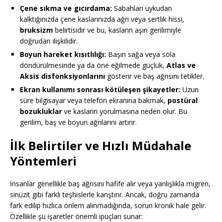
Çene sıkma ve gıcırdama:
Sabahları uykudan
kalktığınızda çene kaslarınızda ağrı veya sertlik hissi,
bruksizm
belirtisidir ve bu, kasların aşırı gerilimiyle
doğrudan ilişkilidir.
Boyun hareket kısıtlılığı:
Başın sağa veya sola
döndürülmesinde ya da öne eğilmede güçlük,
Atlas ve
Aksis disfonksiyonlarını
gösterir ve baş ağrısını tetikler.
Ekran kullanımı sonrası kötüleşen şikayetler:
Uzun
süre bilgisayar veya telefon ekranına bakmak,
postüral
bozukluklar
ve kasların yorulmasına neden olur. Bu
gerilim, baş ve boyun ağrılarını artırır.
İlk Belirtiler ve Hızlı Müdahale
Yöntemleri
İnsanlar genellikle baş ağrısını hafife alır veya yanlışlıkla migren,
sinüzit gibi farklı teşhislerle karıştırır. Ancak, doğru zamanda
fark edilip hızlıca önlem alınmadığında, sorun kronik hale gelir.
Özellikle şu işaretler önemli ipuçları sunar: