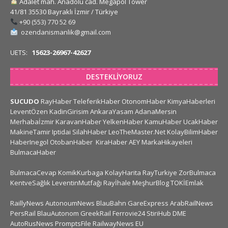
Adalet mah. Anadolu cad. Megapol Tower
41/81 35530 Bayraklı İzmir / Türkiye
+90 (553) 770 52 69
ozendanismanlik@gmail.com
UETS:
15623-26967-42627
DESTEKLIYORUZ
SUCUDO
RayHaber
TeleferikHaber
OtonomHaber
KimyaHaberleri
LeventÖzen
KadinGirisim
AnkaraYasam
AdanaMersin
Merhabaİzmir
KaravanHaber
YelkenHaber
KamuHaber
UcakHaber
MakineTamir
Iptidai
SilahHaber
LeoTheMaster.Net
KolayBilimHaber
HaberInegol
OtobanHaber
KiraHaber
AEY
MarkaHikayeleri
BulmacaHaber
BulmacaCevap
KomikKurbaga
KolayHarita
RayTurkiye
ZorBulmaca
KentveSağlık
LeventinMutfağı
Rayİhale
MeşhurBlog
TOKİEmlak
RaillyNews
AutonoumNews
BlauBahn
GareExpress
ArabRailNews
PersRail
BlauAutonom
GreekRail
Ferrovie24
StiriHub
DME
AutoRusNews
PromptsFile
RailwayNews EU