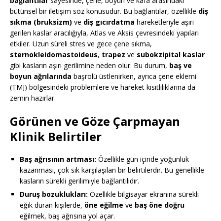
bağlantılar
sayesinde, çene, boyun ve kafa arasındaki
bütünsel bir iletişim söz konusudur. Bu bağlantılar, özellikle
diş
sıkma (bruksizm)
ve
diş gıcırdatma
hareketleriyle aşırı
gerilen kaslar aracılığıyla, Atlas ve Aksis çevresindeki yapıları
etkiler. Uzun süreli stres ve gece çene sıkma,
sternokleidomastoideus
,
trapez
ve
subokzipital kaslar
gibi kasların aşırı gerilimine neden olur. Bu durum,
baş ve
boyun ağrılarında
başrolü üstlenirken, ayrıca çene eklemi
(TMJ) bölgesindeki problemlere ve hareket kısıtlılıklarına da
zemin hazırlar.
Görünen ve Göze Çarpmayan
Klinik Belirtiler
Baş ağrısının artması:
Özellikle gün içinde yoğunluk
kazanması, çok sık karşılaşılan bir belirtilerdir. Bu genellikle
kasların sürekli gerilimiyle bağlantılıdır.
Duruş bozuklukları:
Özellikle bilgisayar ekranına sürekli
eğik duran kişilerde,
öne eğilme
ve
baş öne doğru
eğilmek, baş ağrısına yol açar.