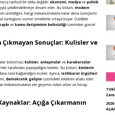
ca tarihsel bir iddia değildir;
ekonomi
,
medya
ve
politik
ğıyla şekillendirilmeye devam eder. Bu bölüm,
modern
en üretildiğini, hangi mekanizmalarla karar alma süreçlerini
ıl vurduğunu somut örneklerle ortaya koyar. Özellikle
kaybı
ve
kamu iletişiminin belirsizliği
üzerinden güncel
a Çıkmayan Sonuçlar: Kulisler ve
malar bulunmaz;
kulisler
,
anlaşmalar
ve
karaborsalar
mler tarafından paylaşıldığını belirler. Bu bölüm,
kimlerin
llara nasıl bağlandığını inceler. Ayrıca,
istihbarat örgütleri
rin,
demokratik gelişim
üzerindeki etkilerini analiz eder.
rar mekanizmalarını ele geçirme riskini artırır ve hesap
TOKİ
Zam
Kaynaklar: Açığa Çıkarmanın
2026
Açık