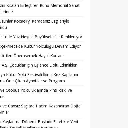
ın Kıtaları Birleştiren Ruhu Memorial Sanat
ilerinde
Uzunlar Kocaeli’yi Karadeniz Ezgileriyle
urdu
li’ nde Yaz Neşesi Büyükşehir’ le Renkleniyor
kçekmece’de Kültür Yolculuğu Devam Ediyor
lirtileri Önemsemek Hayat Kurtarır
 A.Ş. Çocuklar İçin Eğlence Dolu Etkinlikler
ya Kültür Yolu Festivali İkinci Kez Kapılarını
r – Öne Çıkan Ayrıntılar ve Program
ve Otobüs Yolculuklarında Pıhtı Riski ve
me
 ve Cansız Saçlara Hacim Kazandıran Doğal
emler
z Yaşlanma Dönemi Başladı: Estetikte Yeni
lerle Doğallığı Yıllarca Korumak