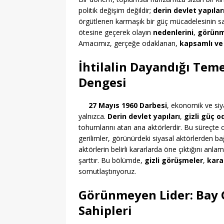
politik değişim değildir;
derin devlet yapılar
örgütlenen karmaşık bir güç mücadelesinin s
ötesine geçerek olayın
nedenlerini
,
görünm
Amacımız, gerçeğe odaklanan,
kapsamlı ve 
İhtilalin Dayandığı Tem
Dengesi
27 Mayıs 1960 Darbesi
, ekonomik ve siya
yalnızca.
Derin devlet yapıları
,
gizli güç o
tohumlarını atan ana aktörlerdir. Bu süreçte or
gerilimler, görünürdeki siyasal aktörlerden ba
aktörlerin belirli kararlarda öne çıktığını an
şarttır. Bu bölümde,
gizli görüşmeler
,
karab
somutlaştırıyoruz.
Görünmeyen Lider: Bay 
Sahipleri