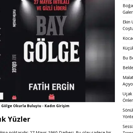
Boğaz
Galer
Ekin 
Coşt
Kocae
Küçü
Bu Be
Belde
Malat
Açıyo
Uçak 
Önle
y Gölge Okurla Buluştu - Kadın Girişim
Sönük
Yönt
ık Yüzler
Sessi
ılma noktasıdır: 27 Mayıs 1960 Darbesi. Bu olay sadece bir
Trend