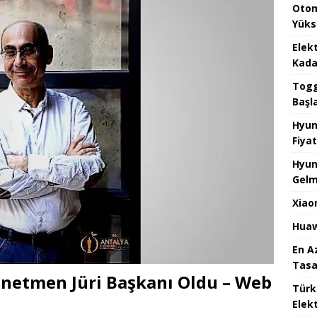
Otom
Yüks
Elek
Kada
Togg 
Başl
Hyun
Fiyat
Hyun
Gelm
Xiao
Huaw
En A
Tasa
önetmen Jüri Başkanı Oldu – Web
Türk
Elekt