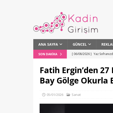
ANA SAYFA
GÜNCEL
REKLA
[ 06/08/2026 ]
Yaz Sofranız
SON DAKIKA
[ 06/08/2026 ]
Çocuklarda Ho
Fatih Ergin’den 27 
[ 06/08/2026 ]
Boğazın Kıtal
Bay Gölge Okurla 
[ 06/08/2026 ]
Ekin Uzunlar 
[ 06/08/2026 ]
Altın Portaka
05/01/2026
Sanat
SANAT