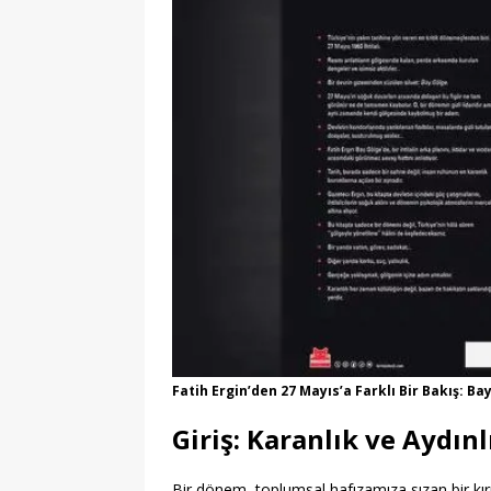
Fatih Ergin’den 27 Mayıs’a Farklı Bir Bakış: Ba
Giriş: Karanlık ve Aydınl
Bir dönem, toplumsal hafızamıza sızan bir kır