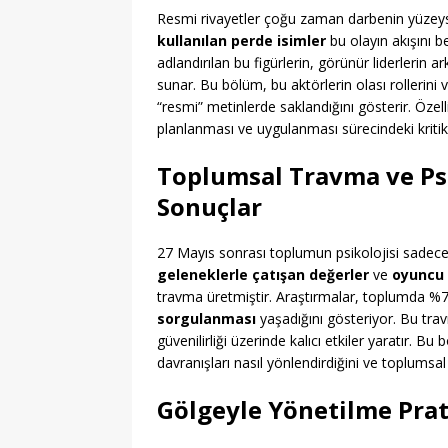
Resmi rivayetler çoğu zaman darbenin yüzeys
kullanılan perde isimler
bu olayın akışını be
adlandırılan bu figürlerin, görünür liderlerin 
sunar. Bu bölüm, bu aktörlerin olası rollerini 
“resmi” metinlerde saklandığını gösterir. Özell
planlanması ve uygulanması sürecindeki kritik n
Toplumsal Travma ve Psik
Sonuçlar
27 Mayıs sonrası toplumun psikolojisi sadece si
geleneklerle çatışan değerler
ve
oyuncu 
travma üretmiştir. Araştırmalar, toplumda %7
sorgulanması
yaşadığını gösteriyor. Bu trav
güvenilirliği üzerinde kalıcı etkiler yaratır. B
davranışları nasıl yönlendirdiğini ve toplumsal 
Gölgeyle Yönetilme Prat