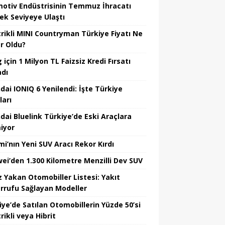
otiv Endüstrisinin Temmuz İhracatı
ek Seviyeye Ulaştı
trikli MINI Countryman Türkiye Fiyatı Ne
r Oldu?
için 1 Milyon TL Faizsiz Kredi Fırsatı
adı
dai IONIQ 6 Yenilendi: İşte Türkiye
ları
dai Bluelink Türkiye’de Eski Araçlara
iyor
mi’nın Yeni SUV Aracı Rekor Kırdı
ei’den 1.300 Kilometre Menzilli Dev SUV
z Yakan Otomobiller Listesi: Yakıt
rrufu Sağlayan Modeller
iye’de Satılan Otomobillerin Yüzde 50’si
rikli veya Hibrit