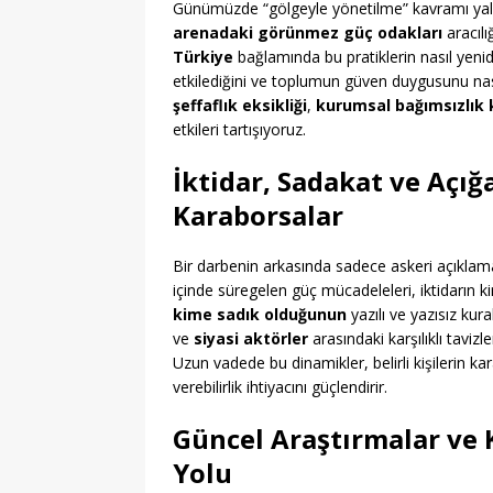
Günümüzde “gölgeyle yönetilme” kavramı yalnız
arenadaki görünmez güç odakları
aracılı
Türkiye
bağlamında bu pratiklerin nasıl yenid
etkilediğini ve toplumun güven duygusunu nas
şeffaflık eksikliği
,
kurumsal bağımsızlık 
etkileri tartışıyoruz.
İktidar, Sadakat ve Açığ
Karaborsalar
Bir darbenin arkasında sadece askeri açıkla
içinde süregelen güç mücadeleleri, iktidarın ki
kime sadık olduğunun
yazılı ve yazısız kura
ve
siyasi aktörler
arasındaki karşılıklı tavizle
Uzun vadede bu dinamikler, belirli kişilerin ka
verebilirlik ihtiyacını güçlendirir.
Güncel Araştırmalar ve 
Yolu