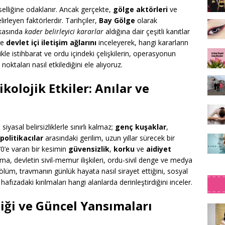
elliğine odaklanır. Ancak gerçekte,
gölge aktörleri
ve
lirleyen faktörlerdir. Tarihçiler,
Bay Gölge
olarak
arkasında
kader belirleyici kararlar
aldığına dair çeşitli kanıtlar
ve
devlet içi iletişim ağlarını
inceleyerek, hangi kararların
ikle istihbarat ve ordu içindeki çelişkilerin, operasyonun
oktaları nasıl etkilediğini ele alıyoruz.
olojik Etkiler: Anılar ve
yasal belirsizliklerle sınırlı kalmaz;
genç kuşaklar
,
politikacılar
arasındaki gerilim, uzun yıllar sürecek bir
0’e varan bir kesimin
güvensizlik
,
korku
ve
aidiyet
ma, devletin sivil-memur ilişkileri, ordu-sivil denge ve medya
u bölüm, travmanın günlük hayata nasıl sirayet ettiğini, sosyal
hafızadaki kırılmaları hangi alanlarda derinleştirdiğini inceler.
iği ve Güncel Yansımaları