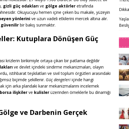
ı
,
gizli güç odakları
ve
gölge aktörler
etrafında
Dikka
ahnesidir. Okuyucuyu hemen içine çeken bu makale, yüzeyin
eyen yönlerini
ve uzun vadeli etkilerini mercek altına alır.
Yaşla
güvenilir
bir bakış sunmaktır.
Besli
eller: Kutuplara Dönüşen Güç
si krizlerin birikimiyle ortaya çıkan bir patlama değildir
dakları
ve devlet içindeki sindirme mekanizmaları, olayın
du, istihbarat teşkilatları ve sivil toplum örgütleri arasındaki
ğımsız biçimde şekillenir.
Güç dengeleri
içinde hangi
lamak için arka plandaki karar mekanizmalarını incelemek
orsa ilişkiler
ve
kulisler
üzerinden örneklerle bu dinamiği
Gölge ve Darbenin Gerçek