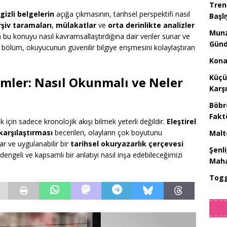
Tren
gizli belgelerin
açığa çıkmasının, tarihsel perspektifi nasıl
Başlı
rşiv taramaları
,
mülakatlar
ve
orta derinlikte analizler
Munz
ın bu konuyu nasıl kavramsallaştırdığına dair veriler sunar ve
Günd
 bölüm, okuyucunun güvenilir bilgiye erişmesini kolaylaştıran
Konak
Küçü
mler: Nasıl Okunmalı ve Neler
Karş
Böbr
Fakt
 için sadece kronolojik akışı bilmek yeterli değildir.
Eleştirel
arşılaştırması
becerileri, olayların çok boyutunu
Malt
r ve uygulanabilir bir
tarihsel okuryazarlık çerçevesi
Şenl
 dengeli ve kapsamlı bir anlatıyı nasıl inşa edebileceğimizi
Maha
Togg