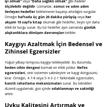
iyi olmak”
veya
“Daha sağlıklı olmak”
gibi ifadeler
ölçülebilir değildir
. Uzmanlar,
somut ve adım adım
ilerleyen hedefler
belirlemenin başarıyı artırdığını vurgular.
Örneğin
haftada üç gün 20 dakika yürüyüş
veya
her
akşam 10 sayfa kitap
okumak gibi hedefler, beyin için daha
etkili bir kurgu sunar. Bu tür hedefler aynı zamanda
günlük
alışkanlıklara dönüşen davranışları
tetikler.
Kaygıyı Azaltmak İçin Bedensel ve
Zihinsel Egzersizler
Yoğun yılbaşı temposu kaygıyı tetikleyebilir. Bu durumda,
beden-zihin dengesi
kurmak en etkili yoldur.
Nefes
egzersizleri
, sinir sistemini sakinleştirir ve kaygı döngüsünü
kırar. Örneğin, 4-7-8 veya 5-4-3-2-1 farkındalık egzersizleri,
kanıtlı rahatlama mekanizmaları
sunar. Bu teknikleri
düzenli uygulamak, gün içinde
odaklanmayı ve sakinliği
artırır.
Uyku Kalitesini Artırmak ve