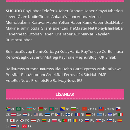
SUCUDO
RayHaber
TeleferikHaber
OtonomHaber
KimyaHaberleri
LeventÖzen
KadinGirisim
AnkaraYasam
AdanaMersin
Merhabaİzmir
KaravanHaber
YelkenHaber
KamuHaber
UcakHaber
MakineTamir
Iptidai
SilahHaber
LeoTheMaster.Net
KolayBilimHaber
HaberInegol
OtobanHaber
KiraHaber
AEY
MarkaHikayeleri
BulmacaHaber
BulmacaCevap
KomikKurbaga
KolayHarita
RayTurkiye
ZorBulmaca
KentveSağlık
LeventinMutfağı
Rayİhale
MeşhurBlog
TOKİEmlak
RaillyNews
AutonoumNews
BlauBahn
GareExpress
ArabRailNews
PersRail
BlauAutonom
GreekRail
Ferrovie24
StiriHub
DME
AutoRusNews
PromptsFile
RailwayNews EU
LISANLAR
AF
AR
AZ
BE
BN
BS
BG
ZH-CN
ZH-TW
CS
DA
NL
EN
ET
TL
FI
FR
DE
EL
IW
IT
JA
KO
LV
LT
PL
PT
RO
RU
SK
SL
ES
TH
TR