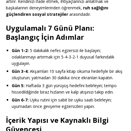
artırır. Kendinizi ifade etmek, ihtiyaçlarınızı anlatmak ve
başkalarının deneyimlerinden öğrenmek,
ruh sağlığını
güçlendiren sosyal stratejiler
arasındadır.
Uygulamalı 7 Günü Planı:
Başlangıç İçin Adımlar
Gün 1-2:
5 dakikalık nefes egzersizi ile başlayın;
odaklanmayı artırmak için 5-4-3-2-1 duyusal farkındalık
uygulayın.
Gün 3-4:
Akşamları 10 sayfa kitap okuma hedefiyle bir akış
oluşturun; yatmadan 30 dakika önce ekranları kapatın.
Gün 5:
Haftada 3 gün yürüyüş hedefini belirleyin; tempo
hissedildiğinde biraz hızlanın ve kalp atışınızı takip edin.
Gün 6-7:
Uyku rutini için sabit bir uyku saati belirleyin;
uyumadan önce gevşeme egzersizleri yapın.
İçerik Yapısı ve Kaynaklı Bilgi
Güvencesi