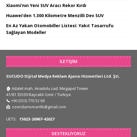
Xiaomi’nın Yeni SUV Aracı Rekor Kırdı
Huawei’den 1.300 Kilometre Menzilli Dev SUV
En Az Yakan Otomobiller Listesi: Yakıt Tasarrufu
Sağlayan Modeller
İLETIŞIM
SUCUDO Dijital Medya Reklam Ajansı Hizmetleri Ltd. Şti.
🏠
Adalet mah. Anadolu cad. Megapol Tower
41/81 35530 Bayraklı İzmir / Türkiye
📞
+90 (553) 770 52 69
📩
ozendanismanlik@gmail.com
UETS:
15623-26967-42627
DESTEKLIYORUZ