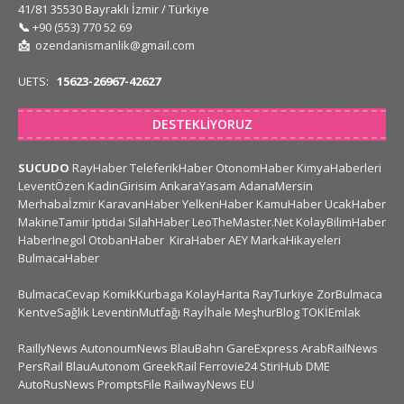
41/81 35530 Bayraklı İzmir / Türkiye
📞
+90 (553) 770 52 69
📩
ozendanismanlik@gmail.com
UETS:
15623-26967-42627
DESTEKLIYORUZ
SUCUDO
RayHaber
TeleferikHaber
OtonomHaber
KimyaHaberleri
LeventÖzen
KadinGirisim
AnkaraYasam
AdanaMersin
Merhabaİzmir
KaravanHaber
YelkenHaber
KamuHaber
UcakHaber
MakineTamir
Iptidai
SilahHaber
LeoTheMaster.Net
KolayBilimHaber
HaberInegol
OtobanHaber
KiraHaber
AEY
MarkaHikayeleri
BulmacaHaber
BulmacaCevap
KomikKurbaga
KolayHarita
RayTurkiye
ZorBulmaca
KentveSağlık
LeventinMutfağı
Rayİhale
MeşhurBlog
TOKİEmlak
RaillyNews
AutonoumNews
BlauBahn
GareExpress
ArabRailNews
PersRail
BlauAutonom
GreekRail
Ferrovie24
StiriHub
DME
AutoRusNews
PromptsFile
RailwayNews EU