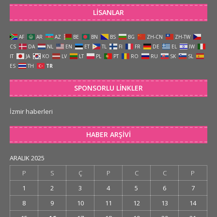
LISANLAR
AF
AR
AZ
BE
BN
BS
BG
ZH-CN
ZH-TW
CS
DA
NL
EN
ET
TL
FI
FR
DE
EL
IW
IT
JA
KO
LV
LT
PL
PT
RO
RU
SK
SL
ES
TH
TR
SPONSORLU LINKLER
İzmir haberleri
HABER ARŞIVI
ARALIK 2025
P
S
Ç
P
C
C
P
1
2
3
4
5
6
7
8
9
10
11
12
13
14