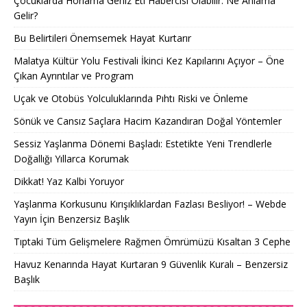
Çocuklarda Horlama Geniz Eti Habercisi Olabilir: Ne Anlama
Gelir?
Bu Belirtileri Önemsemek Hayat Kurtarır
Malatya Kültür Yolu Festivali İkinci Kez Kapılarını Açıyor – Öne
Çıkan Ayrıntılar ve Program
Uçak ve Otobüs Yolculuklarında Pıhtı Riski ve Önleme
Sönük ve Cansız Saçlara Hacim Kazandıran Doğal Yöntemler
Sessiz Yaşlanma Dönemi Başladı: Estetikte Yeni Trendlerle
Doğallığı Yıllarca Korumak
Dikkat! Yaz Kalbi Yoruyor
Yaşlanma Korkusunu Kırışıklıklardan Fazlası Besliyor! – Webde
Yayın İçin Benzersiz Başlık
Tıptaki Tüm Gelişmelere Rağmen Ömrümüzü Kısaltan 3 Cephe
Havuz Kenarında Hayat Kurtaran 9 Güvenlik Kuralı – Benzersiz
Başlık