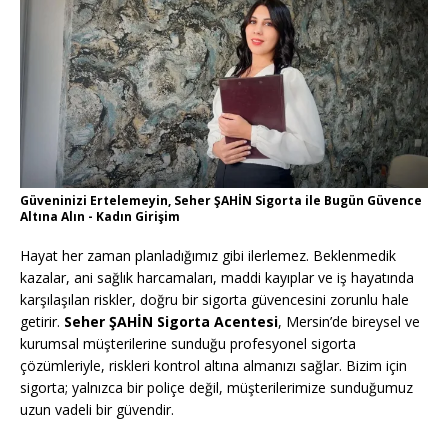
Güveninizi Ertelemeyin, Seher ŞAHİN Sigorta ile Bugün Güvence
Altına Alın - Kadın Girişim
Hayat her zaman planladığımız gibi ilerlemez. Beklenmedik
kazalar, ani sağlık harcamaları, maddi kayıplar ve iş hayatında
karşılaşılan riskler, doğru bir sigorta güvencesini zorunlu hale
getirir.
Seher ŞAHİN Sigorta Acentesi
, Mersin’de bireysel ve
kurumsal müşterilerine sunduğu profesyonel sigorta
çözümleriyle, riskleri kontrol altına almanızı sağlar. Bizim için
sigorta; yalnızca bir poliçe değil, müşterilerimize sunduğumuz
uzun vadeli bir güvendir.