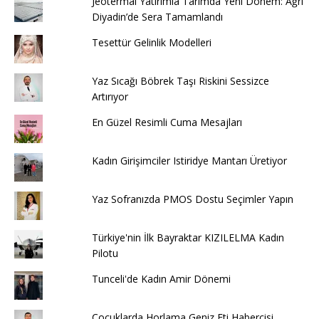
Jeotermal Yatırımla Tarımda Yeni Dönem: Ağrı
Diyadin’de Sera Tamamlandı
Tesettür Gelinlik Modelleri
Yaz Sıcağı Böbrek Taşı Riskini Sessizce
Artırıyor
En Güzel Resimli Cuma Mesajları
Kadın Girişimciler Istiridye Mantarı Üretiyor
Yaz Sofranızda PMOS Dostu Seçimler Yapın
Türkiye'nin İlk Bayraktar KIZILELMA Kadın
Pilotu
Tunceli'de Kadın Amir Dönemi
Çocuklarda Horlama Geniz Eti Habercisi