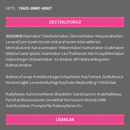
UETS:
15623-26967-42627
DESTEKLIYORUZ
SUCUDO
RayHaber
TeleferikHaber
OtonomHaber
KimyaHaberleri
LeventÖzen
KadinGirisim
AnkaraYasam
AdanaMersin
Merhabaİzmir
KaravanHaber
YelkenHaber
KamuHaber
UcakHaber
MakineTamir
Iptidai
SilahHaber
LeoTheMaster.Net
KolayBilimHaber
HaberInegol
OtobanHaber
KiraHaber
AEY
MarkaHikayeleri
BulmacaHaber
BulmacaCevap
KomikKurbaga
KolayHarita
RayTurkiye
ZorBulmaca
KentveSağlık
LeventinMutfağı
Rayİhale
MeşhurBlog
TOKİEmlak
RaillyNews
AutonoumNews
BlauBahn
GareExpress
ArabRailNews
PersRail
BlauAutonom
GreekRail
Ferrovie24
StiriHub
DME
AutoRusNews
PromptsFile
RailwayNews EU
LISANLAR