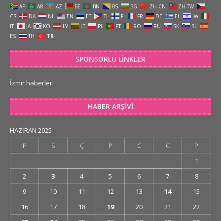
AF
AR
AZ
BE
BN
BS
BG
ZH-CN
ZH-TW
CS
DA
NL
EN
ET
TL
FI
FR
DE
EL
IW
IT
JA
KO
LV
LT
PL
PT
RO
RU
SK
SL
ES
TH
TR
SPONSORLU LINKLER
İzmir haberleri
HABER ARŞIVI
HAZIRAN 2025
P
S
Ç
P
C
C
P
1
2
3
4
5
6
7
8
9
10
11
12
13
14
15
16
17
18
19
20
21
22