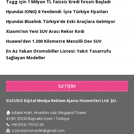
Togg için 1 Milyon TL Faizsiz Kredi Fırsatı Başladı
Hyundai IONIQ 6 Yenilendi: İşte Türkiye Fiyatları
Hyundai Bluelink Türkiye’de Eski Araçlara Gelmiyor
Xiaomi’nın Yeni SUV Aracı Rekor Kırdı
Huawei’den 1.300 Kilometre Menzilli Dev SUV
En Az Yakan Otomobiller Listesi: Yakıt Tasarrufu
Sağlayan Modeller
İLETIŞIM
SUCUDO Dijital Medya Reklam Ajansı Hizmetleri Ltd. Şti.
🏠
Adalet mah. Anadolu cad. Megapol Tower
41/81 35530 Bayraklı İzmir / Türkiye
📞
+90 (553) 770 52 69
📩
ozendanismanlik@gmail.com