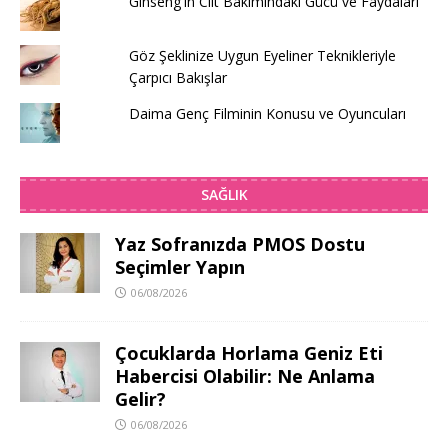
Ginseng'in Cilt Bakımındaki Gücü ve Faydaları
Göz Şeklinize Uygun Eyeliner Teknikleriyle
Çarpıcı Bakışlar
Daima Genç Filminin Konusu ve Oyuncuları
SAĞLIK
Yaz Sofranızda PMOS Dostu
Seçimler Yapın
06/08/2026
Çocuklarda Horlama Geniz Eti
Habercisi Olabilir: Ne Anlama
Gelir?
06/08/2026