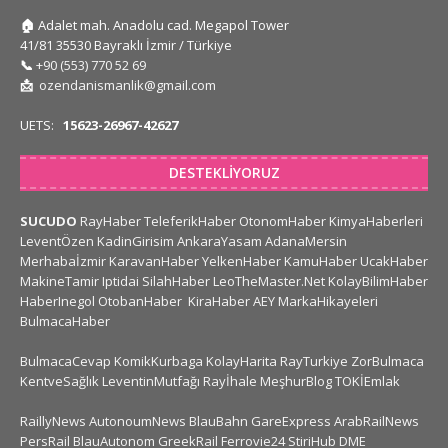
🏠
Adalet mah. Anadolu cad. Megapol Tower
41/81 35530 Bayraklı İzmir / Türkiye
📞
+90 (553) 770 52 69
📩
ozendanismanlik@gmail.com
UETS:
15623-26967-42627
DESTEKLIYORUZ
SUCUDO
RayHaber
TeleferikHaber
OtonomHaber
KimyaHaberleri
LeventÖzen
KadinGirisim
AnkaraYasam
AdanaMersin
Merhabaİzmir
KaravanHaber
YelkenHaber
KamuHaber
UcakHaber
MakineTamir
Iptidai
SilahHaber
LeoTheMaster.Net
KolayBilimHaber
HaberInegol
OtobanHaber
KiraHaber
AEY
MarkaHikayeleri
BulmacaHaber
BulmacaCevap
KomikKurbaga
KolayHarita
RayTurkiye
ZorBulmaca
KentveSağlık
LeventinMutfağı
Rayİhale
MeşhurBlog
TOKİEmlak
RaillyNews
AutonoumNews
BlauBahn
GareExpress
ArabRailNews
PersRail
BlauAutonom
GreekRail
Ferrovie24
StiriHub
DME