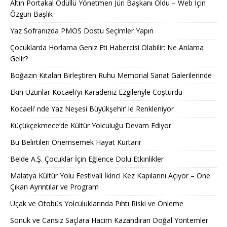
Altın Portakal Ödüllü Yönetmen Jüri Başkanı Oldu – Web İçin
Özgün Başlık
Yaz Sofranızda PMOS Dostu Seçimler Yapın
Çocuklarda Horlama Geniz Eti Habercisi Olabilir: Ne Anlama
Gelir?
Boğazın Kıtaları Birleştiren Ruhu Memorial Sanat Galerilerinde
Ekin Uzunlar Kocaeli’yi Karadeniz Ezgileriyle Coşturdu
Kocaeli’ nde Yaz Neşesi Büyükşehir’ le Renkleniyor
Küçükçekmece’de Kültür Yolculuğu Devam Ediyor
Bu Belirtileri Önemsemek Hayat Kurtarır
Belde A.Ş. Çocuklar İçin Eğlence Dolu Etkinlikler
Malatya Kültür Yolu Festivali İkinci Kez Kapılarını Açıyor – Öne
Çıkan Ayrıntılar ve Program
Uçak ve Otobüs Yolculuklarında Pıhtı Riski ve Önleme
Sönük ve Cansız Saçlara Hacim Kazandıran Doğal Yöntemler