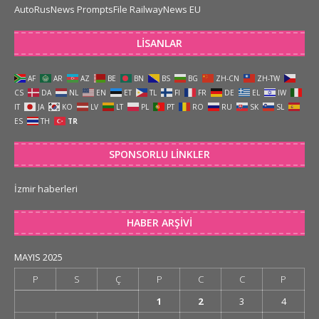
AutoRusNews
PromptsFile
RailwayNews EU
LISANLAR
AF
AR
AZ
BE
BN
BS
BG
ZH-CN
ZH-TW
CS
DA
NL
EN
ET
TL
FI
FR
DE
EL
IW
IT
JA
KO
LV
LT
PL
PT
RO
RU
SK
SL
ES
TH
TR
SPONSORLU LINKLER
İzmir haberleri
HABER ARŞIVI
MAYIS 2025
P
S
Ç
P
C
C
P
1
2
3
4