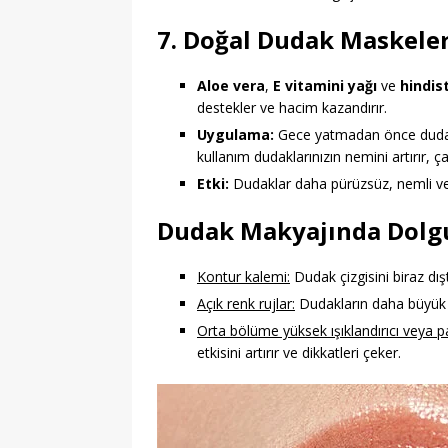
7. Doğal Dudak Maskeler
Aloe vera
,
E vitamini yağı
ve
hindis
destekler ve hacim kazandırır.
Uygulama:
Gece yatmadan önce dudakl
kullanım dudaklarınızın nemini artırır, ç
Etki:
Dudaklar daha pürüzsüz, nemli ve d
Dudak Makyajında Dolgu
Kontur kalemi:
Dudak çizgisini biraz dı
Açık renk rujlar:
Dudakların daha büyük 
Orta bölüme yüksek ışıklandırıcı veya p
etkisini artırır ve dikkatleri çeker.