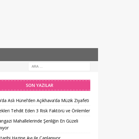
SON YAZILAR
’da Aslı Hünel’den Açıkhava’da Müzik Ziyafeti
kleri Tehdit Eden 3 Risk Faktörü ve Önlemler
gazi Mahallelerinde Şenliğin En Güzeli
ıyor
tarihi Hazine Avı ile Canlanıyor