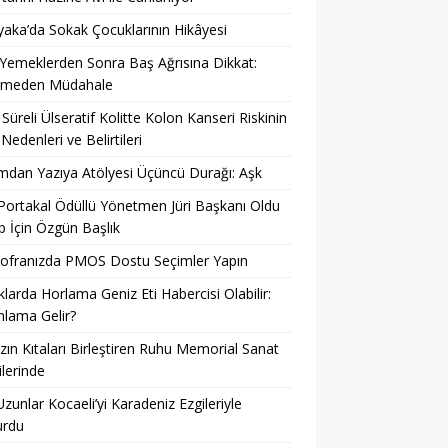
yaka’da Sokak Çocuklarının Hikâyesi
 Yemeklerden Sonra Baş Ağrısına Dikkat:
kmeden Müdahale
Süreli Ülseratif Kolitte Kolon Kanseri Riskinin
 Nedenleri ve Belirtileri
dan Yazıya Atölyesi Üçüncü Durağı: Aşk
 Portakal Ödüllü Yönetmen Jüri Başkanı Oldu
 İçin Özgün Başlık
Sofranızda PMOS Dostu Seçimler Yapın
larda Horlama Geniz Eti Habercisi Olabilir:
lama Gelir?
ın Kıtaları Birleştiren Ruhu Memorial Sanat
ilerinde
Uzunlar Kocaeli’yi Karadeniz Ezgileriyle
urdu