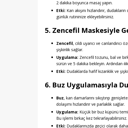
2 dakika boyunca masaj yapın.
Etki:
Kan akışını hızlandırır, dudakları
günlük rutininize ekleyebilirsiniz.
5. Zencefil Maskesiyle G
Zencefil
, cildi uyarıcı ve canlandırıcı ö
şişkinlik sağlar.
Uygulama:
Zencefil tozunu, bal ve birk
sürün ve 5 dakika bekleyin. Ardından ılık
Etki:
Dudaklarda hafif kızarıklık ve şiş
6. Buz Uygulamasıyla Du
Buz
, kan damarlarını sıkıştırıp genişle
dolaşımı hızlandırır ve parlaklık sağlar.
Uygulama:
Küçük bir buz küpünü temiz 
Bu işlemi birkaç kez tekrarlayabilirsiniz.
Etki:
Dudaklarınızda geçici olarak daha