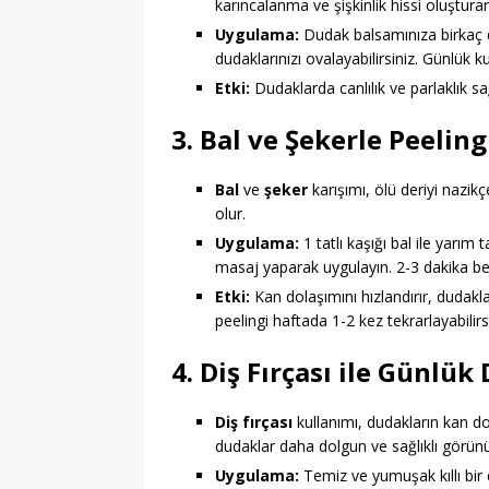
karıncalanma ve şişkinlik hissi oluştur
Uygulama:
Dudak balsamınıza birkaç d
dudaklarınızı ovalayabilirsiniz. Günlük 
Etki:
Dudaklarda canlılık ve parlaklık sağl
3. Bal ve Şekerle Peeli
Bal
ve
şeker
karışımı, ölü deriyi nazik
olur.
Uygulama:
1 tatlı kaşığı bal ile yarım 
masaj yaparak uygulayın. 2-3 dakika bek
Etki:
Kan dolaşımını hızlandırır, dudaklar
peelingi haftada 1-2 kez tekrarlayabilirs
4. Diş Fırçası ile Günlü
Diş fırçası
kullanımı, dudakların kan do
dudaklar daha dolgun ve sağlıklı görünü
Uygulama:
Temiz ve yumuşak kıllı bir d