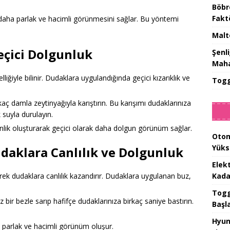
Böbr
Fakt
n daha parlak ve hacimli görünmesini sağlar. Bu yöntemi
Malt
eçici Dolgunluk
Şenl
Maha
zelliğiyle bilinir. Dudaklara uygulandığında geçici kızarıklık ve
Togg
aç damla zeytinyağıyla karıştırın. Bu karışımı dudaklarınıza
 suyla durulayın.
kinlik oluşturarak geçici olarak daha dolgun görünüm sağlar.
Otom
Yüks
daklara Canlılık ve Dolgunluk
Elek
Kada
terek dudaklara canlılık kazandırır. Dudaklara uygulanan buz,
Togg 
bir bezle sarıp hafifçe dudaklarınıza birkaç saniye bastırın.
Başl
Hyun
 parlak ve hacimli görünüm oluşur.