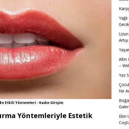
Karşı
Yağlı
Geci
Uzun 
Artışı
Yaşam
Altın
– Web
Yaz 
Çocuk
Ne An
Boğaz
n Etkili Yöntemleri - Kadın Girişim
Galer
ırma Yöntemleriyle Estetik
Ekin 
Coşt