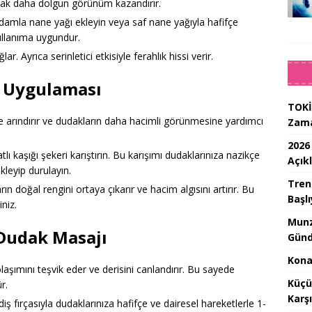
arak daha dolgun görünüm kazandırır.
amla nane yağı ekleyin veya saf nane yağıyla hafifçe
kullanıma uygundur.
ar. Ayrıca serinletici etkisiyle ferahlık hissi verir.
ng Uygulaması
TOKİ
çe arındırır ve dudakların daha hacimli görünmesine yardımcı
Zam
2026
tatlı kaşığı şekeri karıştırın. Bu karışımı dudaklarınıza nazikçe
Açık
leyip durulayın.
Tren
ın doğal rengini ortaya çıkarır ve hacim algısını artırır. Bu
Başlı
iniz.
Munz
k Dudak Masajı
Günd
Konak
laşımını teşvik eder ve derisini canlandırır. Bu sayede
Küçü
r.
Karş
iş fırçasıyla dudaklarınıza hafifçe ve dairesel hareketlerle 1-