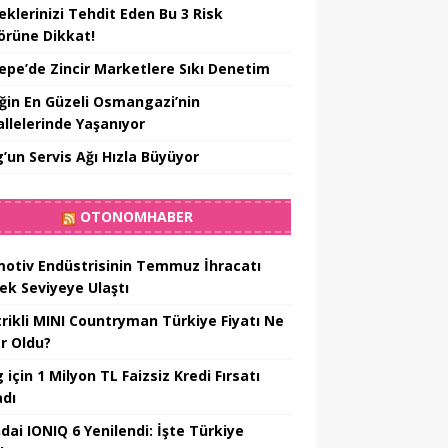
eklerinizi Tehdit Eden Bu 3 Risk
örüne Dikkat!
epe’de Zincir Marketlere Sıkı Denetim
iğin En Güzeli Osmangazi’nin
llelerinde Yaşanıyor
’un Servis Ağı Hızla Büyüyor
OTONOMHABER
otiv Endüstrisinin Temmuz İhracatı
ek Seviyeye Ulaştı
trikli MINI Countryman Türkiye Fiyatı Ne
r Oldu?
için 1 Milyon TL Faizsiz Kredi Fırsatı
adı
dai IONIQ 6 Yenilendi: İşte Türkiye