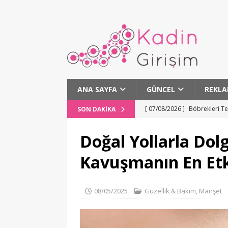
ANA SAYFA
GÜNCEL
REKLA
[ 07/08/2026 ]
Böbrekleri Te
SON DAKIKA
[ 07/08/2026 ]
Osmangazi Ma
[ 07/08/2026 ]
Buca tarihi H
Doğal Yollarla Do
[ 07/08/2026 ]
Karşıyaka’da 
Kavuşmanın En Etk
[ 07/08/2026 ]
Bursa’da Aslı
08/05/2025
Güzellik & Bakım
,
Manşet