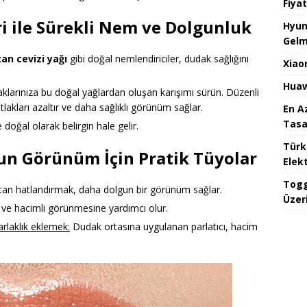
Fiyat
i ile Sürekli Nem ve Dolgunluk
Hyun
Gelm
tan cevizi yağı
gibi doğal nemlendiriciler, dudak sağlığını
Xiao
Huaw
arınıza bu doğal yağlardan oluşan karışımı sürün. Düzenli
atlakları azaltır ve daha sağlıklı görünüm sağlar.
En A
Tasa
oğal olarak belirgin hale gelir.
Türk
n Görünüm İçin Pratik Tüyolar
Elekt
Togg
ştan hatlandırmak, daha dolgun bir görünüm sağlar.
Üzeri
ve hacimli görünmesine yardımcı olur.
arlaklık eklemek:
Dudak ortasına uygulanan parlatıcı, hacim