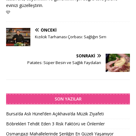
evinizi güzelleştirin.
🩷
ÖNCEKI
Kızılcık Tarhanası Çorbası: Sağlığın Sırrı
SONRAKI
Patates: Süper Besin ve Sağlık Faydaları
SON YAZILAR
Bursa’da Aslı Hünel’den Açıkhava’da Müzik Ziyafeti
Böbrekleri Tehdit Eden 3 Risk Faktörü ve Önlemler
Osmangazi Mahallelerinde Şenliğin En Güzeli Yaşanıyor