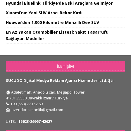
Hyundai Bluelink Türkiye’de Eski Araçlara Gelmiyor
Xiaomi’nın Yeni SUV Aracı Rekor Kırdı
Huawei’den 1.300 Kilometre Menzilli Dev SUV
En Az Yakan Otomobiller Listesi: Yakıt Tasarrufu
Sağlayan Modeller
İLETIŞIM
SUCUDO Dijital Medya Reklam Ajansı Hizmetleri Ltd. Şti.
🏠
Adalet mah. Anadolu cad. Megapol Tower
41/81 35530 Bayraklı İzmir / Türkiye
📞
+90 (553) 770 52 69
📩
ozendanismanlik@gmail.com
UETS:
15623-26967-42627