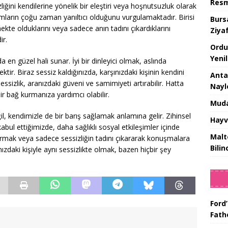
Resm
liğini kendilerine yönelik bir eleştiri veya hoşnutsuzluk olarak
yımların çoğu zaman yanıltıcı olduğunu vurgulamaktadır. Birisi
Burs
kte olduklarını veya sadece anın tadını çıkardıklarını
Ziya
ir.
Ordu
Yeni
n güzel hali sunar. İyi bir dinleyici olmak, aslında
ir. Biraz sessiz kaldığınızda, karşınızdaki kişinin kendini
Anta
essizlik, aranızdaki güveni ve samimiyeti artırabilir. Hatta
Nayl
r bağ kurmanıza yardımcı olabilir.
Muda
il, kendimizle de bir barış sağlamak anlamına gelir. Zihinsel
Hayv
abul ettiğimizde, daha sağlıklı sosyal etkileşimler içinde
Malt
dırmak veya sadece sessizliğin tadını çıkararak konuşmalara
Bilin
nızdaki kişiyle aynı sessizlikte olmak, bazen hiçbir şey
Ford’
Fat