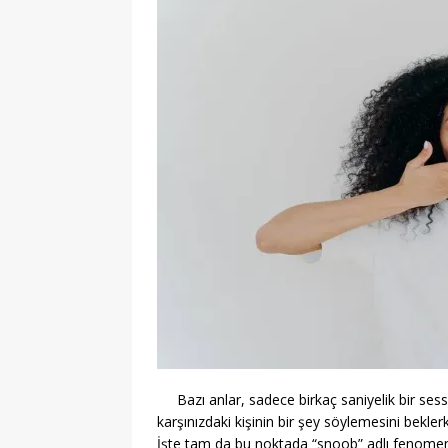
Bazı anlar, sadece birkaç saniyelik bir sessi
karşınızdaki kişinin bir şey söylemesini bekler
İşte tam da bu noktada “snoob” adlı fenomen