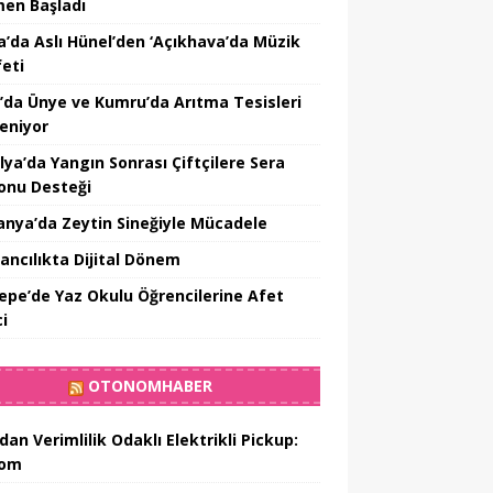
en Başladı
a’da Aslı Hünel’den ‘Açıkhava’da Müzik
feti
’da Ünye ve Kumru’da Arıtma Tesisleri
leniyor
lya’da Yangın Sonrası Çiftçilere Sera
onu Desteği
nya’da Zeytin Sineğiyle Mücadele
ancılıkta Dijital Dönem
epe’de Yaz Okulu Öğrencilerine Afet
ci
OTONOMHABER
dan Verimlilik Odaklı Elektrikli Pickup:
hom