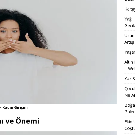
Karşı
Yağlı
Geci
Uzun 
Artışı
Yaşam
Altın
– Web
Yaz 
Çocuk
Ne An
Boğaz
 - Kadın Girişim
Galer
mı ve Önemi
Ekin 
Coşt