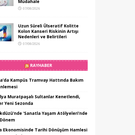
Müdahale
07/08/2026
Uzun Süreli Ülseratif Kolitte
Kolon Kanseri Riskinin Artışı
Nedenleri ve Belirtileri
07/08/2026
RAYHABER
a’da Kampüs Tramvay Hattında Bakım
nlemesi
lya Muratpaşalı Sultanlar Kenetlendi,
er Yeni Sezonda
ikdüzü’nde ‘Sanatla Yaşam Atölyeleri’nde
 Dönem
a Ekonomisinde Tarihi Dönüşüm Hamlesi