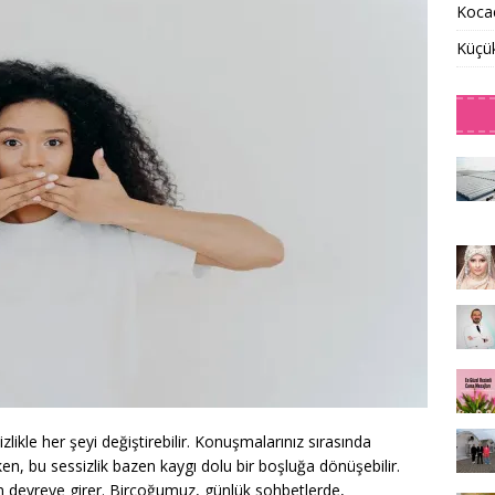
Kocae
Küçü
zlikle her şeyi değiştirebilir. Konuşmalarınız sırasında
ken, bu sessizlik bazen kaygı dolu bir boşluğa dönüşebilir.
 devreye girer. Birçoğumuz, günlük sohbetlerde,