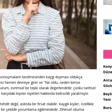
Kony
Düze
 konuşmaların kesilmesinden kaygı duyması oldukça
Anta
imiz hemen devreye girer ve “Ne oldu, neden kimse
Gözl
rum, evrimsel bir tepki olarak değerlendirilir; çünkü tarihsel
 karşıdaki kişinin niyetleri hakkında belirsizlik yaratmıştır.
Beyl
Yeni
it değil, aslında bir fırsat olabilir. Kaygılı kişiler, özellikle
Burs
 bir şekilde yorumlama eğilimindedir. Zihinsel okuma