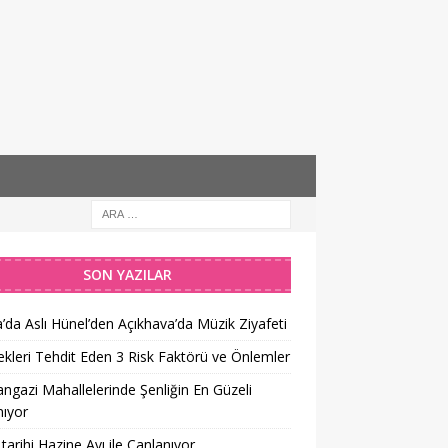
SON YAZILAR
’da Aslı Hünel’den Açıkhava’da Müzik Ziyafeti
kleri Tehdit Eden 3 Risk Faktörü ve Önlemler
gazi Mahallelerinde Şenliğin En Güzeli
ıyor
tarihi Hazine Avı ile Canlanıyor