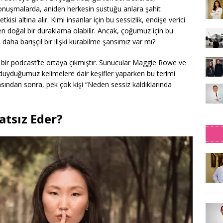
konuşmalarda, aniden herkesin sustuğu anlara şahit
isi altına alır. Kimi insanlar için bu sessizlik, endişe verici
amen doğal bir duraklama olabilir. Ancak, çoğumuz için bu
 daha barışçıl bir ilişki kurabilme şansımız var mı?
 bir podcast’te ortaya çıkmıştır. Sunucular Maggie Rowe ve
ç duyduğumuz kelimelere dair keşifler yaparken bu terimi
sından sonra, pek çok kişi “Neden sessiz kaldıklarında
atsız Eder?