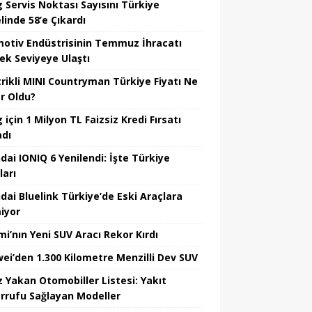
 Servis Noktası Sayısını Türkiye
linde 58’e Çıkardı
otiv Endüstrisinin Temmuz İhracatı
ek Seviyeye Ulaştı
trikli MINI Countryman Türkiye Fiyatı Ne
r Oldu?
için 1 Milyon TL Faizsiz Kredi Fırsatı
adı
dai IONIQ 6 Yenilendi: İşte Türkiye
ları
dai Bluelink Türkiye’de Eski Araçlara
iyor
mi’nın Yeni SUV Aracı Rekor Kırdı
ei’den 1.300 Kilometre Menzilli Dev SUV
z Yakan Otomobiller Listesi: Yakıt
rrufu Sağlayan Modeller