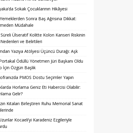
yaka’da Sokak Çocuklarının Hikâyesi
 Yemeklerden Sonra Baş Ağrısına Dikkat:
kmeden Müdahale
Süreli Ülseratif Kolitte Kolon Kanseri Riskinin
 Nedenleri ve Belirtileri
dan Yazıya Atölyesi Üçüncü Durağı: Aşk
 Portakal Ödüllü Yönetmen Jüri Başkanı Oldu
 İçin Özgün Başlık
Sofranızda PMOS Dostu Seçimler Yapın
larda Horlama Geniz Eti Habercisi Olabilir:
lama Gelir?
ın Kıtaları Birleştiren Ruhu Memorial Sanat
ilerinde
Uzunlar Kocaeli’yi Karadeniz Ezgileriyle
urdu