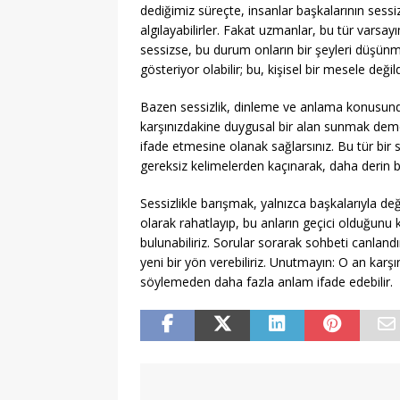
dediğimiz süreçte, insanlar başkalarının sessiz
algılayabilirler. Fakat uzmanlar, bu tür varsa
sessizse, bu durum onların bir şeyleri düşünme
gösteriyor olabilir; bu, kişisel bir mesele değild
Bazen sessizlik, dinleme ve anlama konusunda e
karşınızdakine duygusal bir alan sunmak demekt
ifade etmesine olanak sağlarsınız. Bu tür bir s
gereksiz kelimelerden kaçınarak, daha derin bi
Sessizlikle barışmak, yalnızca başkalarıyla değ
olarak rahatlayıp, bu anların geçici olduğunu k
bulunabiliriz. Sorular sorarak sohbeti canlan
yeni bir yön verebiliriz. Unutmayın: O an karşı
söylemeden daha fazla anlam ifade edebilir.