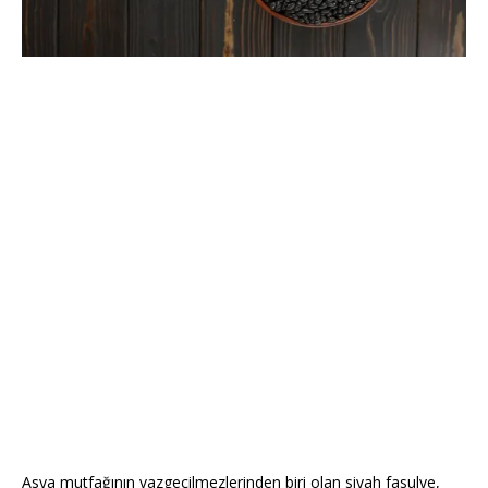
Asya mutfağının vazgeçilmezlerinden biri olan siyah fasulye,