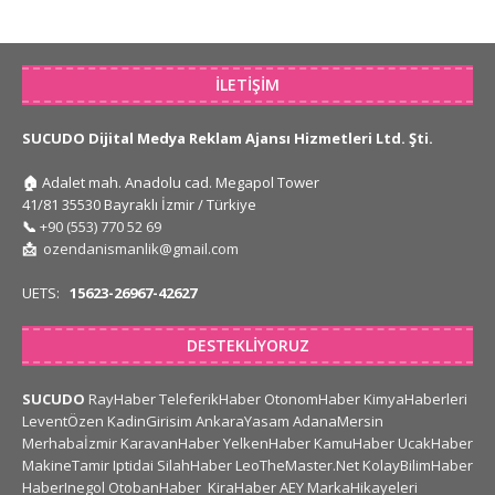
İLETIŞIM
SUCUDO Dijital Medya Reklam Ajansı Hizmetleri Ltd. Şti.
🏠
Adalet mah. Anadolu cad. Megapol Tower
41/81 35530 Bayraklı İzmir / Türkiye
📞
+90 (553) 770 52 69
📩
ozendanismanlik@gmail.com
UETS:
15623-26967-42627
DESTEKLIYORUZ
SUCUDO
RayHaber
TeleferikHaber
OtonomHaber
KimyaHaberleri
LeventÖzen
KadinGirisim
AnkaraYasam
AdanaMersin
Merhabaİzmir
KaravanHaber
YelkenHaber
KamuHaber
UcakHaber
MakineTamir
Iptidai
SilahHaber
LeoTheMaster.Net
KolayBilimHaber
HaberInegol
OtobanHaber
KiraHaber
AEY
MarkaHikayeleri