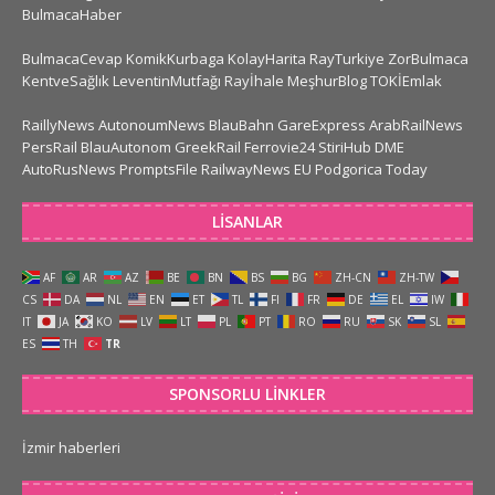
BulmacaHaber
BulmacaCevap
KomikKurbaga
KolayHarita
RayTurkiye
ZorBulmaca
KentveSağlık
LeventinMutfağı
Rayİhale
MeşhurBlog
TOKİEmlak
RaillyNews
AutonoumNews
BlauBahn
GareExpress
ArabRailNews
PersRail
BlauAutonom
GreekRail
Ferrovie24
StiriHub
DME
AutoRusNews
PromptsFile
RailwayNews EU
Podgorica Today
LISANLAR
AF
AR
AZ
BE
BN
BS
BG
ZH-CN
ZH-TW
CS
DA
NL
EN
ET
TL
FI
FR
DE
EL
IW
IT
JA
KO
LV
LT
PL
PT
RO
RU
SK
SL
ES
TH
TR
SPONSORLU LINKLER
İzmir haberleri