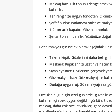
Makyaj bazı: Cilt tonunu dengelemek ve
kullanılır.
Ten renginize uygun fondöten: Cildini
Şeffaf pudra: Parlamayı önler ve makya
1-2 ton açık kapatıcı: Göz altı morluklar
Şeftali tonlarında allık: Yüzünüze doğal bi
Gece makyajı için ise ek olarak aşağıdaki ürünle
Takma kirpik: Gözlerinizi daha belirgin ha
Maskara: Kirpiklerinizi uzatır ve hacim k
Siyah eyeliner: Gözlerinizi çerçeveleyer
Göz makyajı bazı: Göz makyajının kalıcılığ
Dudağa uygun ruj: Göz makyajınıza göre
Özellikle düğün gibi özel günlerde, güvenilir v
kullanım için pek uygun değildir; çünkü cilt u
makyaj, daha çok özel etkinlikler, gece davetle
ışık altında yüz hatlarının kapatılması estetik