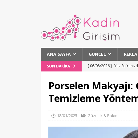
ANA SAYFA
GÜNCEL
REKLA
[ 06/08/2026 ]
Yaz Sofranız
SON DAKIKA
[ 06/08/2026 ]
Çocuklarda Ho
Porselen Makyajı:
[ 06/08/2026 ]
Boğazın Kıtal
Temizleme Yöntem
[ 06/08/2026 ]
Ekin Uzunlar 
[ 06/08/2026 ]
Altın Portaka
18/01/2025
Güzellik & Bakım
SANAT