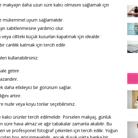
 makyajın daha uzun süre kalıcı olmasını sağlamak için
zle mükemmel uyum sağlamalıdır.
jın sabitlenmesine yardımcı olur.
ı veya ciltteki küçük kusurları kapatmak için idealdir.
r canlılık katmak için tercih edilir.
ri kullanabilirsiniz:
le getirir.
azandırır.
ek daha etkileyici bir görünüm sağlar.
ını artırır.
 nude veya koyu tonlar seçebilirsiniz.
e kalıcı ürünler tercih edilmelidir. Porselen makyaj, günlük
zun süre hava almaz ve ağır tabakalar zamanla akabilir. Bu
ri ve profesyonel fotoğraf çekimleri için tercih edilir. Yoğun
 açıdan hoş görünmeyebilir, ancak düşük ışıkta harika bir