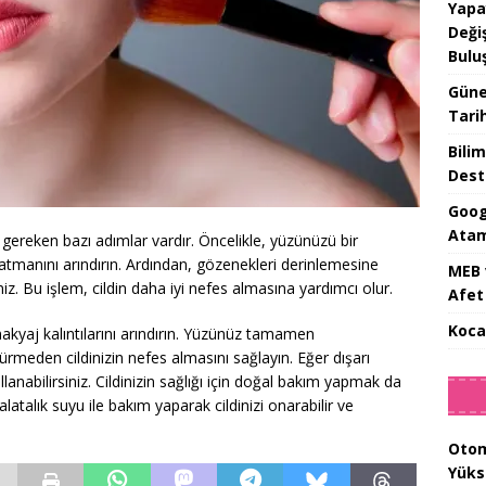
Yapa
Değiş
Bulu
Güne
Tari
Bilim
Dest
Goog
Atam
gereken bazı adımlar vardır. Öncelikle, yüzünüzü bir
katmanını arındırın. Ardından, gözenekleri derinlemesine
MEB 
iz. Bu işlem, cildin daha iyi nefes almasına yardımcı olur.
Afet 
Koca
 makyaj kalıntılarını arındırın. Yüzünüz tamamen
meden cildinizin nefes almasını sağlayın. Eğer dışarı
llanabilirsiniz. Cildinizin sağlığı için doğal bakım yapmak da
latalık suyu ile bakım yaparak cildinizi onarabilir ve
Otom
Yüks