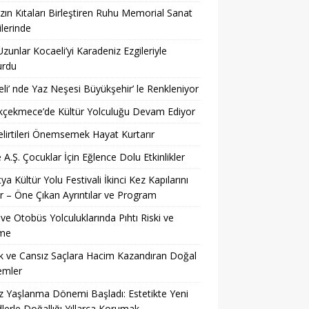
ın Kıtaları Birleştiren Ruhu Memorial Sanat
ilerinde
Uzunlar Kocaeli’yi Karadeniz Ezgileriyle
urdu
li’ nde Yaz Neşesi Büyükşehir’ le Renkleniyor
kçekmece’de Kültür Yolculuğu Devam Ediyor
lirtileri Önemsemek Hayat Kurtarır
 A.Ş. Çocuklar İçin Eğlence Dolu Etkinlikler
ya Kültür Yolu Festivali İkinci Kez Kapılarını
r – Öne Çıkan Ayrıntılar ve Program
ve Otobüs Yolculuklarında Pıhtı Riski ve
me
 ve Cansız Saçlara Hacim Kazandıran Doğal
emler
z Yaşlanma Dönemi Başladı: Estetikte Yeni
lerle Doğallığı Yıllarca Korumak