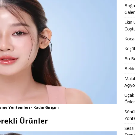
Boğaz
Galer
Ekin 
Coşt
Kocae
Küçü
Bu Be
Belde
Malat
Açıyo
Uçak 
Önle
eme Yöntemleri - Kadın Girişim
Sönük
Yönt
erekli Ürünler
Sessi
Trend