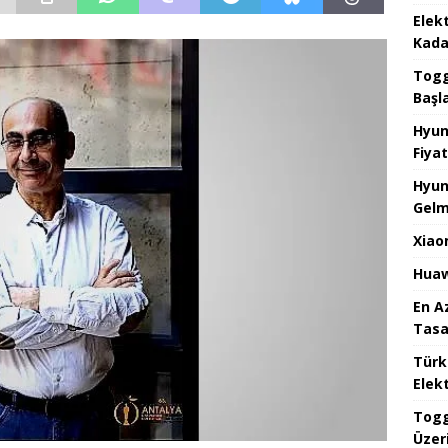
Elek
Kada
Togg 
Başl
Hyun
Fiyat
Hyun
Gelm
Xiao
Huaw
En A
Tasa
Türk
Elekt
Togg
Üzeri