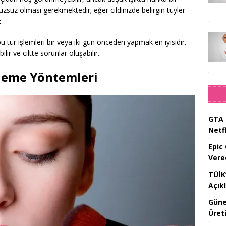
süz olması gerekmektedir; eğer cildinizde belirgin tüyler
.
u tür işlemleri bir veya iki gün önceden yapmak en iyisidir.
lir ve ciltte sorunlar oluşabilir.
leme Yöntemleri
GTA 
Netfl
Epic
Vere
TÜİK’
Açık
Güne
Üreti