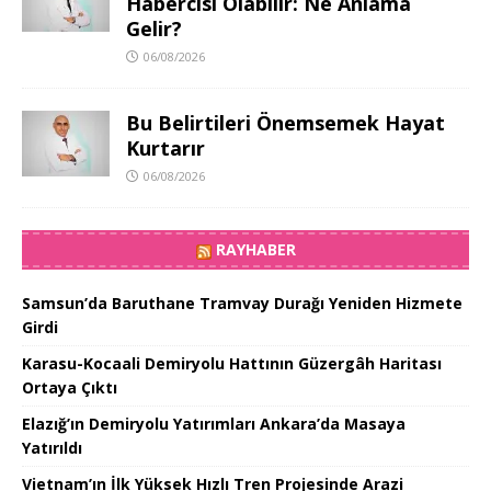
Habercisi Olabilir: Ne Anlama
Gelir?
06/08/2026
Bu Belirtileri Önemsemek Hayat
Kurtarır
06/08/2026
RAYHABER
Samsun’da Baruthane Tramvay Durağı Yeniden Hizmete
Girdi
Karasu-Kocaali Demiryolu Hattının Güzergâh Haritası
Ortaya Çıktı
Elazığ’ın Demiryolu Yatırımları Ankara’da Masaya
Yatırıldı
Vietnam’ın İlk Yüksek Hızlı Tren Projesinde Arazi