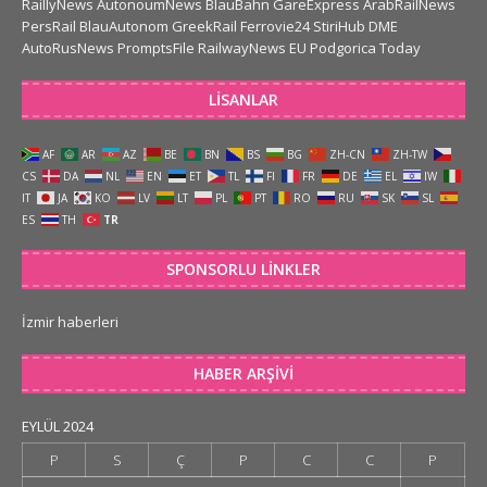
RaillyNews
AutonoumNews
BlauBahn
GareExpress
ArabRailNews
PersRail
BlauAutonom
GreekRail
Ferrovie24
StiriHub
DME
AutoRusNews
PromptsFile
RailwayNews EU
Podgorica Today
LISANLAR
AF
AR
AZ
BE
BN
BS
BG
ZH-CN
ZH-TW
CS
DA
NL
EN
ET
TL
FI
FR
DE
EL
IW
IT
JA
KO
LV
LT
PL
PT
RO
RU
SK
SL
ES
TH
TR
SPONSORLU LINKLER
İzmir haberleri
HABER ARŞIVI
EYLÜL 2024
P
S
Ç
P
C
C
P