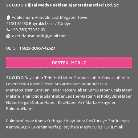
SUCUDO Dijital Medya Reklam Ajansı Hizmetleri Ltd. Şti.
🏠
Adalet mah. Anadolu cad. Megapol Tower
41/81 35530 Bayraklı İzmir / Türkiye
📞
+90 (553) 770 52 69
📩
ozendanismanlik@gmail.com
UETS:
15623-26967-42627
DESTEKLIYORUZ
SUCUDO
RayHaber
TeleferikHaber
OtonomHaber
KimyaHaberleri
LeventÖzen
KadinGirisim
AnkaraYasam
AdanaMersin
Merhabaİzmir
KaravanHaber
YelkenHaber
KamuHaber
UcakHaber
MakineTamir
Iptidai
SilahHaber
LeoTheMaster.Net
KolayBilimHaber
HaberInegol
OtobanHaber
KiraHaber
AEY
MarkaHikayeleri
BulmacaHaber
BulmacaCevap
KomikKurbaga
KolayHarita
RayTurkiye
ZorBulmaca
KentveSağlık
LeventinMutfağı
Rayİhale
MeşhurBlog
TOKİEmlak