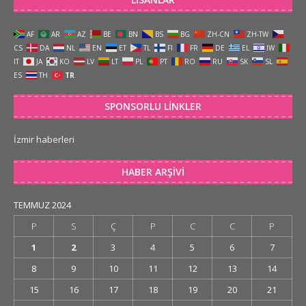
AF
AR
AZ
BE
BN
BS
BG
ZH-CN
ZH-TW
CS
DA
NL
EN
ET
TL
FI
FR
DE
EL
IW
IT
JA
KO
LV
LT
PL
PT
RO
RU
SK
SL
ES
TH
TR
SPONSORLU LINKLER
İzmir haberleri
HABER ARŞIVI
TEMMUZ 2024
P
S
Ç
P
C
C
P
1
2
3
4
5
6
7
8
9
10
11
12
13
14
15
16
17
18
19
20
21