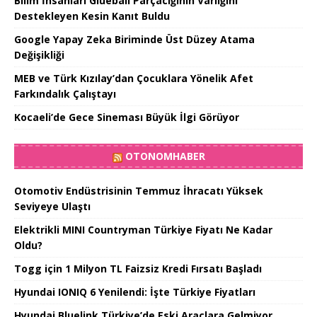
Bilim İnsanları Glueball Parçacığının Varlığını
Destekleyen Kesin Kanıt Buldu
Google Yapay Zeka Biriminde Üst Düzey Atama
Değişikliği
MEB ve Türk Kızılay’dan Çocuklara Yönelik Afet
Farkındalık Çalıştayı
Kocaeli’de Gece Sineması Büyük İlgi Görüyor
OTONOMHABER
Otomotiv Endüstrisinin Temmuz İhracatı Yüksek
Seviyeye Ulaştı
Elektrikli MINI Countryman Türkiye Fiyatı Ne Kadar
Oldu?
Togg için 1 Milyon TL Faizsiz Kredi Fırsatı Başladı
Hyundai IONIQ 6 Yenilendi: İşte Türkiye Fiyatları
Hyundai Bluelink Türkiye’de Eski Araçlara Gelmiyor