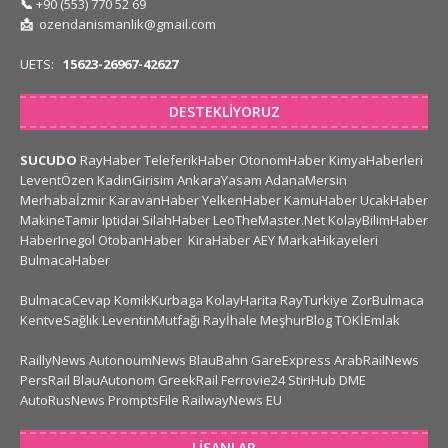
📞
+90 (553) 770 52 69
📩
ozendanismanlik@gmail.com
UETS:
15623-26967-42627
DESTEKLIYORUZ
SUCUDO
RayHaber
TeleferikHaber
OtonomHaber
KimyaHaberleri
LeventÖzen
KadinGirisim
AnkaraYasam
AdanaMersin
Merhabaİzmir
KaravanHaber
YelkenHaber
KamuHaber
UcakHaber
MakineTamir
Iptidai
SilahHaber
LeoTheMaster.Net
KolayBilimHaber
HaberInegol
OtobanHaber
KiraHaber
AEY
MarkaHikayeleri
BulmacaHaber
BulmacaCevap
KomikKurbaga
KolayHarita
RayTurkiye
ZorBulmaca
KentveSağlık
LeventinMutfağı
Rayİhale
MeşhurBlog
TOKİEmlak
RaillyNews
AutonoumNews
BlauBahn
GareExpress
ArabRailNews
PersRail
BlauAutonom
GreekRail
Ferrovie24
StiriHub
DME
AutoRusNews
PromptsFile
RailwayNews EU
LISANLAR