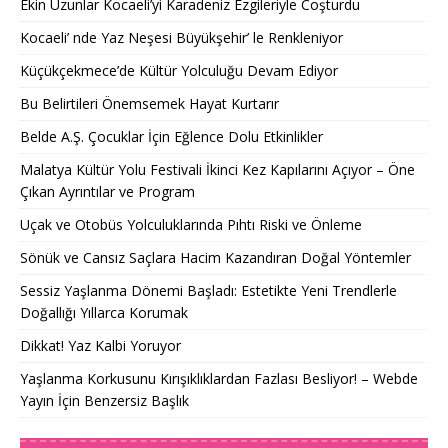
Ekin Uzunlar Kocaeli’yi Karadeniz Ezgileriyle Coşturdu
Kocaeli’ nde Yaz Neşesi Büyükşehir’ le Renkleniyor
Küçükçekmece’de Kültür Yolculuğu Devam Ediyor
Bu Belirtileri Önemsemek Hayat Kurtarır
Belde A.Ş. Çocuklar İçin Eğlence Dolu Etkinlikler
Malatya Kültür Yolu Festivali İkinci Kez Kapılarını Açıyor – Öne
Çıkan Ayrıntılar ve Program
Uçak ve Otobüs Yolculuklarında Pıhtı Riski ve Önleme
Sönük ve Cansız Saçlara Hacim Kazandıran Doğal Yöntemler
Sessiz Yaşlanma Dönemi Başladı: Estetikte Yeni Trendlerle
Doğallığı Yıllarca Korumak
Dikkat! Yaz Kalbi Yoruyor
Yaşlanma Korkusunu Kırışıklıklardan Fazlası Besliyor! – Webde
Yayın İçin Benzersiz Başlık