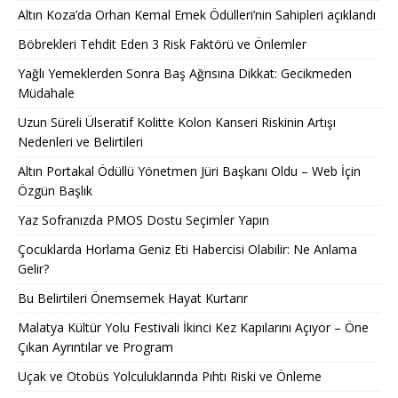
Altın Koza’da Orhan Kemal Emek Ödülleri’nin Sahipleri açıklandı
Böbrekleri Tehdit Eden 3 Risk Faktörü ve Önlemler
Yağlı Yemeklerden Sonra Baş Ağrısına Dikkat: Gecikmeden
Müdahale
Uzun Süreli Ülseratif Kolitte Kolon Kanseri Riskinin Artışı
Nedenleri ve Belirtileri
Altın Portakal Ödüllü Yönetmen Jüri Başkanı Oldu – Web İçin
Özgün Başlık
Yaz Sofranızda PMOS Dostu Seçimler Yapın
Çocuklarda Horlama Geniz Eti Habercisi Olabilir: Ne Anlama
Gelir?
Bu Belirtileri Önemsemek Hayat Kurtarır
Malatya Kültür Yolu Festivali İkinci Kez Kapılarını Açıyor – Öne
Çıkan Ayrıntılar ve Program
Uçak ve Otobüs Yolculuklarında Pıhtı Riski ve Önleme