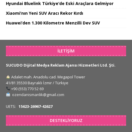
Hyundai Bluelink Türkiye’de Eski Araçlara Gelmiyor
Xiaomi’nın Yeni SUV Aracı Rekor Kırdı
Huawei’den 1.300 Kilometre Menzilli Dev SUV
İLETIŞIM
SUCUDO Dijital Medya Reklam Ajansı Hizmetleri Ltd. Şti.
Adalet mah. Anadolu cad. Megapol Tower
41/81 35530 Bayraklı İzmir / Türkiye
+90 (553) 770 52 69
ozendanismanlik@gmail.com
UETS:
15623-26967-42627
DESTEKLIYORUZ