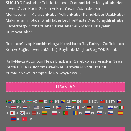
SUCUDO
RayHaber
TeleferikHaber
OtonomHaber
KimyaHaberleri
LeventÖzen
KadinGirisim
AnkaraYasam
AdanaMersin
Merhabaİzmir
KaravanHaber
YelkenHaber
KamuHaber
UcakHaber
MakineTamir
Iptidai
SilahHaber
LeoTheMaster.Net
KolayBilimHaber
HaberInegol
OtobanHaber
KiraHaber
AEY
MarkaHikayeleri
BulmacaHaber
BulmacaCevap
KomikKurbaga
KolayHarita
RayTurkiye
ZorBulmaca
KentveSağlık
LeventinMutfağı
Rayİhale
MeşhurBlog
TOKİEmlak
RaillyNews
AutonoumNews
BlauBahn
GareExpress
ArabRailNews
PersRail
BlauAutonom
GreekRail
Ferrovie24
StiriHub
DME
AutoRusNews
PromptsFile
RailwayNews EU
LISANLAR
AF
AR
AZ
BE
BN
BS
BG
ZH-CN
ZH-TW
CS
DA
NL
EN
ET
TL
FI
FR
DE
EL
IW
IT
JA
KO
LV
LT
PL
PT
RO
RU
SK
SL
ES
TH
TR