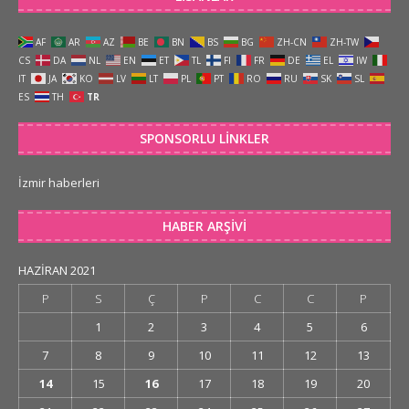
AF
AR
AZ
BE
BN
BS
BG
ZH-CN
ZH-TW
CS
DA
NL
EN
ET
TL
FI
FR
DE
EL
IW
IT
JA
KO
LV
LT
PL
PT
RO
RU
SK
SL
ES
TH
TR
SPONSORLU LINKLER
İzmir haberleri
HABER ARŞIVI
HAZIRAN 2021
P
S
Ç
P
C
C
P
1
2
3
4
5
6
7
8
9
10
11
12
13
14
15
16
17
18
19
20