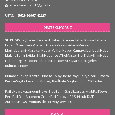
📞
+90 (553) 770 52 69
📩
ozendanismanlik@gmail.com
UETS:
15623-26967-42627
DESTEKLIYORUZ
SUCUDO
RayHaber
TeleferikHaber
OtonomHaber
KimyaHaberleri
LeventÖzen
KadinGirisim
AnkaraYasam
AdanaMersin
Merhabaİzmir
KaravanHaber
YelkenHaber
KamuHaber
UcakHaber
MakineTamir
Iptidai
SilahHaber
LeoTheMaster.Net
KolayBilimHaber
HaberInegol
OtobanHaber
KiraHaber
AEY
MarkaHikayeleri
BulmacaHaber
BulmacaCevap
KomikKurbaga
KolayHarita
RayTurkiye
ZorBulmaca
KentveSağlık
LeventinMutfağı
Rayİhale
MeşhurBlog
TOKİEmlak
RaillyNews
AutonoumNews
BlauBahn
GareExpress
ArabRailNews
PersRail
BlauAutonom
GreekRail
Ferrovie24
StiriHub
DME
AutoRusNews
PromptsFile
RailwayNews EU
LISANLAR