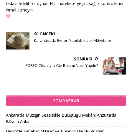
tedavide kilit rol oynar. Hızlı harekete geçin, sağlık kontrollerini
ihmal etmeyin.
ÖNCEKI
Karantinada Evden Yapılabilecek Aktiviteler
SONRAKI
FOREO Cihazıyla Yüz Bakımı Nasıl Yapılır?
SON YAZILAR
Ankara’da Müziğin Sessizlikle Buluştuğu Mekân: Ahzuita’da
Büyülü Anlar
Didim’de Sabahat Akkıraz ve Hüseyin Uğurlu Rüzgarı