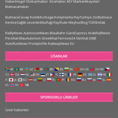
HaberInegol
OtobanHaber
KiraHaber
AEY
MarkaHikayeleri
BulmacaHaber
BulmacaCevap
KomikKurbaga
KolayHarita
RayTurkiye
ZorBulmaca
KentveSağlık
LeventinMutfağı
Rayİhale
MeşhurBlog
TOKİEmlak
RaillyNews
AutonoumNews
BlauBahn
GareExpress
ArabRailNews
PersRail
BlauAutonom
GreekRail
Ferrovie24
StiriHub
DME
AutoRusNews
PromptsFile
RailwayNews EU
LISANLAR
AF
AR
AZ
BE
BN
BS
BG
ZH-CN
ZH-TW
CS
DA
NL
EN
ET
TL
FI
FR
DE
EL
IW
IT
JA
KO
LV
LT
PL
PT
RO
RU
SK
SL
ES
TH
TR
SPONSORLU LINKLER
İzmir haberleri