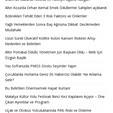
Altın Koza’da Orhan Kemal Emek Ödülleri’nin Sahipleri açıklandı
Böbrekleri Tehdit Eden 3 Risk Faktörü ve Önlemler
Yağlı Yemeklerden Sonra Baş Ağrısına Dikkat: Gecikmeden
Müdahale
Uzun Süreli Ülseratif Kolitte Kolon Kanseri Riskinin Artışı
Nedenleri ve Belirtileri
Altın Portakal Ödüllü Yönetmen Jüri Başkanı Oldu – Web İçin
Özgün Başlık
Yaz Sofranızda PMOS Dostu Seçimler Yapın
Çocuklarda Horlama Geniz Eti Habercisi Olabilir: Ne Anlama
Gelir?
Bu Belirtileri Önemsemek Hayat Kurtarır
Malatya Kültür Yolu Festivali İkinci Kez Kapılarını Açıyor – Öne
Çıkan Ayrıntılar ve Program
Uçak ve Otobüs Yolculuklarında Pıhtı Riski ve Önleme