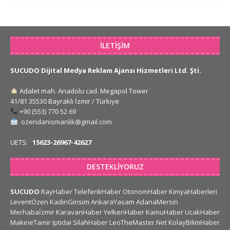
İLETIŞIM
SUCUDO Dijital Medya Reklam Ajansı Hizmetleri Ltd. Şti.
Adalet mah. Anadolu cad. Megapol Tower
41/81 35530 Bayraklı İzmir / Türkiye
+90 (553) 770 52 69
ozendanismanlik@gmail.com
UETS:
15623-26967-42627
DESTEKLIYORUZ
SUCUDO
RayHaber
TeleferikHaber
OtonomHaber
KimyaHaberleri
LeventÖzen
KadinGirisim
AnkaraYasam
AdanaMersin
Merhabaİzmir
KaravanHaber
YelkenHaber
KamuHaber
UcakHaber
MakineTamir
Iptidai
SilahHaber
LeoTheMaster.Net
KolayBilimHaber