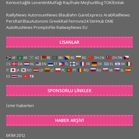
KentveSağlık
LeventinMutfağı
Rayİhale
MeşhurBlog
TOKİEmlak
RaillyNews
AutonoumNews
BlauBahn
GareExpress
ArabRailNews
PersRail
BlauAutonom
GreekRail
Ferrovie24
StiriHub
DME
AutoRusNews
PromptsFile
RailwayNews EU
LISANLAR
AF
AR
AZ
BE
BN
BS
BG
ZH-CN
ZH-TW
CS
DA
NL
EN
ET
TL
FI
FR
DE
EL
IW
IT
JA
KO
LV
LT
PL
PT
RO
RU
SK
SL
ES
TH
TR
SPONSORLU LINKLER
İzmir haberleri
HABER ARŞIVI
EKIM 2012