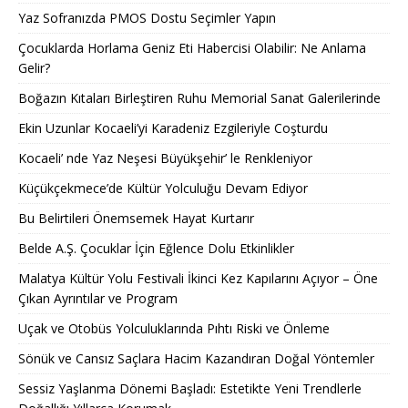
Yaz Sofranızda PMOS Dostu Seçimler Yapın
Çocuklarda Horlama Geniz Eti Habercisi Olabilir: Ne Anlama
Gelir?
Boğazın Kıtaları Birleştiren Ruhu Memorial Sanat Galerilerinde
Ekin Uzunlar Kocaeli’yi Karadeniz Ezgileriyle Coşturdu
Kocaeli’ nde Yaz Neşesi Büyükşehir’ le Renkleniyor
Küçükçekmece’de Kültür Yolculuğu Devam Ediyor
Bu Belirtileri Önemsemek Hayat Kurtarır
Belde A.Ş. Çocuklar İçin Eğlence Dolu Etkinlikler
Malatya Kültür Yolu Festivali İkinci Kez Kapılarını Açıyor – Öne
Çıkan Ayrıntılar ve Program
Uçak ve Otobüs Yolculuklarında Pıhtı Riski ve Önleme
Sönük ve Cansız Saçlara Hacim Kazandıran Doğal Yöntemler
Sessiz Yaşlanma Dönemi Başladı: Estetikte Yeni Trendlerle