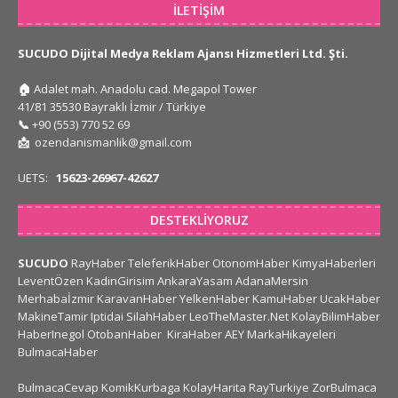
İLETIŞIM
SUCUDO Dijital Medya Reklam Ajansı Hizmetleri Ltd. Şti.
🏠
Adalet mah. Anadolu cad. Megapol Tower
41/81 35530 Bayraklı İzmir / Türkiye
📞
+90 (553) 770 52 69
📩
ozendanismanlik@gmail.com
UETS:
15623-26967-42627
DESTEKLIYORUZ
SUCUDO
RayHaber
TeleferikHaber
OtonomHaber
KimyaHaberleri
LeventÖzen
KadinGirisim
AnkaraYasam
AdanaMersin
Merhabaİzmir
KaravanHaber
YelkenHaber
KamuHaber
UcakHaber
MakineTamir
Iptidai
SilahHaber
LeoTheMaster.Net
KolayBilimHaber
HaberInegol
OtobanHaber
KiraHaber
AEY
MarkaHikayeleri
BulmacaHaber
BulmacaCevap
KomikKurbaga
KolayHarita
RayTurkiye
ZorBulmaca