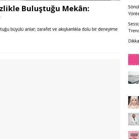
zlikle Buluştuğu Mekân:
Sönük
Yönt
r
Sessi
tuğu büyülü anlar; zarafet ve akışkanlıkla dolu bir deneyime
Trend
Dikka