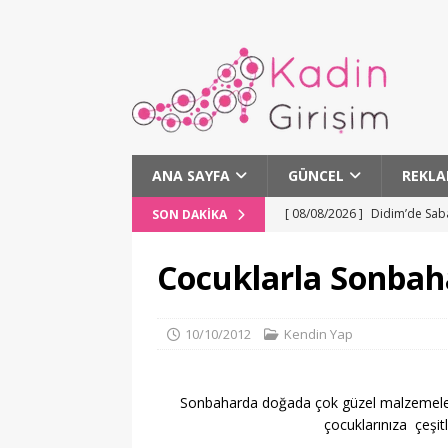
ANA SAYFA
GÜNCEL
REKLA
[ 08/08/2026 ]
Didim’de Sab
SON DAKIKA
[ 08/08/2026 ]
Altın Koza’da
Cocuklarla Sonbaha
[ 07/08/2026 ]
Böbrekleri Te
[ 07/08/2026 ]
Yağlı Yemekl
10/10/2012
Kendin Yap
[ 08/08/2026 ]
Ankara’da Müz
SANAT
Sonbaharda doğada çok güzel malzemeler bu
çocuklarınıza çeşitl