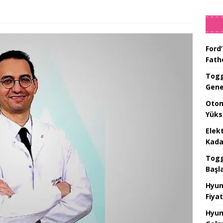
Ford’
Fat
Togg
Gene
Otom
Yüks
Elek
Kada
Togg 
Başl
Hyun
Fiyat
Hyun