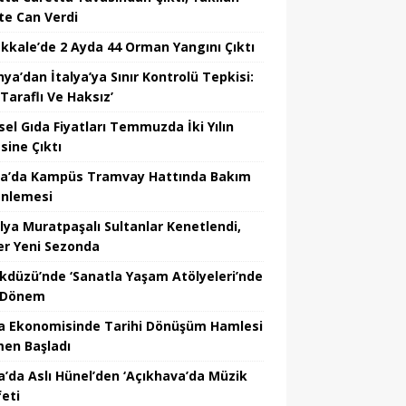
te Can Verdi
kkale’de 2 Ayda 44 Orman Yangını Çıktı
ya’dan İtalya’ya Sınır Kontrolü Tepkisi:
Taraflı Ve Haksız’
sel Gıda Fiyatları Temmuzda İki Yılın
sine Çıktı
a’da Kampüs Tramvay Hattında Bakım
nlemesi
lya Muratpaşalı Sultanlar Kenetlendi,
er Yeni Sezonda
ikdüzü’nde ‘Sanatla Yaşam Atölyeleri’nde
 Dönem
a Ekonomisinde Tarihi Dönüşüm Hamlesi
en Başladı
a’da Aslı Hünel’den ‘Açıkhava’da Müzik
feti