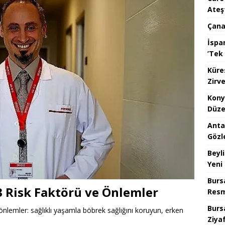
Ateş
Çana
İspan
’Tek 
Küre
Zirve
Kony
Düze
Anta
Gözl
Beyl
Yeni
Burs
3 Risk Faktörü ve Önlemler
Resm
Burs
 önlemler: sağlıklı yaşamla böbrek sağlığını koruyun, erken
Ziya