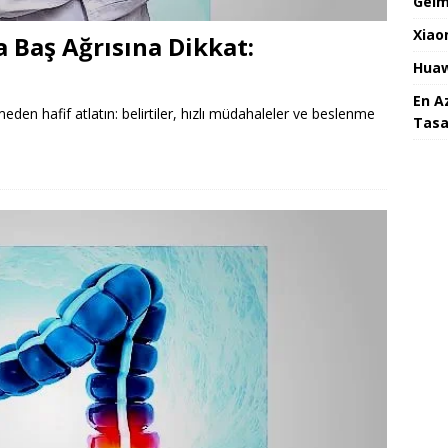
Gelm
Xiao
 Baş Ağrısına Dikkat:
Huaw
En A
eden hafif atlatın: belirtiler, hızlı müdahaleler ve beslenme
Tasa