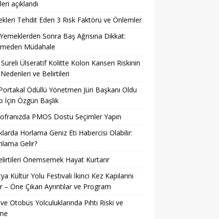
leri açıklandı
kleri Tehdit Eden 3 Risk Faktörü ve Önlemler
 Yemeklerden Sonra Baş Ağrısına Dikkat:
kmeden Müdahale
Süreli Ülseratif Kolitte Kolon Kanseri Riskinin
 Nedenleri ve Belirtileri
 Portakal Ödüllü Yönetmen Jüri Başkanı Oldu
 İçin Özgün Başlık
Sofranızda PMOS Dostu Seçimler Yapın
larda Horlama Geniz Eti Habercisi Olabilir:
lama Gelir?
lirtileri Önemsemek Hayat Kurtarır
ya Kültür Yolu Festivali İkinci Kez Kapılarını
r – Öne Çıkan Ayrıntılar ve Program
ve Otobüs Yolculuklarında Pıhtı Riski ve
me