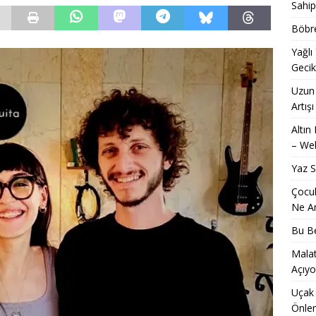
Sahip
Böbre
Yağlı
Geci
Uzun 
Artışı
Altın
– Web
Yaz 
Çocuk
Ne An
Bu Be
Malat
Açıyo
Uçak 
Önle