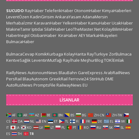
SUCUDO
RayHaber
TeleferikHaber
OtonomHaber
KimyaHaberleri
LeventÖzen
KadinGirisim
AnkaraYasam
AdanaMersin
Merhabaİzmir
KaravanHaber
YelkenHaber
KamuHaber
UcakHaber
MakineTamir
Iptidai
SilahHaber
LeoTheMaster.Net
KolayBilimHaber
HaberInegol
OtobanHaber
KiraHaber
AEY
MarkaHikayeleri
BulmacaHaber
BulmacaCevap
KomikKurbaga
KolayHarita
RayTurkiye
ZorBulmaca
KentveSağlık
LeventinMutfağı
Rayİhale
MeşhurBlog
TOKİEmlak
RaillyNews
AutonoumNews
BlauBahn
GareExpress
ArabRailNews
PersRail
BlauAutonom
GreekRail
Ferrovie24
StiriHub
DME
AutoRusNews
PromptsFile
RailwayNews EU
LISANLAR
AF
AR
AZ
BE
BN
BS
BG
ZH-CN
ZH-TW
CS
DA
NL
EN
ET
TL
FI
FR
DE
EL
IW
IT
JA
KO
LV
LT
PL
PT
RO
RU
SK
SL
ES
TH
TR