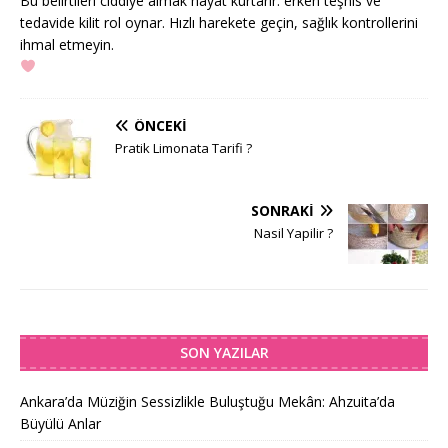
Bu belirtileri ciddiye almak hayat kurtarır: erken teşhis ve
tedavide kilit rol oynar. Hızlı harekete geçin, sağlık kontrollerini
ihmal etmeyin.
ÖNCEKI
Pratik Limonata Tarifi ?
SONRAKI
Nasil Yapilir ?
SON YAZILAR
Ankara’da Müziğin Sessizlikle Buluştuğu Mekân: Ahzuita’da
Büyülü Anlar