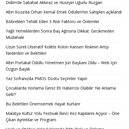
Didim’de Sabahat Akkıraz ve Hüseyin Uğurlu Rüzgarı
Altın Koza’da Orhan Kemal Emek Ödülleri’nin Sahipleri açıklandı
Böbrekleri Tehdit Eden 3 Risk Faktörü ve Önlemler
Yağlı Yemeklerden Sonra Baş Ağrısına Dikkat: Gecikmeden
Müdahale
Uzun Süreli Ülseratif Kolitte Kolon Kanseri Riskinin Artışı
Nedenleri ve Belirtileri
Altın Portakal Ödüllü Yönetmen Jüri Başkanı Oldu – Web İçin
Özgün Başlık
Yaz Sofranızda PMOS Dostu Seçimler Yapın
Çocuklarda Horlama Geniz Eti Habercisi Olabilir: Ne Anlama
Gelir?
Bu Belirtileri Önemsemek Hayat Kurtarır
Malatya Kültür Yolu Festivali İkinci Kez Kapılarını Açıyor – Öne
Çıkan Ayrıntılar ve Program