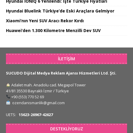
Hyundai IONIQ 6 Yenilendi: İşte Türkiye Fiyatları
Hyundai Bluelink Türkiye’de Eski Araçlara Gelmiyor
Xiaomi’nın Yeni SUV Aracı Rekor Kırdı
Huawei’den 1.300 Kilometre Menzilli Dev SUV
İLETIŞIM
SUCUDO Dijital Medya Reklam Ajansı Hizmetleri Ltd. Şti.
Adalet mah. Anadolu cad. Megapol Tower
41/81 35530 Bayraklı İzmir / Türkiye
+90 (553) 770 52 69
ozendanismanlik@gmail.com
UETS:
15623-26967-42627
DESTEKLIYORUZ