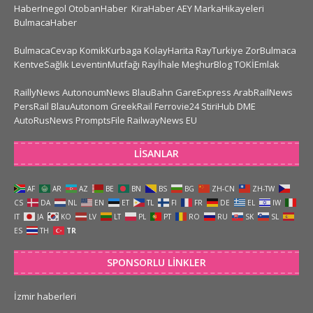
HaberInegol
OtobanHaber
KiraHaber
AEY
MarkaHikayeleri
BulmacaHaber
BulmacaCevap
KomikKurbaga
KolayHarita
RayTurkiye
ZorBulmaca
KentveSağlık
LeventinMutfağı
Rayİhale
MeşhurBlog
TOKİEmlak
RaillyNews
AutonoumNews
BlauBahn
GareExpress
ArabRailNews
PersRail
BlauAutonom
GreekRail
Ferrovie24
StiriHub
DME
AutoRusNews
PromptsFile
RailwayNews EU
LISANLAR
AF
AR
AZ
BE
BN
BS
BG
ZH-CN
ZH-TW
CS
DA
NL
EN
ET
TL
FI
FR
DE
EL
IW
IT
JA
KO
LV
LT
PL
PT
RO
RU
SK
SL
ES
TH
TR
SPONSORLU LINKLER
İzmir haberleri