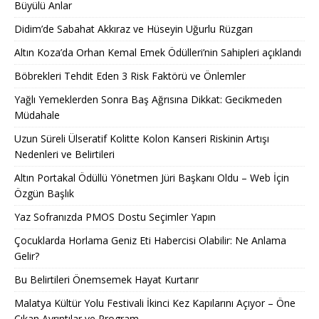
Büyülü Anlar
Didim’de Sabahat Akkıraz ve Hüseyin Uğurlu Rüzgarı
Altın Koza’da Orhan Kemal Emek Ödülleri’nin Sahipleri açıklandı
Böbrekleri Tehdit Eden 3 Risk Faktörü ve Önlemler
Yağlı Yemeklerden Sonra Baş Ağrısına Dikkat: Gecikmeden
Müdahale
Uzun Süreli Ülseratif Kolitte Kolon Kanseri Riskinin Artışı
Nedenleri ve Belirtileri
Altın Portakal Ödüllü Yönetmen Jüri Başkanı Oldu – Web İçin
Özgün Başlık
Yaz Sofranızda PMOS Dostu Seçimler Yapın
Çocuklarda Horlama Geniz Eti Habercisi Olabilir: Ne Anlama
Gelir?
Bu Belirtileri Önemsemek Hayat Kurtarır
Malatya Kültür Yolu Festivali İkinci Kez Kapılarını Açıyor – Öne
Çıkan Ayrıntılar ve Program