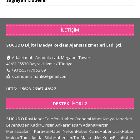
Sağlayan Modeller
İLETIŞIM
SUCUDO Dijital Medya Reklam Ajansı Hizmetleri Ltd. Şti.
🏠
Adalet mah. Anadolu cad. Megapol Tower
41/81 35530 Bayraklı İzmir / Türkiye
📞
+90 (553) 770 52 69
📩
ozendanismanlik@gmail.com
UETS:
15623-26967-42627
DESTEKLIYORUZ
SUCUDO
RayHaber
TeleferikHaber
OtonomHaber
KimyaHaberleri
LeventÖzen
KadinGirisim
AnkaraYasam
AdanaMersin
Merhabaİzmir
KaravanHaber
YelkenHaber
KamuHaber
UcakHaber
MakineTamir
Iptidai
SilahHaber
LeoTheMaster.Net
KolayBilimHaber