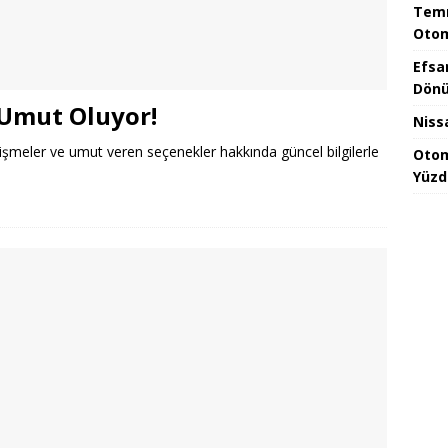
Temm
Otom
Efsa
Dönü
 Umut Oluyor!
Niss
lişmeler ve umut veren seçenekler hakkında güncel bilgilerle
Otom
Yüzd