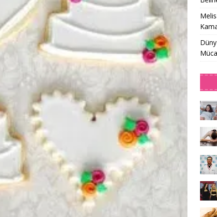
Meli
Kamaş
Dünya
Müca