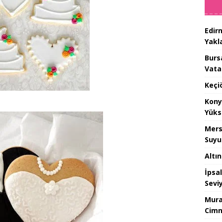
Edir
Yakla
Burs
Vata
Keçi
Kony
Yüks
Mers
Suyu
Altı
İpsa
Sevi
Mura
Cimn