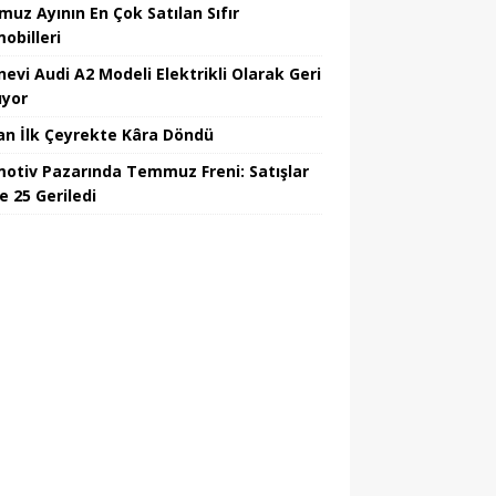
uz Ayının En Çok Satılan Sıfır
obilleri
nevi Audi A2 Modeli Elektrikli Olarak Geri
yor
an İlk Çeyrekte Kâra Döndü
otiv Pazarında Temmuz Freni: Satışlar
e 25 Geriledi