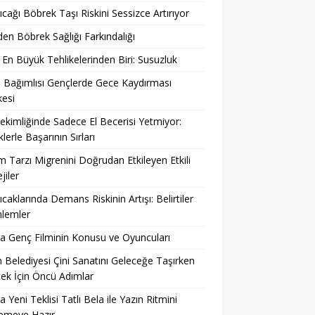
ıcağı Böbrek Taşı Riskini Sessizce Artırıyor
en Böbrek Sağlığı Farkındalığı
 En Büyük Tehlikelerinden Biri: Susuzluk
 Bağımlısı Gençlerde Gece Kaydırması
kesi
ekimliğinde Sadece El Becerisi Yetmiyor:
klerle Başarının Sırları
 Tarzı Migrenini Doğrudan Etkileyen Etkili
jiler
ıcaklarında Demans Riskinin Artışı: Belirtiler
nlemler
 Genç Filminin Konusu ve Oyuncuları
 Belediyesi Çini Sanatını Geleceğe Taşırken
ek İçin Öncü Adımlar
a Yeni Teklisi Tatlı Bela ile Yazın Ritmini
lemeye Hazır