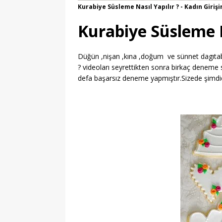
Kurabiye Süsleme Nasıl Yapılır ? - Kadın Giriş
Kurabiye Süsleme N
Düğün ,nişan ,kına ,doğum ve sünnet dagıtabi
? videoları seyrettikten sonra birkaç denem
defa başarsız deneme yapmıştır.Sizede şimdid