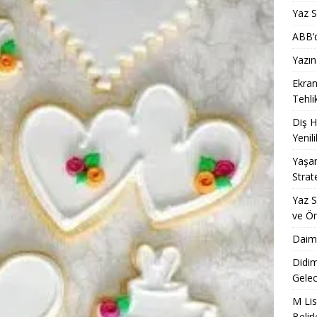
Yaz S
ABB’d
Yazın
Ekran
Tehli
Diş H
Yenili
Yaşam
Strate
Yaz S
ve Ö
Daima
Didim
Gelec
M Lis
Belir