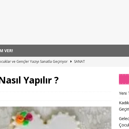
M VER!
uh Sağlığı Risklerini Ortaya Koyan Çocukların Konuşma Tarzı
asıl Yapılır ?
rek Taşı Riskini Sessizce Artırıyor
SAĞLIK
k Sağlığı Farkındalığı
SAĞLIK
Yeni 
er Alse7ida Umut Oluyor!
SAĞLIK
Kadık
Geçir
cuklar ve Gençler Yazıyı Sanatla Geçiriyor
SANAT
Gelec
Çocu