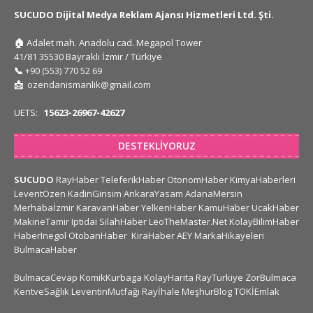
SUCUDO Dijital Medya Reklam Ajansı Hizmetleri Ltd. Şti.
🏠
Adalet mah. Anadolu cad. Megapol Tower
41/81 35530 Bayraklı İzmir / Türkiye
📞
+90 (553) 770 52 69
📩
ozendanismanlik@gmail.com
UETS:
15623-26967-42627
DESTEKLIYORUZ
SUCUDO
RayHaber
TeleferikHaber
OtonomHaber
KimyaHaberleri
LeventÖzen
KadinGirisim
AnkaraYasam
AdanaMersin
Merhabaİzmir
KaravanHaber
YelkenHaber
KamuHaber
UcakHaber
MakineTamir
Iptidai
SilahHaber
LeoTheMaster.Net
KolayBilimHaber
HaberInegol
OtobanHaber
KiraHaber
AEY
MarkaHikayeleri
BulmacaHaber
BulmacaCevap
KomikKurbaga
KolayHarita
RayTurkiye
ZorBulmaca
KentveSağlık
LeventinMutfağı
Rayİhale
MeşhurBlog
TOKİEmlak