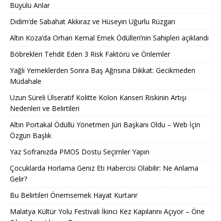
Büyülü Anlar
Didim’de Sabahat Akkıraz ve Hüseyin Uğurlu Rüzgarı
Altın Koza’da Orhan Kemal Emek Ödülleri’nin Sahipleri açıklandı
Böbrekleri Tehdit Eden 3 Risk Faktörü ve Önlemler
Yağlı Yemeklerden Sonra Baş Ağrısına Dikkat: Gecikmeden
Müdahale
Uzun Süreli Ülseratif Kolitte Kolon Kanseri Riskinin Artışı
Nedenleri ve Belirtileri
Altın Portakal Ödüllü Yönetmen Jüri Başkanı Oldu – Web İçin
Özgün Başlık
Yaz Sofranızda PMOS Dostu Seçimler Yapın
Çocuklarda Horlama Geniz Eti Habercisi Olabilir: Ne Anlama
Gelir?
Bu Belirtileri Önemsemek Hayat Kurtarır
Malatya Kültür Yolu Festivali İkinci Kez Kapılarını Açıyor – Öne