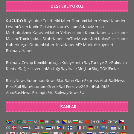
DESTEKLIYORUZ
SUCUDO
RayHaber
TeleferikHaber
OtonomHaber
KimyaHaberleri
LeventÖzen
KadinGirisim
AnkaraYasam
AdanaMersin
Merhabaİzmir
KaravanHaber
YelkenHaber
KamuHaber
UcakHaber
MakineTamir
Iptidai
SilahHaber
LeoTheMaster.Net
KolayBilimHaber
HaberInegol
OtobanHaber
KiraHaber
AEY
MarkaHikayeleri
BulmacaHaber
BulmacaCevap
KomikKurbaga
KolayHarita
RayTurkiye
ZorBulmaca
KentveSağlık
LeventinMutfağı
Rayİhale
MeşhurBlog
TOKİEmlak
RaillyNews
AutonoumNews
BlauBahn
GareExpress
ArabRailNews
PersRail
BlauAutonom
GreekRail
Ferrovie24
StiriHub
DME
AutoRusNews
PromptsFile
RailwayNews EU
LISANLAR
AF
AR
AZ
BE
BN
BS
BG
ZH-CN
ZH-TW
CS
DA
NL
EN
ET
TL
FI
FR
DE
EL
IW
IT
JA
KO
LV
LT
PL
PT
RO
RU
SK
SL