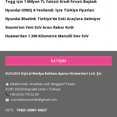
Togg için 1 Milyon TL Faizsiz Kredi Fırsatı Başladı
Hyundai IONIQ 6 Yenilendi: İşte Türkiye Fiyatları
Hyundai Bluelink Türkiye’de Eski Araçlara Gelmiyor
Xiaomi’nın Yeni SUV Aracı Rekor Kırdı
Huawei’den 1.300 Kilometre Menzilli Dev SUV
İLETIŞIM
SUCUDO Dijital Medya Reklam Ajansı Hizmetleri Ltd. Şti.
Adalet mah. Anadolu cad. Megapol Tower
41/81 35530 Bayraklı İzmir / Türkiye
+90 (553) 770 52 69
ozendanismanlik@gmail.com
UETS:
15623-26967-42627