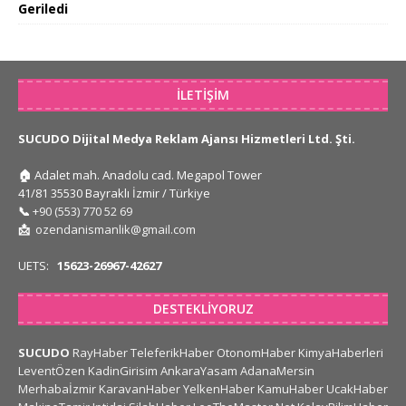
Geriledi
İLETIŞIM
SUCUDO Dijital Medya Reklam Ajansı Hizmetleri Ltd. Şti.
🏠
Adalet mah. Anadolu cad. Megapol Tower
41/81 35530 Bayraklı İzmir / Türkiye
📞
+90 (553) 770 52 69
📩
ozendanismanlik@gmail.com
UETS:
15623-26967-42627
DESTEKLIYORUZ
SUCUDO
RayHaber
TeleferikHaber
OtonomHaber
KimyaHaberleri
LeventÖzen
KadinGirisim
AnkaraYasam
AdanaMersin
Merhabaİzmir
KaravanHaber
YelkenHaber
KamuHaber
UcakHaber