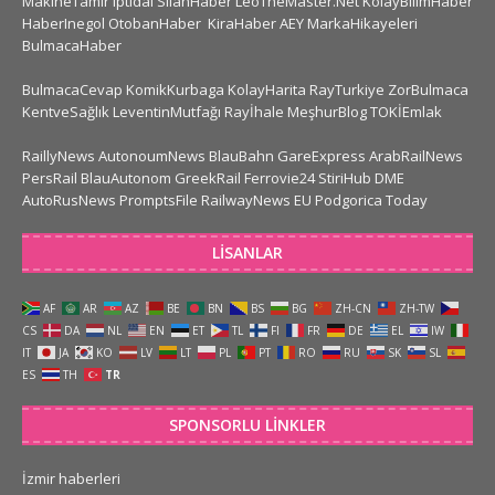
MakineTamir
Iptidai
SilahHaber
LeoTheMaster.Net
KolayBilimHaber
HaberInegol
OtobanHaber
KiraHaber
AEY
MarkaHikayeleri
BulmacaHaber
BulmacaCevap
KomikKurbaga
KolayHarita
RayTurkiye
ZorBulmaca
KentveSağlık
LeventinMutfağı
Rayİhale
MeşhurBlog
TOKİEmlak
RaillyNews
AutonoumNews
BlauBahn
GareExpress
ArabRailNews
PersRail
BlauAutonom
GreekRail
Ferrovie24
StiriHub
DME
AutoRusNews
PromptsFile
RailwayNews EU
Podgorica Today
LISANLAR
AF
AR
AZ
BE
BN
BS
BG
ZH-CN
ZH-TW
CS
DA
NL
EN
ET
TL
FI
FR
DE
EL
IW
IT
JA
KO
LV
LT
PL
PT
RO
RU
SK
SL
ES
TH
TR
SPONSORLU LINKLER
İzmir haberleri