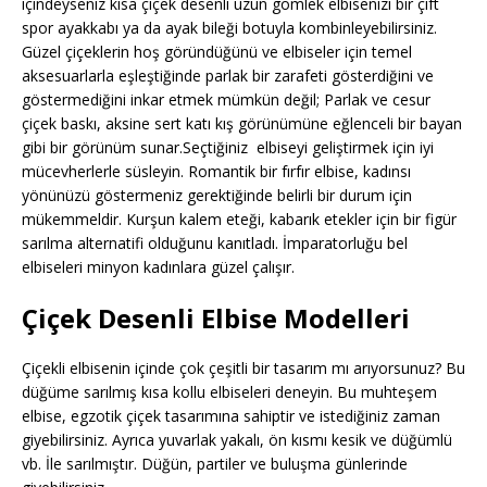
içindeyseniz kısa çiçek desenli uzun gömlek elbisenizi bir çift
spor ayakkabı ya da ayak bileği botuyla kombinleyebilirsiniz.
Güzel çiçeklerin hoş göründüğünü ve elbiseler için temel
aksesuarlarla eşleştiğinde parlak bir zarafeti gösterdiğini ve
göstermediğini inkar etmek mümkün değil; Parlak ve cesur
çiçek baskı, aksine sert katı kış görünümüne eğlenceli bir bayan
gibi bir görünüm sunar.Seçtiğiniz elbiseyi geliştirmek için iyi
mücevherlerle süsleyin. Romantik bir fırfır elbise, kadınsı
yönünüzü göstermeniz gerektiğinde belirli bir durum için
mükemmeldir. Kurşun kalem eteği, kabarık etekler için bir figür
sarılma alternatifi olduğunu kanıtladı. İmparatorluğu bel
elbiseleri minyon kadınlara güzel çalışır.
Çiçek Desenli Elbise Modelleri
Çiçekli elbisenin içinde çok çeşitli bir tasarım mı arıyorsunuz? Bu
düğüme sarılmış kısa kollu elbiseleri deneyin. Bu muhteşem
elbise, egzotik çiçek tasarımına sahiptir ve istediğiniz zaman
giyebilirsiniz. Ayrıca yuvarlak yakalı, ön kısmı kesik ve düğümlü
vb. İle sarılmıştır. Düğün, partiler ve buluşma günlerinde